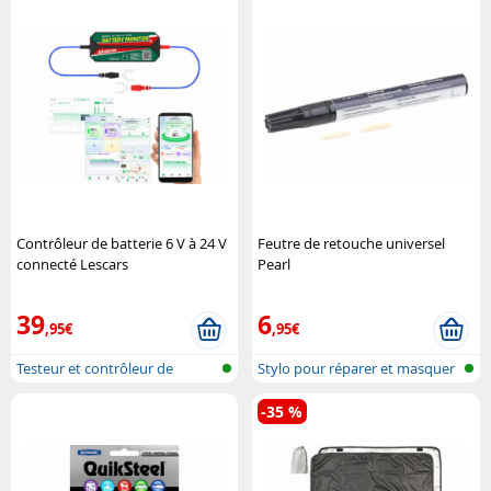
Contrôleur de batterie 6 V à 24 V
Feutre de retouche universel
connecté Lescars
Pearl
39
6
,95€
,95€
Testeur et contrôleur de
Stylo pour réparer et masquer
batterie a..
les p..
-35 %