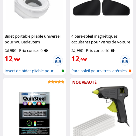
Bidet portable pliable universel
4 pare-soleil magnétiques
pour WC BadeStern
occultants pour vitres de voiture
Lescars
24,90€
Prix conseillé
24,90€
Prix conseillé
12
12
,99€
,99€
Insert de bidet pliable pour
Pare-soleil pour vitres latérales
toilet..
a..
NOUVEAUTÉ