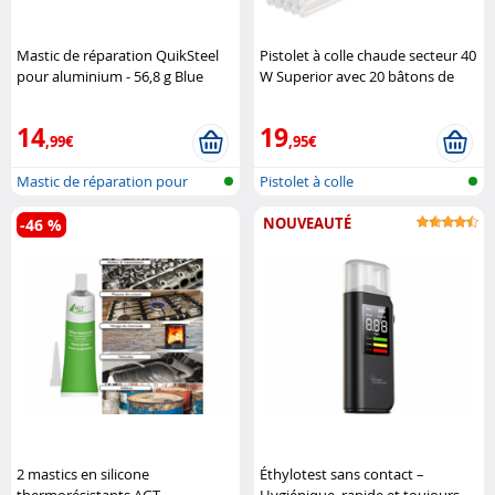
Mastic de réparation QuikSteel
Pistolet à colle chaude secteur 40
pour aluminium - 56,8 g Blue
W Superior avec 20 bâtons de
Magic
colle Ø 11 mm Goobay
14
19
,99€
,95€
Mastic de réparation pour
Pistolet à colle
métaux
NOUVEAUTÉ
-46 %
2 mastics en silicone
Éthylotest sans contact –