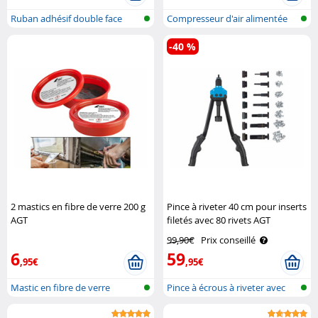
Ruban adhésif double face
Compresseur d'air alimentée
nano, réu..
par bat..
-40 %
2 mastics en fibre de verre 200 g
Pince à riveter 40 cm pour inserts
AGT
filetés avec 80 rivets AGT
99,90€
Prix conseillé
6
59
,95€
,95€
Mastic en fibre de verre
Pince à écrous à riveter avec
écrou..