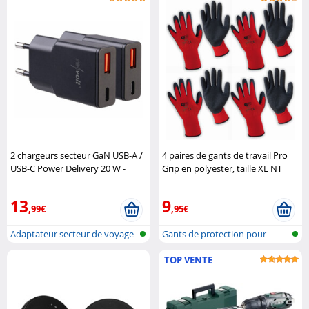
2 chargeurs secteur GaN USB-A /
4 paires de gants de travail Pro
USB-C Power Delivery 20 W -
Grip en polyester, taille XL NT
coloris noir Revolt
Pro
13
9
,99€
,95€
Adaptateur secteur de voyage
Gants de protection pour
ultra-..
travaux
TOP VENTE