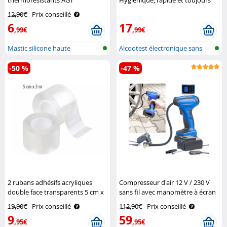
thermorésistants AGT
Hygiénique, rapide et toujours
prêt Newgen Medicals
12,90€
Prix conseillé
6
17
,99€
,99€
Mastic silicone haute
Alcootest électronique sans
température
contact..
-50 %
-47 %
2 rubans adhésifs acryliques
Compresseur d'air 12 V / 230 V
double face transparents 5 cm x
sans fil avec manomètre à écran
3 m AGT
LCD ALP-120 AGT
19,90€
Prix conseillé
112,90€
Prix conseillé
9
59
,95€
,95€