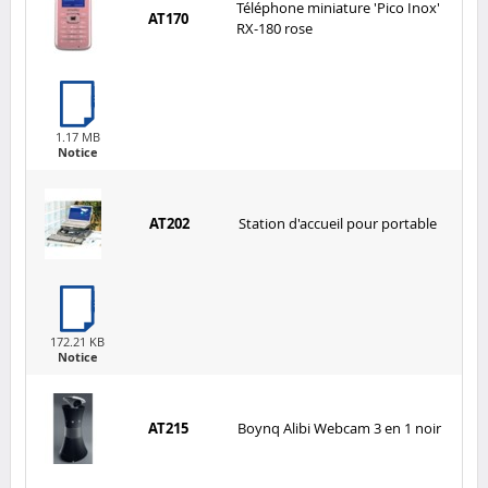
Téléphone miniature 'Pico Inox'
AT170
RX-180 rose
1.17 MB
Notice
AT202
Station d'accueil pour portable
172.21 KB
Notice
AT215
Boynq Alibi Webcam 3 en 1 noir