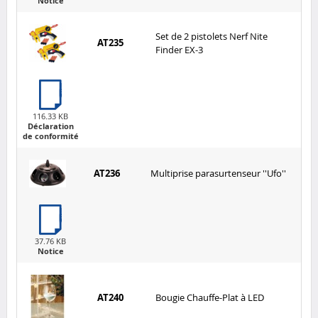
Notice
Set de 2 pistolets Nerf Nite
AT235
Finder EX-3
116.33 KB
Déclaration
de conformité
AT236
Multiprise parasurtenseur ''Ufo''
37.76 KB
Notice
AT240
Bougie Chauffe-Plat à LED