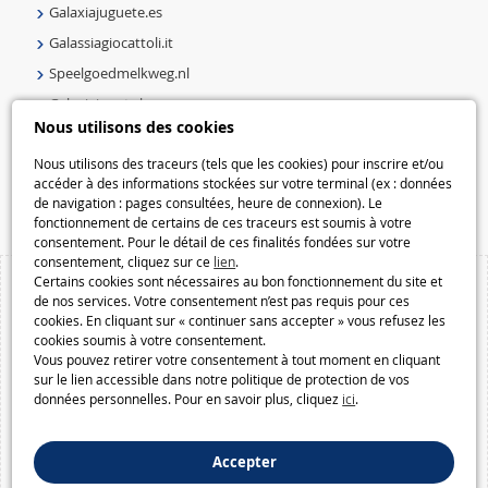
Galaxiajuguete.es
Galassiagiocattoli.it
Speelgoedmelkweg.nl
Galaxiejouets.be
Nous utilisons des cookies
Galaxiespielzeug.be
Speelgoedmelkweg.be
Nous utilisons des traceurs (tels que les cookies) pour inscrire et/ou
accéder à des informations stockées sur votre terminal (ex : données
Macway.com
de navigation : pages consultées, heure de connexion). Le
fonctionnement de certains de ces traceurs est soumis à votre
consentement. Pour le détail de ces finalités fondées sur votre
consentement, cliquez sur ce
lien
.
Certains cookies sont nécessaires au bon fonctionnement du site et
de nos services. Votre consentement n’est pas requis pour ces
cookies. En cliquant sur « continuer sans accepter » vous refusez les
cookies soumis à votre consentement.
Vous pouvez retirer votre consentement à tout moment en cliquant
sur le lien accessible dans notre politique de protection de vos
données personnelles. Pour en savoir plus, cliquez
ici
.
Accepter