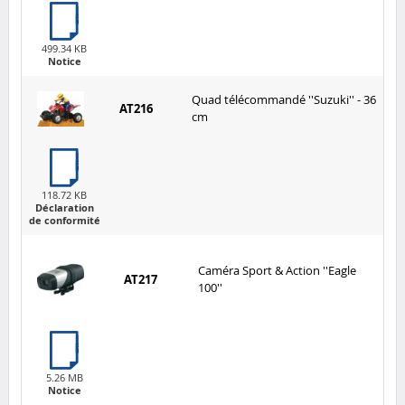
499.34 KB
Notice
Quad télécommandé ''Suzuki'' - 36
AT216
cm
118.72 KB
Déclaration
de conformité
Caméra Sport & Action ''Eagle
AT217
100''
5.26 MB
Notice