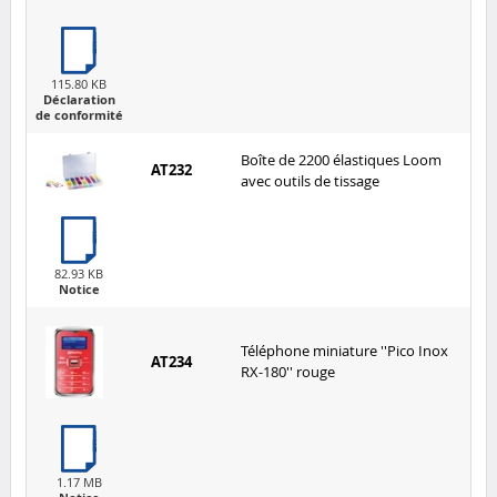
115.80 KB
Déclaration
de conformité
Boîte de 2200 élastiques Loom
AT232
avec outils de tissage
82.93 KB
Notice
Téléphone miniature ''Pico Inox
AT234
RX-180'' rouge
1.17 MB