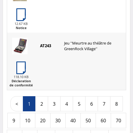
12.67 KB
Notice
Jeu ''Meurtre au théâtre de
AT243
GreenRock Village''
118.10 KB
Déclaration
de conformité
<
1
2
3
4
5
6
7
8
9
10
20
30
40
50
60
70