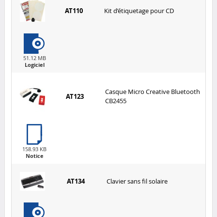
AT110
Kit d’étiquetage pour CD
51.12 MB
Logiciel
Casque Micro Creative Bluetooth
AT123
CB2455
158.93 KB
Notice
AT134
Clavier sans fil solaire