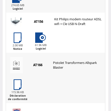
274.65 MB
Logiciel
Kit Philips modem routeur ADSL
AT156
wifi + Cle USB N-Draft
61.96 MB
2.00 MB
Logiciel
Notice
Pistolet Transformers Allspark
AT166
Blaster
115.96 KB
Déclaration
de conformité