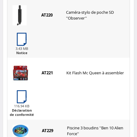
Caméra-stylo de poche SD
AT220
''Observer''
3.43 MB
Notice
AT221
Kit Flash Mc Queen à assembler
116.94 KB
Déclaration
de conformité
Piscine 3 boudins ''Ben 10 Alien
AT229
Force''