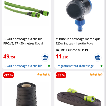
Tuyau d'arrosage extensible
Minuteur d'arrosage mécanique
PRO.V2, 17 - 50 mètres
Royal
120 minutes - 1 sortie
Royal
Gardineer
Gardineer
19,90€
Prix conseillé
49
11
,95€
,95€
Tuyau d'arrosage extensible
Programmateur d'arrosage
mécanique
-37 %
-33 %