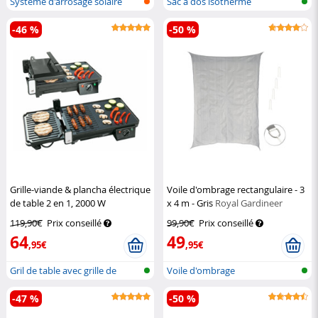
Système d'arrosage solaire
Sac à dos isotherme
pour pla...
-46 %
-50 %
Grille-viande & plancha électrique
Voile d'ombrage rectangulaire - 3
de table 2 en 1, 2000 W
x 4 m - Gris
Royal Gardineer
Rosenstein & Söhne
119,90€
Prix conseillé
99,90€
Prix conseillé
64
49
,95€
,95€
Gril de table avec grille de
Voile d'ombrage
contac...
-47 %
-50 %