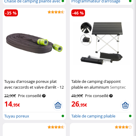
Chaise de camping pliante avec
Programmateur d'arrosage
acco...
bluetooth
-35 %
-46 %
Tuyau d'arrosage poreux plat
Table de camping d'appoint
avec raccords et valve d'arrêt - 12
pliable en aluminium
Semptec
m
Royal Gardineer
22,90€
Prix conseillé
49,90€
Prix conseillé
14
26
,95€
,95€
Tuyau poreux
Table de camping pliable