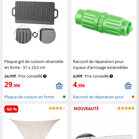
Plaque-gril de cuisson réversible
Raccord de réparation pour
en fonte - 51 x 23,5 cm
tuyaux d'arrosage extensibles
Rosenstein & Söhne
PRO.V2 et V5
Royal Gardineer
56,90€
Prix conseillé
9,90€
Prix conseillé
29
4
,95€
,95€
Plaque de cuisson en fonte
Raccord de réparation pour
pour bar...
tuyau d'...
NOUVEAUTÉ
-50 %