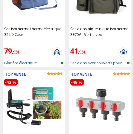
Sac isotherme thermoélectrique
Sac à dos pique-nique isotherme
35 L
XCase
S970V - Vert
Livoo
79
41
,95€
,95€
Glacière électrique
Sac à dos avec couverts pour
pique-...
TOP VENTE
TOP VENTE
-42 %
-48 %