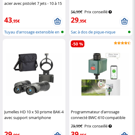
acier avec pistolet 7 jets - 10 à 15
m
Royal Gardineer
56,90€
Prix conseillé
43
29
,95€
,95€
Tuyau d'arrosage extensible en
Sac à dos de pique-nique
acie...
-50 %
Jumelles HD 10 x 50 prisme BAK-4
Programmateur d'arrosage
avec support smartphone
connecté BWC-610 compatible
Zavarius
commandes vocales
Royal
79,90€
Prix conseillé
Gardineer
29
39