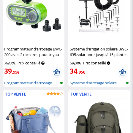
Programmateur d'arrosage BWC-
Système d'irrigation solaire BWC-
200 avec 2 raccords pour tuyau
635.solar pour jusqu'à 15 plantes
Royal Gardineer
Royal Gardineer
79,90€
Prix conseillé
69,90€
Prix conseillé
39
34
,95€
,95€
Programmateur d'arrosage
Système d'arrosage solaire
avec conne...
pour pla...
TOP VENTE
TOP VENTE