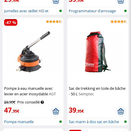
,99€
,95€
Jumelles avec œillet HD et
Programmateur d'arrosage
support...
réseau san...
-47 %
Pompe à eau manuelle avec
Sac de trekking en toile de bâche
levier en acier inoxydable
AGT
- 50 L
Semptec
89,90€
Prix conseillé
47
39
,95€
,95€
Pompe manuelle
Sac marin à dos sac en bâche
de cam...