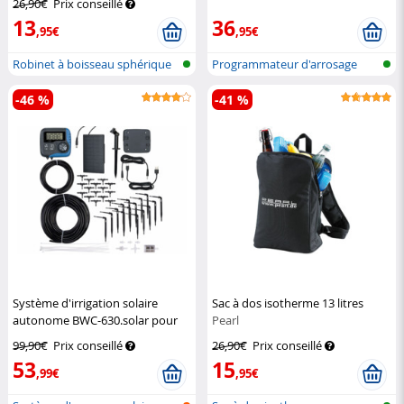
26,90€
Prix conseillé
Gardineer
13
36
,95€
,95€
Robinet à boisseau sphérique
Programmateur d'arrosage
double
électroniq...
-46 %
-41 %
Système d'irrigation solaire
Sac à dos isotherme 13 litres
autonome BWC-630.solar pour
Pearl
jusqu'à 15 plantes
Royal
99,90€
Prix conseillé
26,90€
Prix conseillé
Gardineer
53
15
,99€
,95€