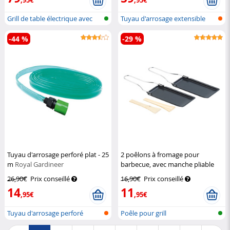
Grill de table électrique avec
Tuyau d'arrosage extensible
couv...
-44 %
-29 %
Tuyau d'arrosage perforé plat - 25
2 poêlons à fromage pour
m
Royal Gardineer
barbecue, avec manche pliable
Rosenstein & Söhne
26,90€
Prix conseillé
16,90€
Prix conseillé
14
11
,95€
,95€
Tuyau d'arrosage perforé
Poêle pour grill