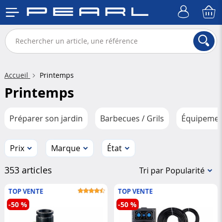
Accueil
Printemps
Printemps
Préparer son jardin
Barbecues / Grils
Équipement
Prix
Marque
État
353 articles
Tri par Popularité
TOP VENTE
TOP VENTE
-50 %
-50 %