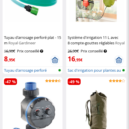
Tuyau d'arrosage perforé plat - 15
Système d'irrigation 11 L avec
m
Royal Gardineer
8 compte-gouttes réglables
Royal
Gardineer
16,90€
Prix conseillé
26,90€
Prix conseillé
8
16
,95€
,95€
Tuyau d'arrosage perforé
Sac d'irrigation pour plantes au
go...
-47 %
-49 %