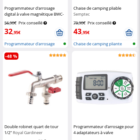
Programmateur d'arrosage
Chaise de camping pliable
digital à valve magnétique BWC-
Semptec
100
Royal Gardineer
56,90€
Prix conseillé
79,90€
Prix conseillé
32
43
,95€
,95€
Programmateur d'arrosage
Chaise de camping pliante
électroniq...
ultralégè...
-48 %
Double robinet quart de tour
Programmateur d'arrosage pour
1/2"
Royal Gardineer
4 adaptateurs à valve
magnétique BWC-400
Royal