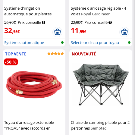
Système d'irrigation
Système d'arrosage réglable - 4
automatique pour plantes
voies
Royal Gardineer
d'intérieur
Royal Gardineer
56,90€
Prix conseillé
22,90€
Prix conseillé
32
11
,95€
,95€
Système automatique
Sélecteur d'eau pour tuyau
d'arrosage des...
d'arrosa...
TOP VENTE
NOUVEAUTÉ
-50 %
Tuyau d'arrosage extensible
Chaise de camping pliable pour 2
"PRO.V5" avec raccords en
personnes
Semptec
aluminium - 10 à 30 m
Royal