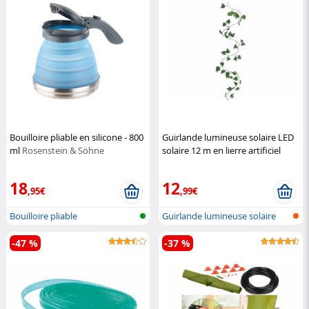
Bouilloire pliable en silicone - 800
Guirlande lumineuse solaire LED
ml
Rosenstein & Söhne
solaire 12 m en lierre artificiel
Lunartec
18
12
,95€
,99€
Bouilloire pliable
Guirlande lumineuse solaire
LED ave...
-47 %
-37 %