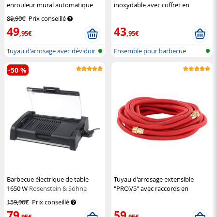
enrouleur mural automatique
inoxydable avec coffret en
Royal Gardineer
aluminium, 14 pièces
Rosenstein
89,90€
Prix conseillé
& Söhne
49
43
,95€
,95€
Tuyau d'arrosage avec dévidoir
Ensemble pour barbecue
mura...
-50 %
Barbecue électrique de table
Tuyau d'arrosage extensible
1650 W
Rosenstein & Söhne
"PRO.V5" avec raccords en
aluminium - 17,5 à 50 m
Royal
159,90€
Prix conseillé
Gardineer
79
59
,95€
,95€