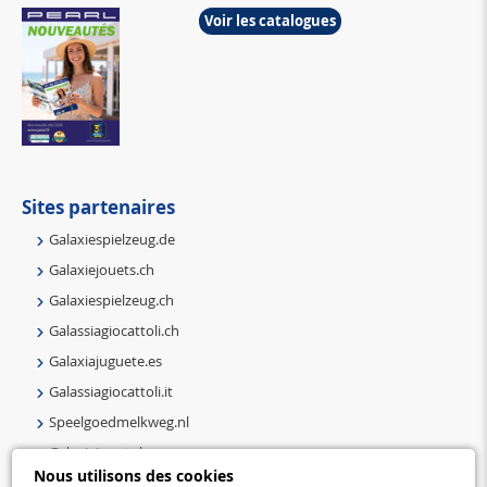
Voir les catalogues
Sites partenaires
Galaxiespielzeug.de
Galaxiejouets.ch
Galaxiespielzeug.ch
Galassiagiocattoli.ch
Galaxiajuguete.es
Galassiagiocattoli.it
Speelgoedmelkweg.nl
Galaxiejouets.be
Nous utilisons des cookies
Galaxiespielzeug.be