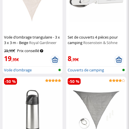
Voile d'ombrage triangulaire - 3 x
Set de couverts 4 pièces pour
3 x 3 m - Beige
Royal Gardineer
camping
Rosenstein & Söhne
39,90€
Prix conseillé
19
8
,95€
,99€
Voile d'ombrage
Couverts de camping
-50 %
-50 %