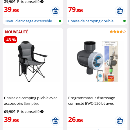
79,90€
Prix conseillé
Gardineer
39
79
,95€
,95€
Tuyau d'arrosage extensible
Chaise de camping double
pliante po...
NOUVEAUTÉ
-43 %
Chaise de camping pliable avec
Programmateur d'arrosage
accoudoirs
Semptec
connecté BWC-520.bt avec
commandes vocales
Royal
69,90€
Prix conseillé
Gardineer
39
26
,95€
,95€