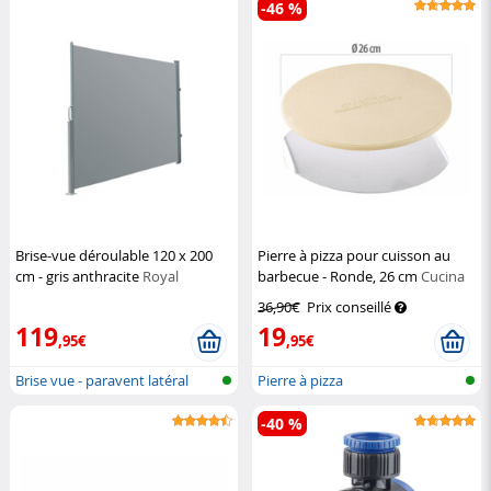
-46 %
Brise-vue déroulable 120 x 200
Pierre à pizza pour cuisson au
cm - gris anthracite
Royal
barbecue - Ronde, 26 cm
Cucina
Gardineer
Dimodena
36,90€
Prix conseillé
119
19
,95€
,95€
Brise vue - paravent latéral
Pierre à pizza
-40 %