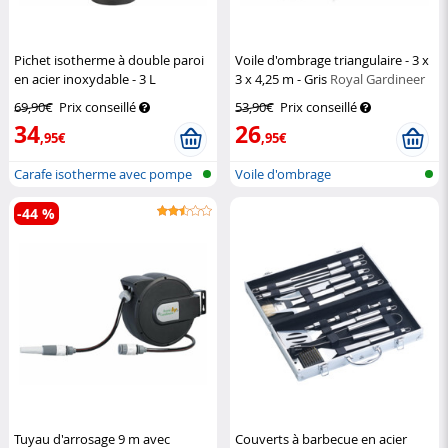
Pichet isotherme à double paroi
Voile d'ombrage triangulaire - 3 x
en acier inoxydable - 3 L
3 x 4,25 m - Gris
Royal Gardineer
Rosenstein & Söhne
69,90€
Prix conseillé
53,90€
Prix conseillé
34
26
,95€
,95€
Carafe isotherme avec pompe
Voile d'ombrage
-44 %
Tuyau d'arrosage 9 m avec
Couverts à barbecue en acier