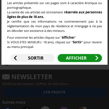
Les articles présentés sur ces pages sont à caractère érotique ou
pornographique.
La vente de ces articles est strictement
réservée aux personnes
âgées de plus de 18 ans.
Aide / Contact
Je certifie que ces informations ne contreviennent pas à la
Tél : 025 884 800
réglementation de mon pays de résidence et m'engage à ne pas
en dévoiler son existence à des mineurs.
Modes de livraison
Pour visionner les articles cliquez sur "
Afficher
"
SI VOUS ETES MINEUR (- 18 ans), cliquez sur "
Sortir
" pour revenir
Paiement sécurisé
au menu principal.
SORTIR
AFFICHER
Nos garanties
NEWSLETTER
Bénéficiez de cadeaux, d'offres, de réductions...
Suivez-nous