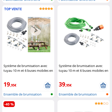
pression
pression
TOP VENTE
Système de brumisation avec
Système de brumisation avec
tuyau 10 m et 6 buses mobiles en
tuyau 10 m et 6 buses mobiles en
métal
Royal Gardineer
métal + Accessoires
Royal
Gardineer
19
39
,95€
,95€
Ensemble de brumisation
Ensemble de brumisation
-40 %