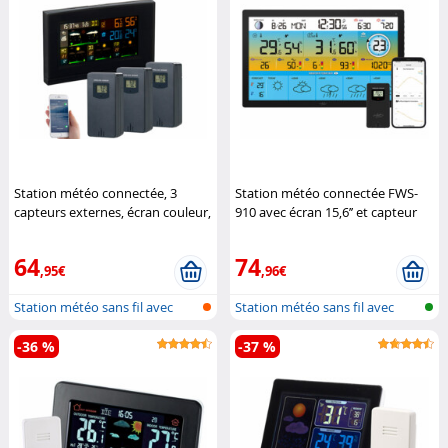
Station météo connectée, 3
Station météo connectée FWS-
capteurs externes, écran couleur,
910 avec écran 15,6’’ et capteur
horloge
Infactory
extérieur (Reconditionné)
Infactory
64
74
,95€
,96€
Station météo sans fil avec
Station météo sans fil avec
sonde e...
sonde e...
-36 %
-37 %