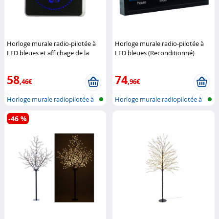
Horloge murale radio-pilotée à
Horloge murale radio-pilotée à
LED bleues et affichage de la
LED bleues (Reconditionné)
température (Reconditionné)
Lunartec
Lunartec
58
74
,46€
,96€
Horloge murale radiopilotée à
Horloge murale radiopilotée à
LED a...
LED a...
-46 %