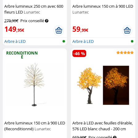
Arbre lumineux 250 cm avec 600
Arbre lumineux 150 cm à 900 LED
fleurs LED
Lunartec
Lunartec
279,90€
Prix conseillé
149
59
,95€
,99€
Arbre à LED
Arbre à LED
RECONDITIONN
-46 %
É
Arbre lumineux 150 cm à 900 LED
Arbre à LED avec feuilles d'érable,
(Reconditionné)
Lunartec
576 LED blanc chaud - 200 cm
Luminea
669,90€
Prix conseillé