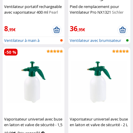
Ventilateur portatif rechargeable
Pied de remplacement pour
avec vaporisateur 400 ml
Pearl
Ventilateur Pro NX1321
Sichler
Haushaltsgeräte
8
36
,95€
,95€
Ventilateur à main à
Ventilateur avec brumisateur
vaporisation,...
pour l...
-50 %
Vaporisateur universel avec buse
Vaporisateur universel avec buse
en laiton et valve de sécurité - 1,5
en laiton et valve de sécurité - 2 L
L
Pearl
Pearl