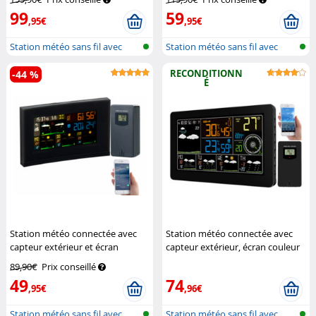
99
59
,95€
,95€
Station météo sans fil avec
Station météo sans fil avec
sonde e...
sonde e...
RECONDITIONN
-44 %
É
Station météo connectée avec
Station météo connectée avec
capteur extérieur et écran
capteur extérieur, écran couleur
couleur FWS-740
Infactory
et tendances à 5 jours
89,90€
Prix conseillé
(Reconditionné)
Infactory
49
74
,95€
,96€
Station météo sans fil avec
Station météo sans fil avec