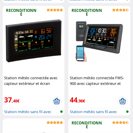
sonde e...
sonde e...
RECONDITIONN
RECONDITIONN
É
É
Station météo connectée avec
Station météo connectée FWS-
capteur extérieur et écran
900 avec capteur extérieur et
couleur FWS-740 (Reconditionné)
écran couleur (Reconditionné)
Infactory
Infactory
37
44
,46€
,96€
Station météo sans fil avec
Station météo sans fil avec
sonde e...
sonde e...
RECONDITIONN
É