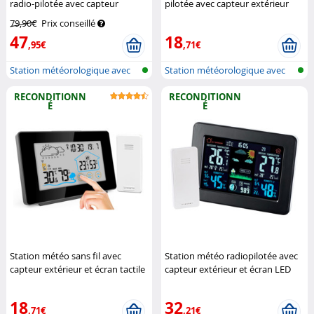
radio-pilotée avec capteur
pilotée avec capteur extérieur
extérieur
Infactory
FWS-260 - Noir (Reconditionné)
79,90€
Prix conseillé
Infactory
47
18
,95€
,71€
Station météorologique avec
Station météorologique avec
écran c...
écran c...
RECONDITIONN
RECONDITIONN
É
É
Station météo sans fil avec
Station météo radiopilotée avec
capteur extérieur et écran tactile
capteur extérieur et écran LED
couleur FWS-265
Infactory
couleur (Reconditionné)
Infactory
18
32
,71€
,21€