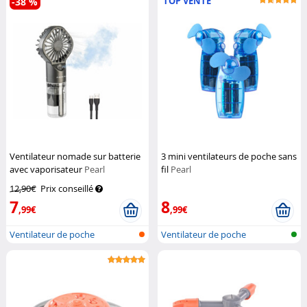
TOP VENTE
-38 %
Ventilateur nomade sur batterie
3 mini ventilateurs de poche sans
avec vaporisateur
Pearl
fil
Pearl
12,90€
Prix conseillé
7
8
,99€
,99€
Ventilateur de poche
Ventilateur de poche
rechargeable a...