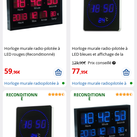
Horloge murale radio-pilotée à
Horloge murale radio-pilotée à
LED rouges (Reconditionné)
LED bleues et affichage de la
Lunartec
température
Lunartec
129,90€
Prix conseillé
59
77
,96€
,95€
Horloge murale radiopilotée à
Horloge murale radiopilotée à
LED a...
LED a...
RECONDITIONN
RECONDITIONN
É
É