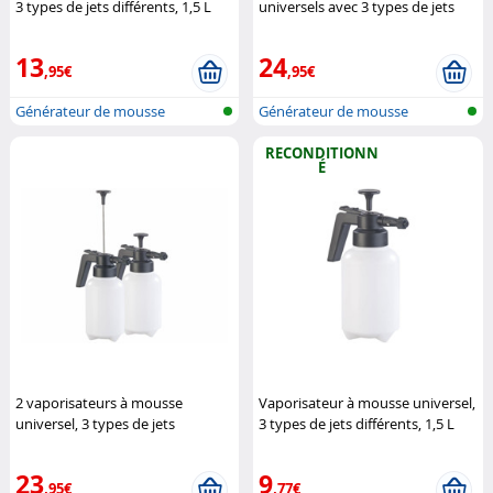
3 types de jets différents, 1,5 L
universels avec 3 types de jets
Pearl
différents - 1 L
Pearl
13
24
,95€
,95€
Générateur de mousse
Générateur de mousse
universel
universel
RECONDITIONN
É
2 vaporisateurs à mousse
Vaporisateur à mousse universel,
universel, 3 types de jets
3 types de jets différents, 1,5 L
différents, 1,5 L
Pearl
(Reconditionné)
Pearl
23
9
,95€
,77€