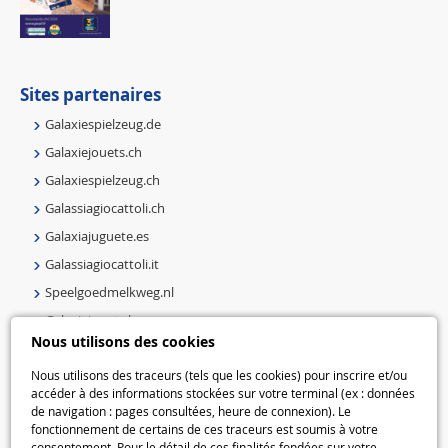
Sites partenaires
Galaxiespielzeug.de
Galaxiejouets.ch
Galaxiespielzeug.ch
Galassiagiocattoli.ch
Galaxiajuguete.es
Galassiagiocattoli.it
Speelgoedmelkweg.nl
Galaxiejouets.be
Nous utilisons des cookies
Galaxiespielzeug.be
Speelgoedmelkweg.be
Nous utilisons des traceurs (tels que les cookies) pour inscrire et/ou
accéder à des informations stockées sur votre terminal (ex : données
Macway.com
de navigation : pages consultées, heure de connexion). Le
fonctionnement de certains de ces traceurs est soumis à votre
consentement. Pour le détail de ces finalités fondées sur votre