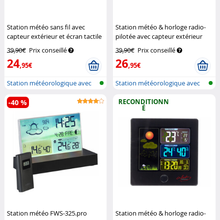
Station météo sans fil avec
Station météo & horloge radio-
capteur extérieur et écran tactile
pilotée avec capteur extérieur
couleur FWS-265
Infactory
FWS-260 - Blanc
Infactory
39,90€
Prix conseillé
39,90€
Prix conseillé
24
26
,95€
,95€
Station météorologique avec
Station météorologique avec
écran c...
écran c...
RECONDITIONN
-40 %
É
Station météo FWS-325.pro
Station météo & horloge radio-