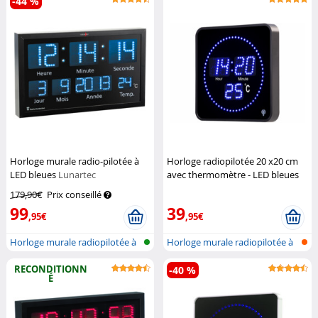
-44 %
Horloge murale radio-pilotée à
Horloge radiopilotée 20 x20 cm
LED bleues
Lunartec
avec thermomètre - LED bleues
Lunartec
179,90€
Prix conseillé
99
39
,95€
,95€
Horloge murale radiopilotée à
Horloge murale radiopilotée à
LED a...
LED a...
RECONDITIONN
-40 %
É