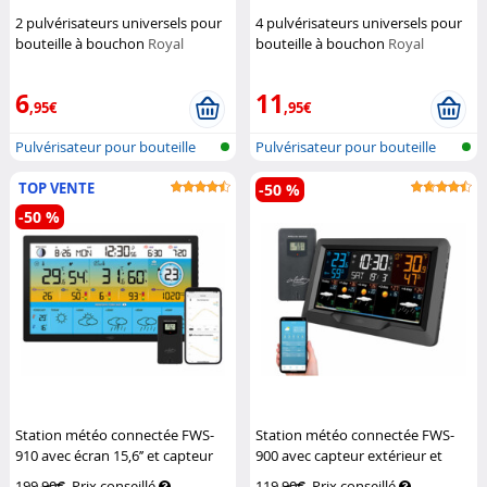
2 pulvérisateurs universels pour
4 pulvérisateurs universels pour
bouteille à bouchon
Royal
bouteille à bouchon
Royal
Gardineer
Gardineer
6
11
,95€
,95€
Pulvérisateur pour bouteille
Pulvérisateur pour bouteille
plasti...
plasti...
TOP VENTE
-50 %
-50 %
Station météo connectée FWS-
Station météo connectée FWS-
910 avec écran 15,6’’ et capteur
900 avec capteur extérieur et
extérieur
Infactory
écran couleur
Infactory
199,90€
Prix conseillé
119,90€
Prix conseillé