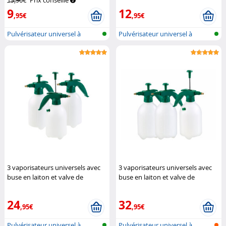
19,90€
Prix conseillé
9
12
,95€
,95€
Pulvérisateur universel à
Pulvérisateur universel à
pression
pression
3 vaporisateurs universels avec
3 vaporisateurs universels avec
buse en laiton et valve de
buse en laiton et valve de
sécurité - 1,5 L
Pearl
sécurité - 2 L
Pearl
24
32
,95€
,95€
Pulvérisateur universel à
Pulvérisateur universel à