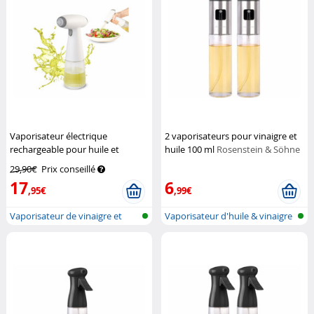
Vaporisateur électrique
2 vaporisateurs pour vinaigre et
rechargeable pour huile et
huile 100 ml
Rosenstein & Söhne
vinaigre 180 ml
Rosenstein &
29,90€
Prix conseillé
Söhne
17
6
,95€
,99€
Vaporisateur de vinaigre et
Vaporisateur d'huile & vinaigre
d'huile...