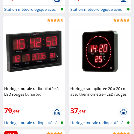
Station météorologique avec
Station météorologique avec
écran c...
écran c...
Horloge murale radio-pilotée à
Horloge radiopilotée 20 x 20 cm
LED rouges
Lunartec
avec thermomètre - LED rouges
Lunartec
79
37
,95€
,95€
Horloge murale radiopilotée à
Horloge murale radiopilotée à
LED a...
LED a...