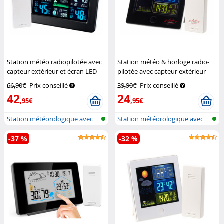
Station météo radiopilotée avec
Station météo & horloge radio-
capteur extérieur et écran LED
pilotée avec capteur extérieur
couleur
Infactory
FWS-260 - Noir
Infactory
66,90€
Prix conseillé
39,90€
Prix conseillé
42
24
,95€
,95€
Station météorologique avec
Station météorologique avec
écran c...
écran c...
-37 %
-32 %