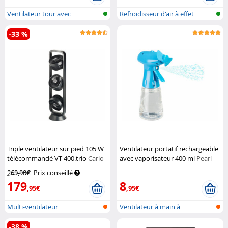
Ventilateur tour avec
Refroidisseur d'air à effet
humidificateu...
Peltier...
-33 %
Triple ventilateur sur pied 105 W
Ventilateur portatif rechargeable
télécommandé VT-400.trio
Carlo
avec vaporisateur 400 ml
Pearl
Milano
269,90€
Prix conseillé
179
8
,95€
,95€
Multi-ventilateur
Ventilateur à main à
vaporisation,...
-38 %