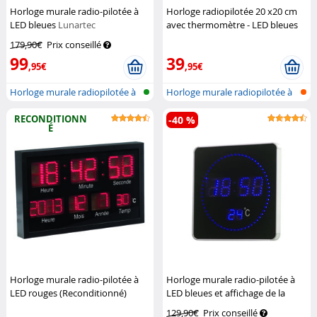
Horloge murale radio-pilotée à
Horloge radiopilotée 20 x20 cm
LED bleues
Lunartec
avec thermomètre - LED bleues
Lunartec
179,90€
Prix conseillé
99
39
,95€
,95€
Horloge murale radiopilotée à
Horloge murale radiopilotée à
LED a...
LED a...
RECONDITIONN
-40 %
É
Horloge murale radio-pilotée à
Horloge murale radio-pilotée à
LED rouges (Reconditionné)
LED bleues et affichage de la
Lunartec
température
Lunartec
129,90€
Prix conseillé