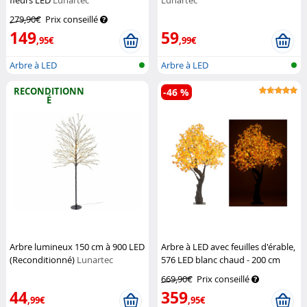
fleurs LED
Lunartec
Lunartec
279,90€
Prix conseillé
149
59
,95€
,99€
Arbre à LED
Arbre à LED
RECONDITIONN
-46 %
É
Arbre lumineux 150 cm à 900 LED
Arbre à LED avec feuilles d'érable,
(Reconditionné)
Lunartec
576 LED blanc chaud - 200 cm
Luminea
669,90€
Prix conseillé
44
359
,99€
,95€