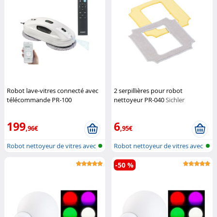
Robot lave-vitres connecté avec
2 serpillières pour robot
télécommande PR-100
nettoyeur PR-040
Sichler
(Reconditionné)
Sichler
Haushaltsgeräte
Haushaltsgeräte
199
6
,96€
,95€
Robot nettoyeur de vitres avec
Robot nettoyeur de vitres avec
blue...
blue...
-50 %