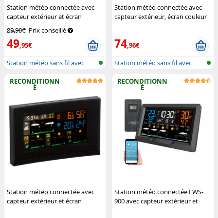
Station météo connectée avec
Station météo connectée avec
capteur extérieur et écran
capteur extérieur, écran couleur
couleur FWS-740
Infactory
et tendances à 5 jours
89,90€
Prix conseillé
(Reconditionné)
Infactory
49
74
,95€
,96€
Station météo sans fil avec
Station météo sans fil avec
sonde e...
sonde e...
RECONDITIONN
RECONDITIONN
É
É
Station météo connectée avec
Station météo connectée FWS-
capteur extérieur et écran
900 avec capteur extérieur et
couleur FWS-740 (Reconditionné)
écran couleur (Reconditionné)