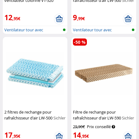
ventilateur colonne VT-520
rafraîchisseur d'air LW-500
Sichler
Sichler Haushaltsgeräte
Haushaltsgeräte
12
9
,95€
,99€
Ventilateur tour avec
Ventilateur tour avec
humidificateu...
humidificateu...
-50 %
2 filtres de rechange pour
Filtre de rechange pour
rafraîchisseur d'air LW-500
Sichler
rafraîchisseur d'air LW-590
Sichler
Haushaltsgeräte
Haushaltsgeräte
29,90€
Prix conseillé
17
14
,95€
,95€