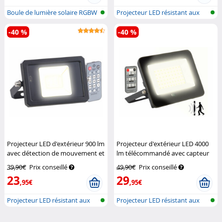
Boule de lumière solaire RGBW
Projecteur LED résistant aux
avec...
intemp...
-40 %
-40 %
Projecteur LED d'extérieur 900 lm
Projecteur d'extérieur LED 4000
avec détection de mouvement et
lm télécommandé avec capteur
télécommande
Luminea
de mouvement radar
Luminea
39,90€
Prix conseillé
49,90€
Prix conseillé
23
29
,95€
,95€
Projecteur LED résistant aux
Projecteur LED résistant aux
intemp...
intemp...