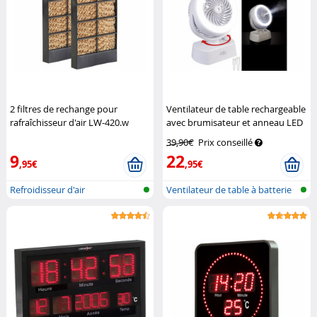
2 filtres de rechange pour
Ventilateur de table rechargeable
rafraîchisseur d'air LW-420.w
avec brumisateur et anneau LED
Sichler Haushaltsgeräte
VT-26.T
Sichler Haushaltsgeräte
39,90€
Prix conseillé
9
22
,95€
,95€
Refroidisseur d'air
Ventilateur de table à batterie
ave...