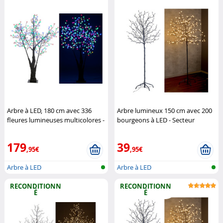
Arbre à LED, 180 cm avec 336
Arbre lumineux 150 cm avec 200
fleures lumineuses multicolores -
bourgeons à LED - Secteur
IP44
Luminea
Lunartec
179
39
,95€
,95€
Arbre à LED
Arbre à LED
RECONDITIONN
RECONDITIONN
É
É