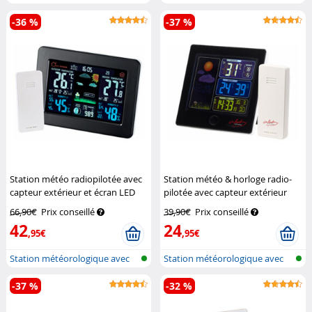
LED a...
LED a...
-36 %
-37 %
Station météo radiopilotée avec
Station météo & horloge radio-
capteur extérieur et écran LED
pilotée avec capteur extérieur
couleur
Infactory
FWS-260 - Noir
Infactory
66,90€
Prix conseillé
39,90€
Prix conseillé
42
24
,95€
,95€
Station météorologique avec
Station météorologique avec
écran c...
écran c...
-37 %
-32 %