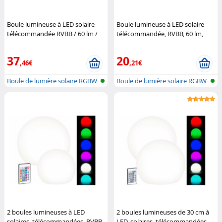
Boule lumineuse à LED solaire
Boule lumineuse à LED solaire
télécommandée RVBB / 60 lm /
télécommandée, RVBB, 60 lm,
IP67 / Ø 30 cm (Reconditionné)
IP67, diamètre 20 cm
Lunartec
(Reconditionné)
Lunartec
37
20
,46€
,21€
Boule de lumière solaire RGBW
Boule de lumière solaire RGBW
avec...
avec...
2 boules lumineuses à LED
2 boules lumineuses de 30 cm à
solaires, télécommandées, RVBB,
LED, solaires, télécommandées,