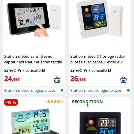
Station météo sans fil avec
Station météo & horloge radio-
capteur extérieur et écran tactile
pilotée avec capteur extérieur
couleur FWS-265
Infactory
FWS-260 - Blanc
Infactory
39,90€
Prix conseillé
39,90€
Prix conseillé
24
26
,95€
,95€
Station météorologique avec
Station météorologique avec
écran c...
écran c...
RECONDITIONN
-40 %
É