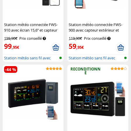
Station météo connectée FWS-
Station météo connectée FWS-
910 avec écran 15,6’’ et capteur
900 avec capteur extérieur et
extérieur
Infactory
écran couleur
Infactory
199,90€
Prix conseillé
119,90€
Prix conseillé
99
59
,95€
,95€
Station météo sans fil avec
Station météo sans fil avec
sonde e...
sonde e...
RECONDITIONN
-44 %
É