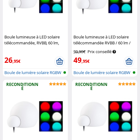
Boule lumineuse à LED solaire
Boule lumineuse à LED solaire
télécommandée, RVBB, 60 lm,
télécommandée RVBB / 60 lm /
IP67, diamètre 20 cm
Lunartec
IP67 / Ø 30 cm
Lunartec
99,90€
Prix conseillé
26
49
,95€
,95€
Boule de lumière solaire RGBW
Boule de lumière solaire RGBW
avec...
avec...
RECONDITIONN
RECONDITIONN
É
É