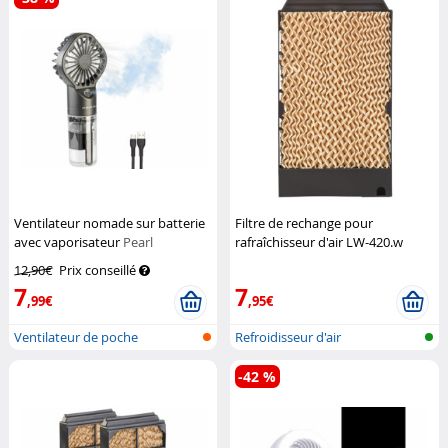
Ventilateur nomade sur batterie
Filtre de rechange pour
avec vaporisateur
Pearl
rafraîchisseur d'air LW-420.w
Sichler Haushaltsgeräte
12,90€
Prix conseillé
7
7
,99€
,95€
Ventilateur de poche
Refroidisseur d'air
rechargeable a...
-42 %