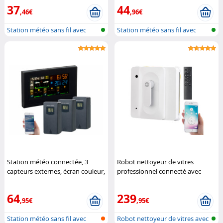
Infactory
Infactory
37
44
,46€
,96€
Station météo sans fil avec
Station météo sans fil avec
sonde e...
sonde e...
Station météo connectée, 3
Robot nettoyeur de vitres
capteurs externes, écran couleur,
professionnel connecté avec
horloge
Infactory
fonction bluetooth PR-040
Sichler Haushaltsgeräte
64
239
,95€
,95€
Station météo sans fil avec
Robot nettoyeur de vitres avec