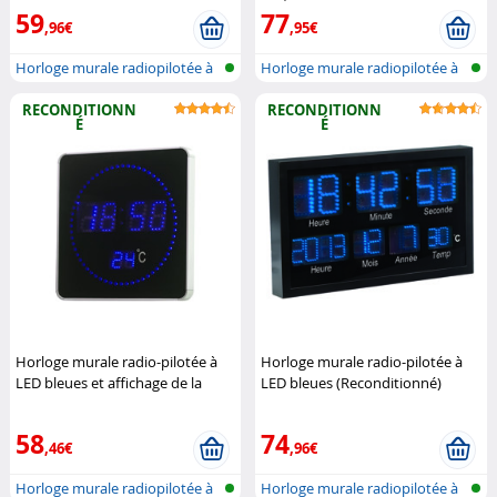
59
77
,96€
,95€
Horloge murale radiopilotée à
Horloge murale radiopilotée à
LED a...
LED a...
RECONDITIONN
RECONDITIONN
É
É
Horloge murale radio-pilotée à
Horloge murale radio-pilotée à
LED bleues et affichage de la
LED bleues (Reconditionné)
température (Reconditionné)
Lunartec
Lunartec
58
74
,46€
,96€
Horloge murale radiopilotée à
Horloge murale radiopilotée à