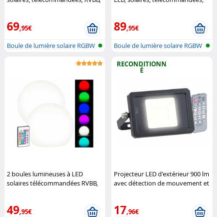
60 lm etIP67
Lunartec
RVBB, 60 lumens
Lunartec
69
89
,95€
,95€
Boule de lumière solaire RGBW
Boule de lumière solaire RGBW
avec...
avec...
RECONDITIONN
É
2 boules lumineuses à LED
Projecteur LED d'extérieur 900 lm
solaires télécommandées RVBB,
avec détection de mouvement et
60 lm, IP67, Ø 20 cm
Lunartec
télécommande (Reconditionné)
Luminea
49
17
,95€
,96€