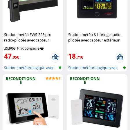
Station météo FWS-325.pro
Station météo & horloge radio-
radio-pilotée avec capteur
pilotée avec capteur extérieur
extérieur
Infactory
FWS-260 - Noir (Reconditionné)
79,90€
Prix conseillé
Infactory
47
18
,95€
,71€
Station météorologique avec
Station météorologique avec
écran c...
écran c...
RECONDITIONN
RECONDITIONN
É
É