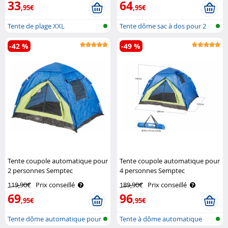
33
64
,95€
,95€
Tente de plage XXL
Tente dôme sac à dos pour 2
personn..
-42 %
-49 %
Tente coupole automatique pour
Tente coupole automatique pour
2 personnes Semptec
4 personnes Semptec
119,90€
Prix conseillé
189,90€
Prix conseillé
69
96
,95€
,95€
Tente dôme automatique pour
Tente à dôme automatique