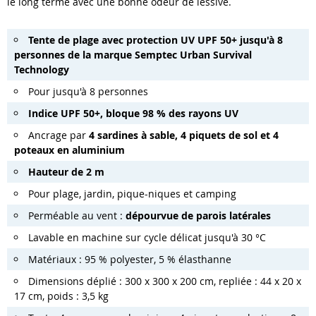
le long terme avec une bonne odeur de lessive.
Tente
de plage avec protection UV UPF 50+ jusqu
'
à 8
personnes
de la marque
Semptec
Urban Survival
Technology
Pour jusqu'à 8 personnes
Indice
UPF 50+, bloque 98 % des rayons UV
Ancrage par
4 sardines à sable, 4 piquets de sol et 4
poteaux en aluminium
Hauteur
de 2 m
Pour plage, jardin, pique-niques et camping
Perméable au vent :
dépourvue de parois latérales
Lavable en machine sur cycle délicat jusqu'à 30 °C
Matériaux : 95 % polyester, 5 % élasthanne
Dimensions déplié : 300 x 300 x 200 cm, repliée : 44 x 20 x
17 cm, poids : 3,5 kg