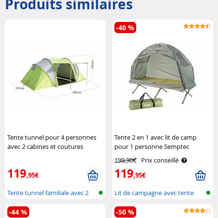
Produits similaires
-40 %
Tente tunnel pour 4 personnes
Tente 2 en 1 avec lit de camp
avec 2 cabines et coutures
pour 1 personne Semptec
étanches Semptec
199,90€
Prix conseillé
119
119
,95€
,95€
Tente tunnel familiale avec 2
Lit de campagne avec tente
cabin..
-44 %
-50 %