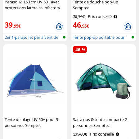
Parasol Ø 160 cm UV 50+ avec
Tente de douche pop-up
protections latérales Infactory
Semptec
79,90€
Prix conseillé
39
46
,95€
,95€
2en1-parasol et par à vent de
Tente pop-up portable pour
plage
douche, ..
-46 %
Tente de plage UV 50+ pour 3
Sac à dos & tente compacte 2
personnes Semptec
personnes Semptec
119,90€
Prix conseillé