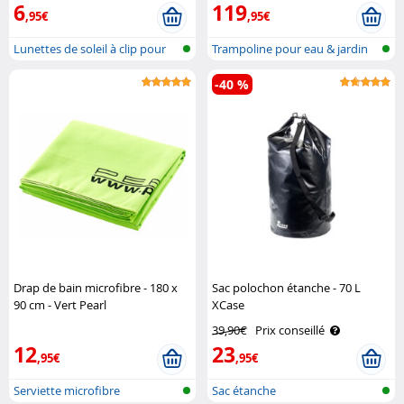
6
119
,95€
,95€
Lunettes de soleil à clip pour
Trampoline pour eau & jardin
port..
-40 %
Drap de bain microfibre - 180 x
Sac polochon étanche - 70 L
90 cm - Vert Pearl
XCase
39,90€
Prix conseillé
12
23
,95€
,95€
Serviette microfibre
Sac étanche