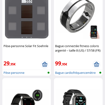
Pèse-personne Solar Fit Soehnle
Bague connectée fitness coloris
argenté – taille 8 (US) / 57/58 (FR)
Newgen Medicals
29
99
,95€
,95€
Pèse-personne
Bague cardiofréquencemètre
et traqu..