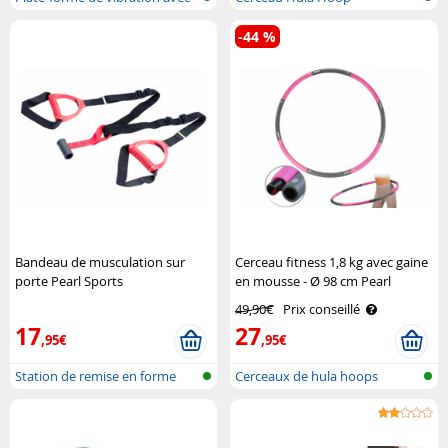
bluet..
-44 %
Bandeau de musculation sur
Cerceau fitness 1,8 kg avec gaine
porte Pearl Sports
en mousse - Ø 98 cm Pearl
Sports
49,90€
Prix conseillé
17
27
,95€
,95€
Station de remise en forme
Cerceaux de hula hoops
pour por..