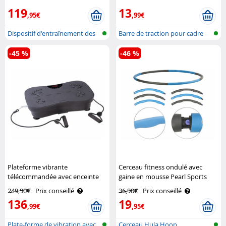
119
13
,95€
,99€
Dispositif d'entraînement des
Barre de traction pour cadre
jambe..
de por..
-45 %
-46 %
Plateforme vibrante
Cerceau fitness ondulé avec
télécommandée avec enceinte
gaine en mousse Pearl Sports
bluetooth Newgen Medicals
249,90€
Prix conseillé
36,90€
Prix conseillé
136
19
,99€
,95€
Plate-forme de vibration avec
Cerceau Hula Hoop