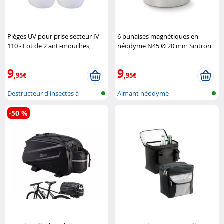
Pièges UV pour prise secteur IV-
6 punaises magnétiques en
110 - Lot de 2 anti-mouches,
néodyme N45 Ø 20 mm Sintron
moustiques et mites Exbuster
9
9
,95€
,95€
Destructeur d'insectes à
Aimant néodyme
douille av..
-50 %