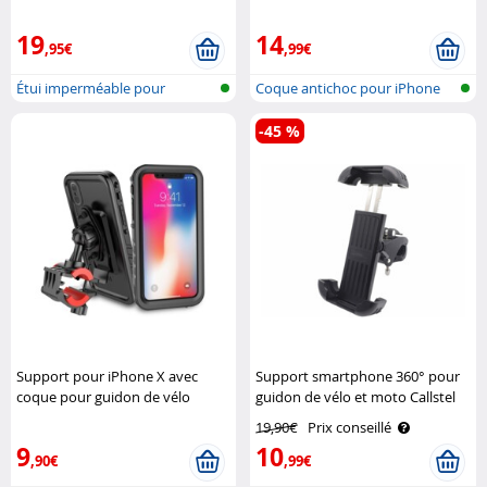
smartphone jusqu'à 6,5" Akashi
support 360° XCase
19
14
,95€
,99€
Étui imperméable pour
Coque antichoc pour iPhone
smartphone, p..
13 Pro, ..
-45 %
Support pour iPhone X avec
Support smartphone 360° pour
coque pour guidon de vélo
guidon de vélo et moto Callstel
Macway
19,90€
Prix conseillé
9
10
,90€
,99€