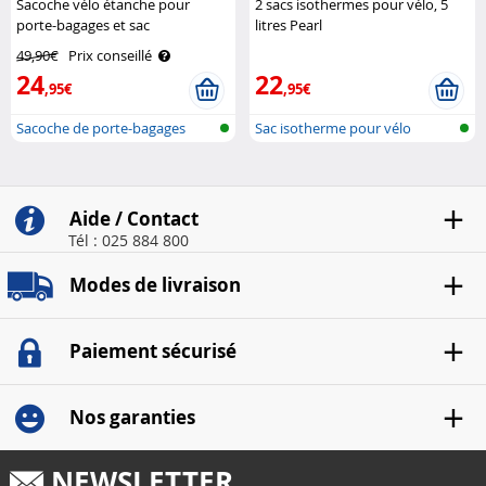
Sacoche vélo étanche pour
2 sacs isothermes pour vélo, 5
porte-bagages et sac
litres Pearl
bandoulière 10 L XCase
49,90€
Prix conseillé
24
22
,95€
,95€
Sacoche de porte-bagages
Sac isotherme pour vélo
avec porte..
Aide / Contact
Tél : 025 884 800
Modes de livraison
Paiement sécurisé
Nos garanties
NEWSLETTER