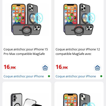
Coque antichoc pour iPhone 15
Coque antichoc pour iPhone 12
Pro Max compatible MagSafe
compatible MagSafe avec
avec support 360° XCase
support 360° XCase
16
16
,99€
,99€
Coque antichoc pour iPhone
Coque antichoc pour iPhone
15 Pro M..
12, comp..