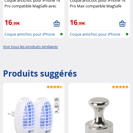
Coque antichoc pour iPhone 14
Coque antichoc pour iPhone 14
Pro compatible MagSafe avec
Pro Max compatible MagSafe
support 360° XCase
avec support 360° XCase
16
16
,99€
,99€
Coque antichoc pour iPhone
Coque antichoc pour iPhone
14 Pro, ..
14 Pro M..
Voir tous les produits similaires
Produits suggérés