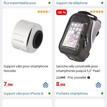
Étui imperméable pour
Support de téléphone
smartphone, p..
portable pour ..
-50 %
Support vélo pour smartphone
Sacoche vélo universelle pour
Novodio
smartphones jusqu'à 5,2'' Pearl
17,90€
Prix conseillé
7
8
,99€
,95€
Support vélo pour iPhone &
Pochette smartphone,
Smartpho..
téléphone et G..