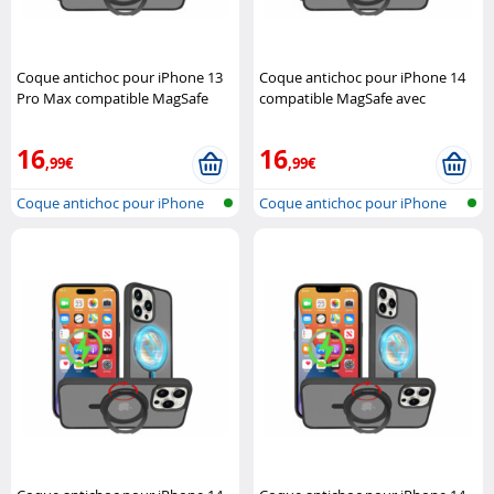
Coque antichoc pour iPhone 13
Coque antichoc pour iPhone 14
Pro Max compatible MagSafe
compatible MagSafe avec
avec support 360° XCase
support 360° XCase
16
16
,99€
,99€
Coque antichoc pour iPhone
Coque antichoc pour iPhone
13 Pro M..
14, comp..