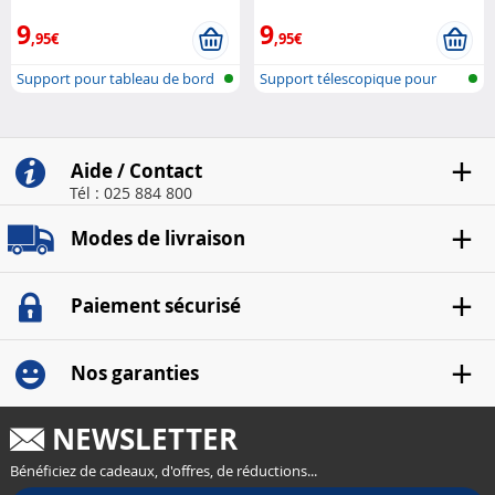
9
9
,95€
,95€
Support pour tableau de bord
Support télescopique pour
de voi..
Smartphon..
Aide / Contact
Tél : 025 884 800
Modes de livraison
Paiement sécurisé
Nos garanties
NEWSLETTER
Bénéficiez de cadeaux, d'offres, de réductions...