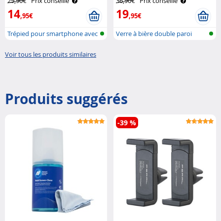
29,90€
Prix conseillé
36,90€
Prix conseillé
Somikon
14
19
,95€
,95€
Trépied pour smartphone avec
Verre à bière double paroi
2 lumi..
Voir tous les produits similaires
Produits suggérés
-39 %