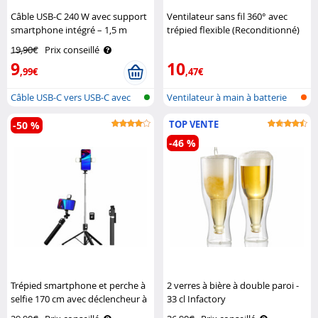
Câble USB-C 240 W avec support
Ventilateur sans fil 360° avec
smartphone intégré – 1,5 m
trépied flexible (Reconditionné)
Callstel
Pearl
19,90€
Prix conseillé
9
10
,99€
,47€
Câble USB-C vers USB-C avec
Ventilateur à main à batterie
charge ..
360° ..
TOP VENTE
-50 %
-46 %
Trépied smartphone et perche à
2 verres à bière à double paroi -
selfie 170 cm avec déclencheur à
33 cl Infactory
distance et éclairage LED