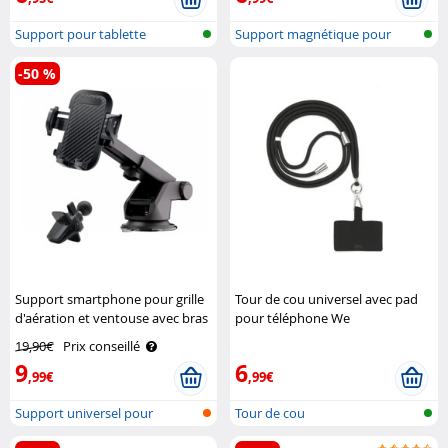
Support pour tablette
Support magnétique pour
grille d’aé..
-50 %
Support smartphone pour grille
Tour de cou universel avec pad
d'aération et ventouse avec bras
pour téléphone We
extensible Callstel
19,90€
Prix conseillé
9
6
,99€
,99€
Support universel pour
Tour de cou
téléphone po..