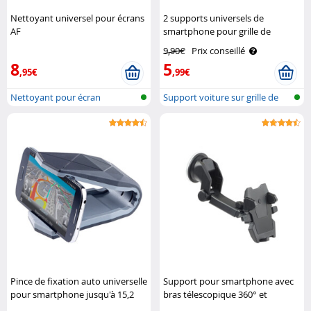
Nettoyant universel pour écrans
2 supports universels de
AF
smartphone pour grille de
ventilation Pearl
9,90€
Prix conseillé
8
5
,95€
,99€
Nettoyant pour écran
Support voiture sur grille de
venti..
Pince de fixation auto universelle
Support pour smartphone avec
pour smartphone jusqu'à 15,2
bras télescopique 360° et
cm (6") Pearl
fixation One Touch Callstel