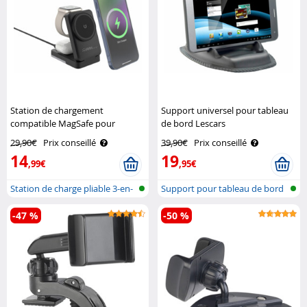
Station de chargement
Support universel pour tableau
compatible MagSafe pour
de bord Lescars
iPhone, Apple Watch et AirPods
29,90€
Prix conseillé
39,90€
Prix conseillé
Callstel
14
19
,99€
,95€
Station de charge pliable 3-en-
Support pour tableau de bord
1 po..
de voi..
-47 %
-50 %