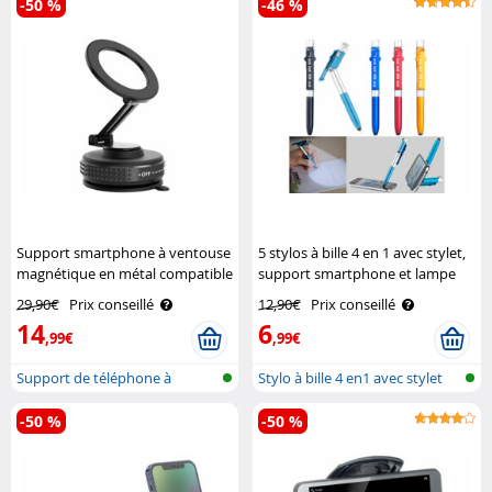
-50 %
-46 %
Support smartphone à ventouse
5 stylos à bille 4 en 1 avec stylet,
magnétique en métal compatible
support smartphone et lampe
MagSafe Callstel
led Pearl
29,90€
Prix conseillé
12,90€
Prix conseillé
14
6
,99€
,99€
Support de téléphone à
Stylo à bille 4 en1 avec stylet
ventouse sou..
-50 %
-50 %