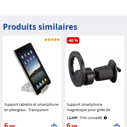
Produits similaires
-46 %
Support tablette et smartphone
Support smartphone
en plexiglass - Transparent
magnétique pour grille de
Targus
ventilation Callstel
12,90€
Prix conseillé
6
6
,95€
,99€