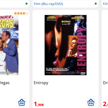
Film (Blu-ray/DVD)
Fil
 Vegas
Entropy
Dri
1
2
,90€
,