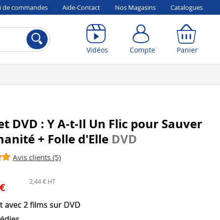
vi de commandes
Aide-Contact
Nos Magasins
Catalogues
Compte
Panier
Vidéos
Compte
Panier
et DVD : Y A-t-Il Un Flic pour Sauver
anité + Folle d'Elle
DVD
Avis clients (5)
2,44 € HT
 €
t avec 2 films sur DVD
édies