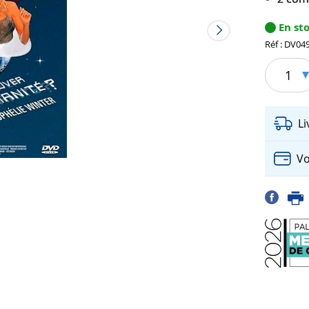
En st
Réf : DV04
1
L
Vo