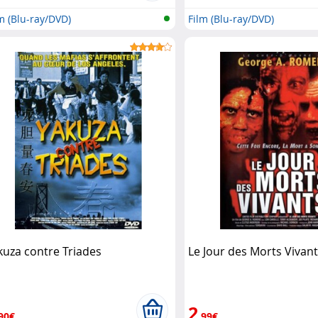
m (Blu-ray/DVD)
Film (Blu-ray/DVD)
kuza contre Triades
Le Jour des Morts Vivan
2
90€
,99€