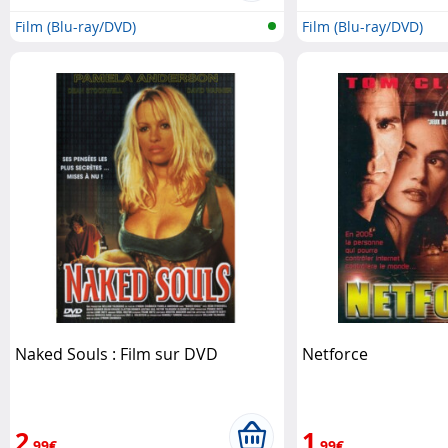
Film (Blu-ray/DVD)
Film (Blu-ray/DVD)
Naked Souls : Film sur DVD
Netforce
2
1
,99€
,99€