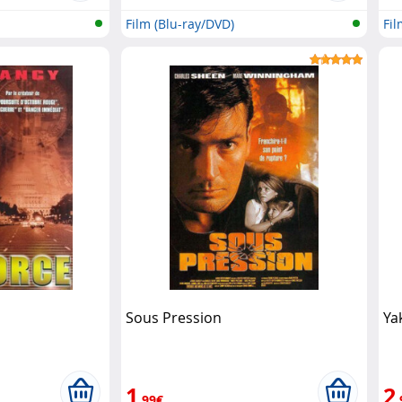
Film (Blu-ray/DVD)
Fil
Sous Pression
Ya
1
2
,99€
,