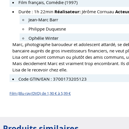
Film français, Comédie (1997)
Durée : 1h 22min
Réalisateur:
Jérôme Cornuau
Acteur
Jean-Marc Barr
Philippe Duquesne
Ophélie Winter
Marc, photographe baroudeur et adolescent attardé, se deba
bancaire auprés de gros investisseurs financiers, ne veut
Lisa ont un point commun ou plutôt des amis communs, u
Mais decidement Marc est vraiment trop encombrant. Ils d
Lisa de le recevoir chez elle.
Code GTIN/EAN : 3700173205123
Film (Blu-ray/DVD) de 1,90 € à 5,99 €
Produits similaires