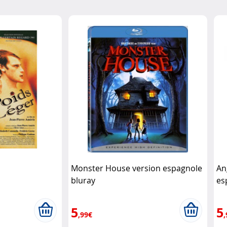
Monster House version espagnole
An
bluray
es
5
5
,99€
,