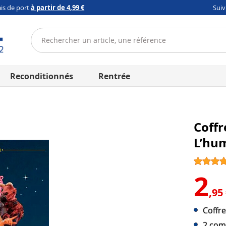
ais de port
à partir de 4,99 €
Sui
Reconditionnés
Rentrée
Coffr
L’hum
2
,95
Coffre
2 com