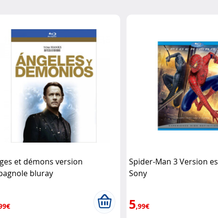
ges et démons version
Spider-Man 3 Version e
pagnole bluray
Sony
5
99€
,99€