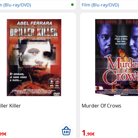
m (Blu-ray/DVD)
Film (Blu-ray/DVD)
ller Killer
Murder Of Crows
1
99€
,90€