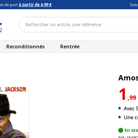
ais de port
à partir de 4,99 €
Sui
Reconditionnés
Rentrée
Amos
1
,99
Avec S
Une c
En st
Réf : DV08