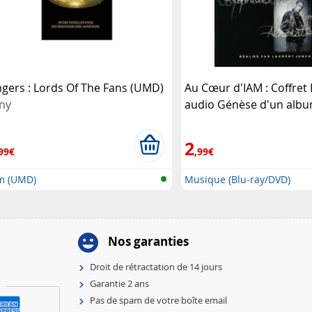
ngers : Lords Of The Fans (UMD)
Au Cœur d'IAM : Coffret
ny
audio Génèse d'un alb
2
99€
,99€
lm (UMD)
Musique (Blu-ray/DVD)
Nos garanties
Droit de rétractation de 14 jours
Garantie 2 ans
Pas de spam de votre boîte email