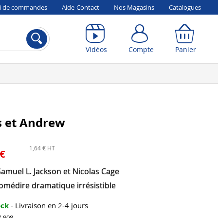
vi de commandes
Aide-Contact
Nos Magasins
Catalogues
Compte
Panier
Vidéos
Compte
Panier
 et Andrew
1,64 € HT
 €
amuel L. Jackson et Nicolas Cage
omédire dramatique irrésistible
ock
- Livraison en 2-4 jours
7-908