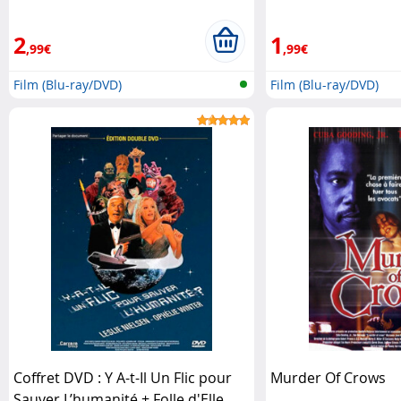
2
1
,99€
,99€
Film (Blu-ray/DVD)
Film (Blu-ray/DVD)
Coffret DVD : Y A-t-Il Un Flic pour
Murder Of Crows
Sauver L’humanité + Folle d'Elle