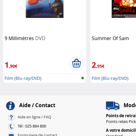
9 Millimètres
DVD
Summer Of Sam
1
2
,90€
,95€
Film (Blu-ray/DVD)
Film (Blu-ray/DVD)
Aide / Contact
Mode
Points de retra
Aide en ligne / FAQ
Points relais Pic
Tél : 025 884 800
A votre domici
Formulaire de contact