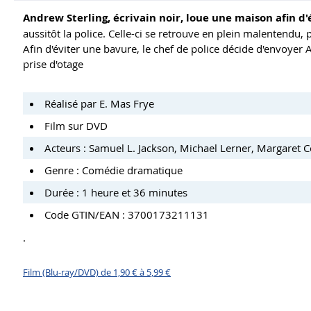
Andrew Sterling, écrivain noir, loue une maison afin d'
aussitôt la police. Celle-ci se retrouve en plein malentendu, 
Afin d'éviter une bavure, le chef de police décide d'envoyer A
prise d'otage
Réalisé par E. Mas Frye
Film sur DVD
Acteurs : Samuel L. Jackson
,
Michael Lerner
,
Margaret C
Genre :
Comédie dramatique
Durée : 1 heure et 36 minutes
Code GTIN/EAN : 3700173211131
.
Film (Blu-ray/DVD) de 1,90 € à 5,99 €