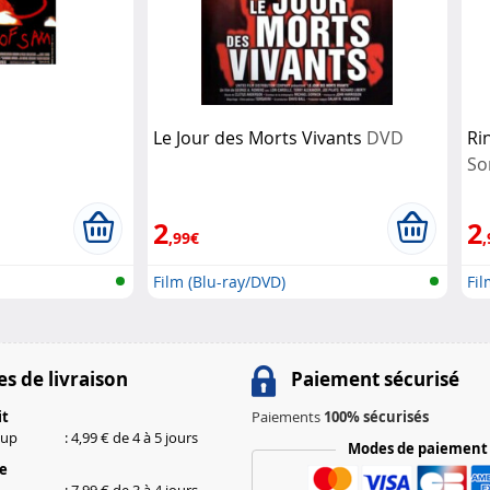
Le Jour des Morts Vivants
DVD
Ri
So
2
2
,99€
,
Film (Blu-ray/DVD)
Fi
s de livraison
Paiement sécurisé
it
Paiements
100% sécurisés
kup
: 4,99 € de 4 à 5 jours
Modes de paiement
le