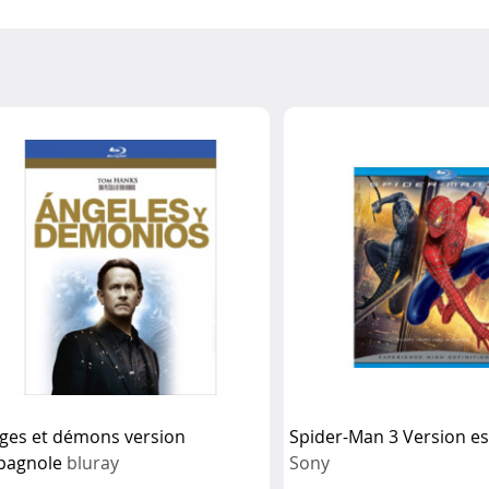
ges et démons version
Spider-Man 3 Version e
pagnole
bluray
Sony