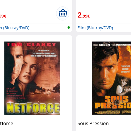
2
99€
,99€
m (Blu-ray/DVD)
Film (Blu-ray/DVD)
tforce
Sous Pression