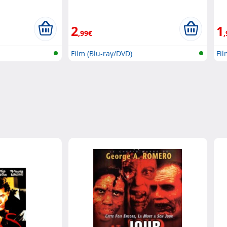
2
1
,99€
,
Film (Blu-ray/DVD)
Fil