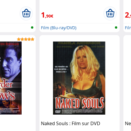
1
2
,90€
,
Film (Blu-ray/DVD)
Fil
Naked Souls : Film sur DVD
Ne