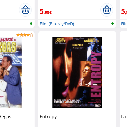
5
5
,99€
,
Film (Blu-ray/DVD)
Fil
 Vegas
Entropy
La