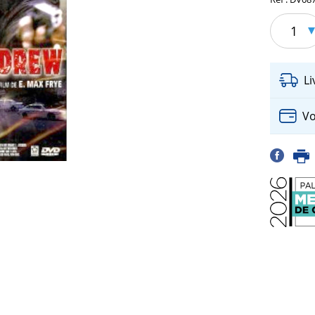
1
L
Vo