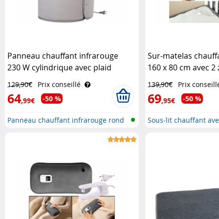
Panneau chauffant infrarouge
Sur-matelas chauff
230 W cylindrique avec plaid
160 x 80 cm avec 2
Sichler Haushaltsgeräte
température Wilso
129,90€
Prix conseillé
139,90€
Prix conseill
64
69
-50 %
-50 %
,99€
,95€
Panneau chauffant infrarouge rond
Sous-lit chauffant ave