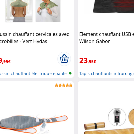
ussin chauffant cervicales avec
Element chauffant USB e
crobilles - Vert Hydas
Wilson Gabor
9
23
,95€
,95€
ssin chauffant électrique épaule
Tapis chauffants infrarouge