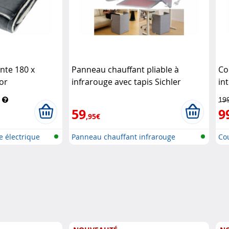
nte 180 x
Panneau chauffant pliable à
Co
or
infrarouge avec tapis Sichler
in
Haushaltsgeräte
cm
19
59
9
,95€
e électrique
Panneau chauffant infrarouge
Co
pliabl..
av.