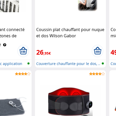
ant connecté
Coussin plat chauffant pour nuque
Co
 zones de
et dos Wilson Gabor
mi
n Gabor
é
26
4
,95€
c application
Couverture chauffante pour le dos, ..
Cou