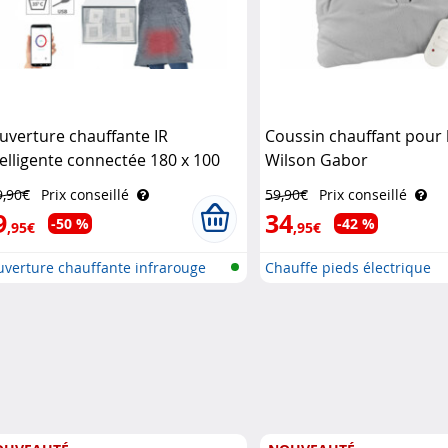
uverture chauffante IR
Coussin chauffant pour 
telligente connectée 180 x 100
Wilson Gabor
 Wilson Gabor
9,90€
Prix conseillé
59,90€
Prix conseillé
9
34
-50 %
-42 %
,95€
,95€
uverture chauffante infrarouge
Chauffe pieds électrique
.