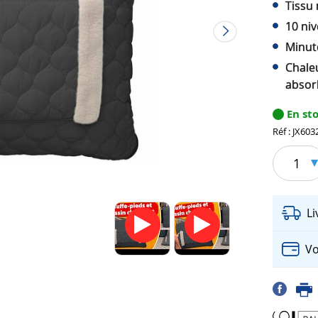
Tissu 
10 niv
Minute
Chaleu
absor
En st
Réf : JX603
1
L
Vo