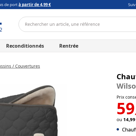
ais de port
à partir de 4,99 €
Sui
Reconditionnés
Rentrée
ssins / Couvertures
Chauf
Wils
Prix conse
59
ou
14,99
Chauff