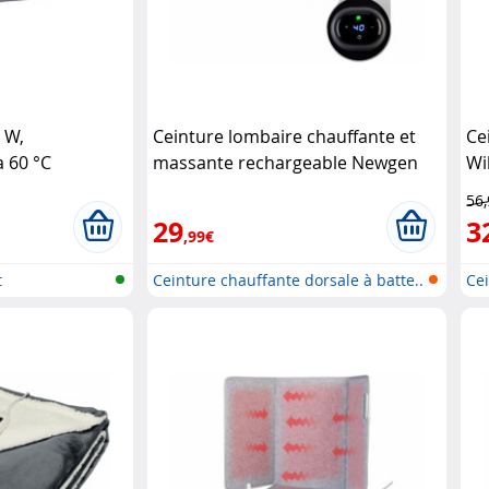
 W,
Ceinture lombaire chauffante et
Ce
à 60 °C
massante rechargeable Newgen
Wi
Medicals
56
29
3
,99€
t
Ceinture chauffante dorsale à batte..
Cei