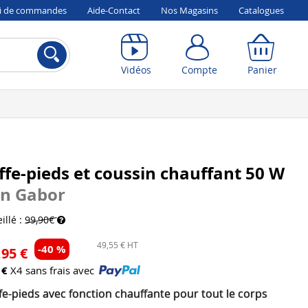
vi de commandes
Aide-Contact
Nos Magasins
Catalogues
Compte
Panier
Vidéos
Compte
Panier
fe-pieds et coussin chauffant 50 W
on Gabor
illé :
99,90€
49,55 € HT
-40 %
,95 €
 €
X4 sans frais avec
e-pieds avec fonction chauffante pour tout le corps