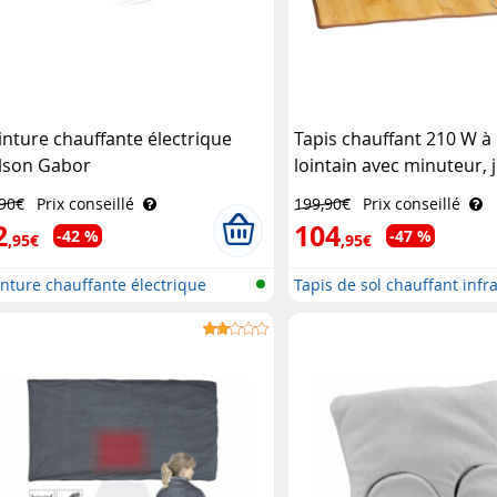
inture chauffante électrique
Tapis chauffant 210 W à
lson Gabor
lointain avec minuteur, 
60 °C, 151 x 55 cm Infac
,90€
Prix conseillé
199,90€
Prix conseillé
2
104
-42 %
-47 %
,95€
,95€
nture chauffante électrique
Tapis de sol chauffant infr