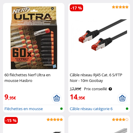
-17 %
60 fléchettes Nerf Ultra en
Câble réseau RJ45 Cat. 6 S/FTP
mousse Hasbro
Noir - 10m Goobay
17,99€
Prix conseillé
9
14
,95€
,95€
Fléchettes en mousse
Câble réseau catégorie 6
-15 %