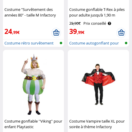
Costume "Survêtement des
Costume gonflable T-Rex à piles
années 80" - taille M Infactory
pour adulte jusqu’à 1,90 m
Playtastic
79,90€
Prix conseillé
24
39
,99€
,99€
Costume rétro survêtement
Costume autogonflant pour
années 80
adulte
Costume gonflable ''Viking'' pour
Costume Vampire taille XL pour
enfant Playtastic
soirée à thème Infactory