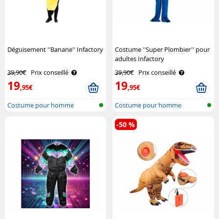
Déguisement ''Banane'' Infactory
Costume ''Super Plombier'' pour
adultes Infactory
39,90€
Prix conseillé
39,90€
Prix conseillé
19
19
,95€
,95€
Costume pour homme
Costume pour homme
-50 %