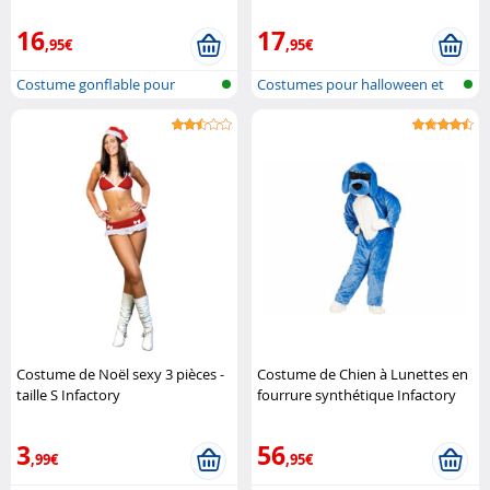
16
17
,95€
,95€
Costume gonflable pour
Costumes pour halloween et
enfant
carnaval
Costume de Noël sexy 3 pièces -
Costume de Chien à Lunettes en
taille S Infactory
fourrure synthétique Infactory
3
56
,99€
,95€