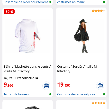
Ensemble de Noël pour femme
costumes animaux
-50 %
T-Shirt ''Machette dans le ventre''
Costume ''Sorcière'' taille M
- taille M Infactory
Infactory
19,90€
Prix conseillé
9
19
,95€
,95€
T-shirt Halloween
Costume de carnaval pour
femme