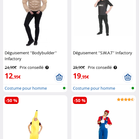
Déguisement ''Bodybuilder''
Déguisement ''S.W.A.T'' Infactory
Infactory
24,90€
Prix conseillé
39,90€
Prix conseillé
12
19
,95€
,95€
Costume pour homme
Costume pour homme
-50 %
-50 %