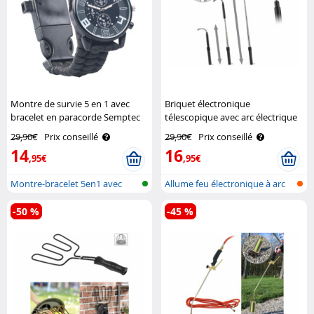
Montre de survie 5 en 1 avec
Briquet électronique
bracelet en paracorde Semptec
télescopique avec arc électrique
Pearl
29,90€
Prix conseillé
29,90€
Prix conseillé
14
16
,95€
,95€
Montre-bracelet 5en1 avec
Allume feu électronique à arc
bracelet ..
élect..
-50 %
-45 %