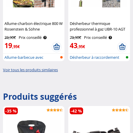
Allume-charbon électrique 800 W
Désherbeur thermique
Rosenstein & Söhne
professionnel à gaz UBR-10 AGT
39,90€
Prix conseillé
79,90€
Prix conseillé
19
43
,95€
,95€
Allume-barbecue avec
Désherbeur à raccordement
filaments chau..
gaz
Voir tous les produits similaires
Produits suggérés
-35 %
-42 %