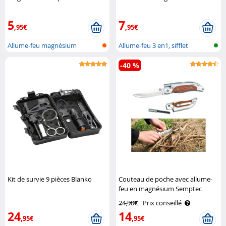
vitre Pearl
5
7
,95€
,95€
Allume-feu magnésium
Allume-feu 3 en1, sifflet
d'urgence..
-40 %
Kit de survie 9 pièces Blanko
Couteau de poche avec allume-
feu en magnésium Semptec
24,90€
Prix conseillé
24
14
,95€
,95€