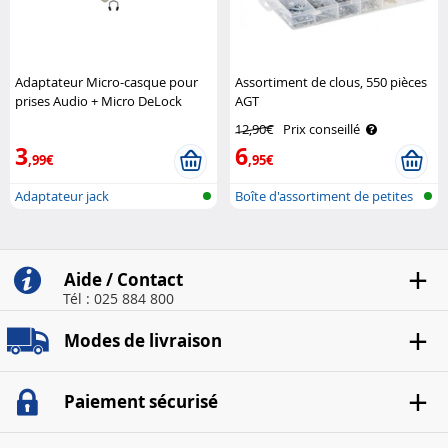
Adaptateur Micro-casque pour
Assortiment de clous, 550 pièces
prises Audio + Micro DeLock
AGT
12,90€
Prix conseillé
3
6
,99€
,95€
Adaptateur jack
Boîte d'assortiment de petites
pièc..
Aide / Contact
Tél : 025 884 800
Modes de livraison
Paiement sécurisé