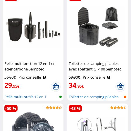
Pelle multifonction 12 en 1 en
Toilettes de camping pliables
acier carbone Semptec
avec abattant CT-100 Semptec
56,90€
Prix conseillé
59,90€
Prix conseillé
29
34
,95€
,95€
Pelle multi-outils 12 en 1
Toilettes de camping pliables
-50 %
-43 %