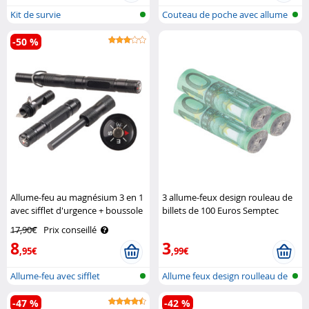
Kit de survie
Couteau de poche avec allume
feu
-50 %
Allume-feu au magnésium 3 en 1
3 allume-feux design rouleau de
avec sifflet d'urgence + boussole
billets de 100 Euros Semptec
Pearl
17,90€
Prix conseillé
8
3
,95€
,99€
Allume-feu avec sifflet
Allume feux design roulleau de
d'urgence e..
bill..
-47 %
-42 %