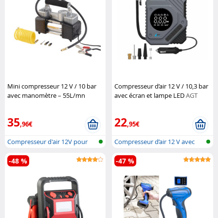
Mini compresseur 12 V / 10 bar
Compresseur d’air 12 V / 10,3 bar
avec manomètre – 55L/mn
avec écran et lampe LED
AGT
(Reconditionné)
Lescars
35
22
,96€
,95€
Compresseur d'air 12V pour
Compresseur d’air 12 V avec
véhicule
afficha...
-48 %
-47 %