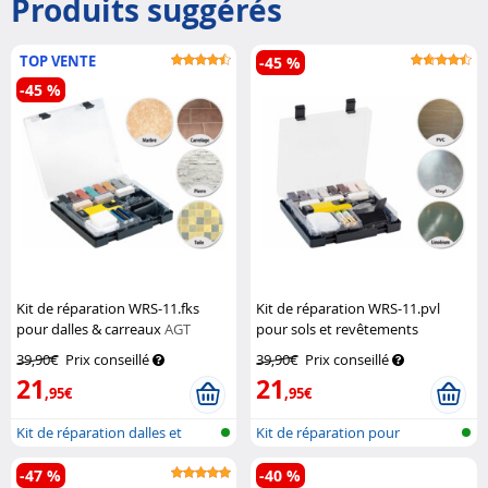
Produits suggérés
TOP VENTE
-45 %
-45 %
Kit de réparation WRS-11.fks
Kit de réparation WRS-11.pvl
pour dalles & carreaux
AGT
pour sols et revêtements
plastiques
AGT
39,90€
Prix conseillé
39,90€
Prix conseillé
21
21
,95€
,95€
Kit de réparation dalles et
Kit de réparation pour
carreau...
revêtement p...
-47 %
-40 %