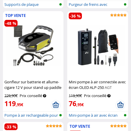
Supports de plaque
Purgeur de freins avec
d’immatriculatio...
adaptateur e...
TOP VENTE
-36 %
-48 %
Gonfleur sur batterie et allume-
Mini pompe à air connectée avec
cigare 12 V pour stand up paddle
écran OLED ALP-250
AGT
AGT
229,90€
Prix conseillé
119,90€
Prix conseillé
119
76
,95€
,95€
Pompe à air rechargeable pour
Mini-pompe à air avec écran
les p...
OLED, b...
TOP VENTE
-33 %