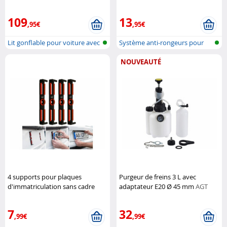
avec gonfleur
Lescars
109
13
,95€
,95€
Lit gonflable pour voiture avec
Système anti-rongeurs pour
pom...
véhicule
NOUVEAUTÉ
4 supports pour plaques
Purgeur de freins 3 L avec
d'immatriculation sans cadre
adaptateur E20 Ø 45 mm
AGT
Lescars
7
32
,99€
,99€