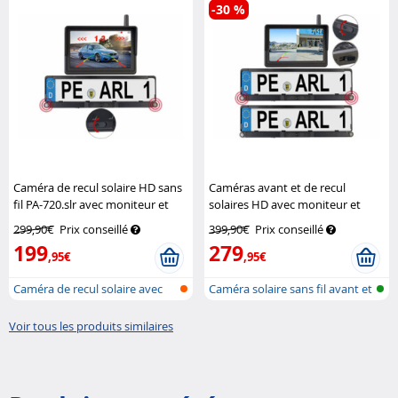
-30 %
Caméra de recul solaire HD sans
Caméras avant et de recul
fil PA-720.slr avec moniteur et
solaires HD avec moniteur et
avertisseur
Lescars
avertisseur PA-750
Lescars
299,90€
Prix conseillé
399,90€
Prix conseillé
199
279
,95€
,95€
Caméra de recul solaire avec
Caméra solaire sans fil avant et
monite...
ar...
Voir tous les produits similaires