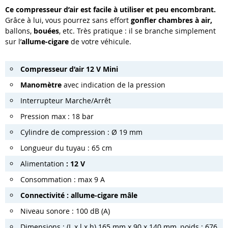
Ce compresseur d’air est facile à utiliser et peu encombrant.
Grâce à lui, vous pourrez sans effort
gonfler chambres à air,
ballons,
bouées
, etc. Très pratique : il se branche simplement
sur l’
allume-cigare
de votre véhicule.
Compresseur d’air 12 V Mini
Manomètre
avec indication de la pression
Interrupteur Marche/Arrêt
Pression max : 18 bar
Cylindre de compression : Ø 19 mm
Longueur du tuyau : 65 cm
Alimentation
: 12 V
Consommation : max 9 A
Connectivité : allume-cigare mâle
Niveau sonore : 100 dB (A)
Dimensions : (L x l x h) 165 mm x 90 x 140 mm, poids : 676