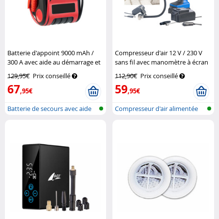
Batterie d'appoint 9000 mAh /
Compresseur d'air 12 V / 230 V
300 A avec aide au démarrage et
sans fil avec manomètre à écran
compresseur d'air
Revolt
LCD ALP-120
AGT
129,95€
Prix conseillé
112,90€
Prix conseillé
67
59
,95€
,95€
Batterie de secours avec aide
Compresseur d'air alimentée
au dé...
par bat...