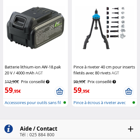
Batterie lithium-ion AW-18.pak
Pince à riveter 40 cm pour inserts
20 V / 4000 mAh
AGT
filetés avec 80 rivets
AGT
Professional
112,90€
Prix conseillé
99,90€
Prix conseillé
59
59
,95€
,95€
Accessoires pour outils sans fil
Pince à écrous à riveter avec
écrou...
Aide / Contact
Tél : 025 884 800