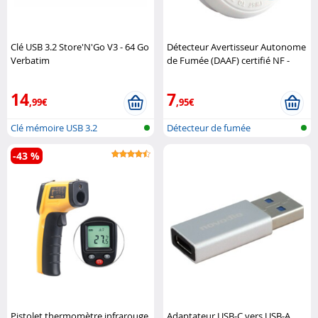
Clé USB 3.2 Store'N'Go V3 - 64 Go
Détecteur Avertisseur Autonome
Verbatim
de Fumée (DAAF) certifié NF -
SYM3200 SYMEX
14
7
,99€
,95€
Clé mémoire USB 3.2
Détecteur de fumée
-43 %
Pistolet thermomètre infrarouge
Adaptateur USB-C vers USB-A