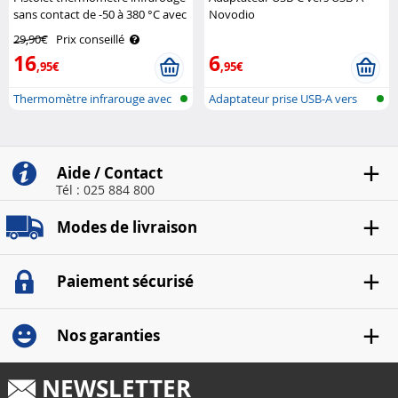
sans contact de -50 à 380 °C avec
Novodio
pointeur laser AGT
29,90€
Prix conseillé
16
6
,95€
,95€
Thermomètre infrarouge avec
Adaptateur prise USB-A vers
pointeu..
USB-C
Aide / Contact
Tél : 025 884 800
Modes de livraison
Paiement sécurisé
Nos garanties
NEWSLETTER