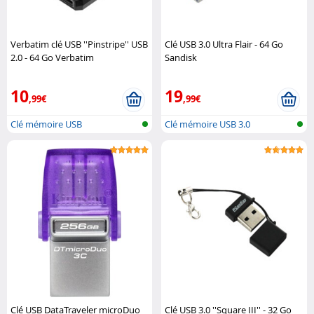
Verbatim clé USB ''Pinstripe'' USB
Clé USB 3.0 Ultra Flair - 64 Go
2.0 - 64 Go Verbatim
Sandisk
10
19
,99€
,99€
Clé mémoire USB
Clé mémoire USB 3.0
Clé USB DataTraveler microDuo
Clé USB 3.0 ''Square III'' - 32 Go