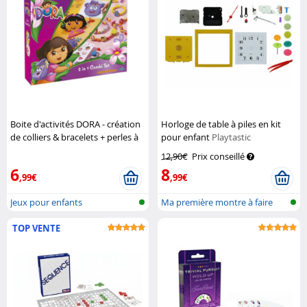
Boite d'activités DORA - création
Horloge de table à piles en kit
de colliers & bracelets + perles à
pour enfant
Playtastic
repasser
Nickelodeon
12,90€
Prix conseillé
6
8
,99€
,99€
Jeux pour enfants
Ma première montre à faire
soi-même
TOP VENTE