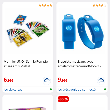
soi-même
Mon 1er UNO : Sam le Pompier
Bracelets musicaux avec
et ses amis
Mattel
accéléromètre SoundMoovz -
Bleu
SoundMoovz
6
9
,99€
,95€
Jeu de cartes
Jeu éléctronique connecté
-30 %