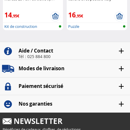
Master
Collection
King
14
16
,95€
,95€
Kit de construction
Puzzle
électronique
Aide / Contact
Tél : 025 884 800
Modes de livraison
Paiement sécurisé
Nos garanties
NEWSLETTER
Bénéficiez de cadeaux, d'offres, de réductions...