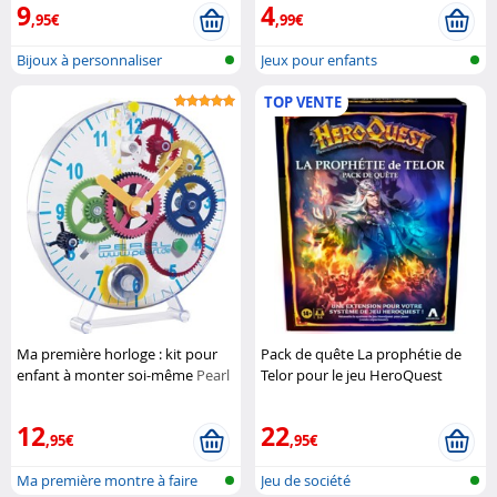
9
4
,95€
,99€
Bijoux à personnaliser
Jeux pour enfants
TOP VENTE
Ma première horloge : kit pour
Pack de quête La prophétie de
enfant à monter soi-même
Pearl
Telor pour le jeu HeroQuest
Hasbro
12
22
,95€
,95€
Ma première montre à faire
Jeu de société