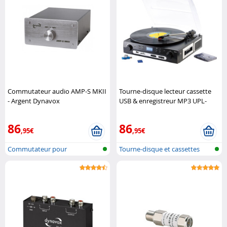
Commutateur audio AMP-S MKII
Tourne-disque lecteur cassette
- Argent Dynavox
USB & enregistreur MP3 UPL-
855.MP3 Q-Sonic
86
86
,95€
,95€
Commutateur pour
Tourne-disque et cassettes
amplificateur et e..
USB