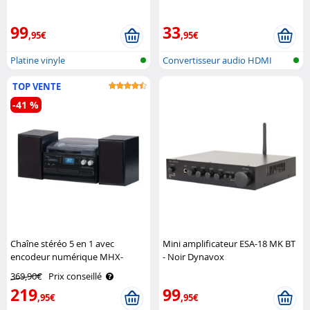
(2.0) Auvisio
99
33
,95€
,95€
Platine vinyle
Convertisseur audio HDMI
vers optiq..
TOP VENTE
-41 %
Chaîne stéréo 5 en 1 avec
Mini amplificateur ESA-18 MK BT
encodeur numérique MHX-
- Noir Dynavox
640.bt Auvisio
369,90€
Prix conseillé
219
99
,95€
,95€