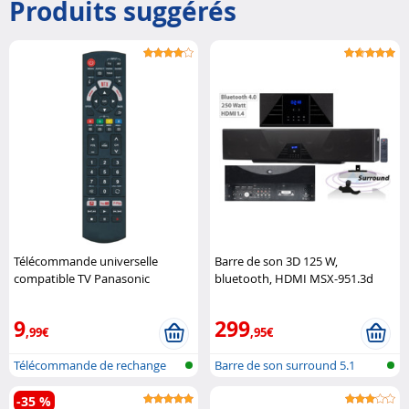
Produits suggérés
Télécommande universelle
Barre de son 3D 125 W,
compatible TV Panasonic
bluetooth, HDMI MSX-951.3d
Unitronic
Auvisio
9
299
,99€
,95€
Télécommande de rechange
Barre de son surround 5.1
pour télév..
-35 %