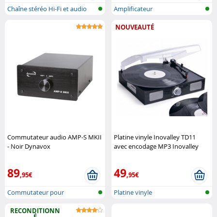
Chaîne stéréo Hi-Fi et audio
Amplificateur
pour n..
NOUVEAUTÉ
Commutateur audio AMP-S MKII
Platine vinyle Inovalley TD11
- Noir Dynavox
avec encodage MP3 Inovalley
89
49
,95€
,95€
Commutateur pour
Platine vinyle
amplificateur et e..
RECONDITIONN