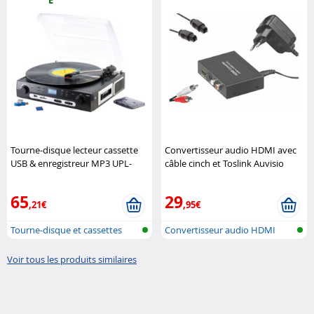
É
Tourne-disque lecteur cassette
Convertisseur audio HDMI avec
USB & enregistreur MP3 UPL-
câble cinch et Toslink Auvisio
855.MP3 (Reconditionné) Q-
Sonic
65
29
,21€
,95€
Tourne-disque et cassettes
Convertisseur audio HDMI
USB
vers optiq..
Voir tous les produits similaires