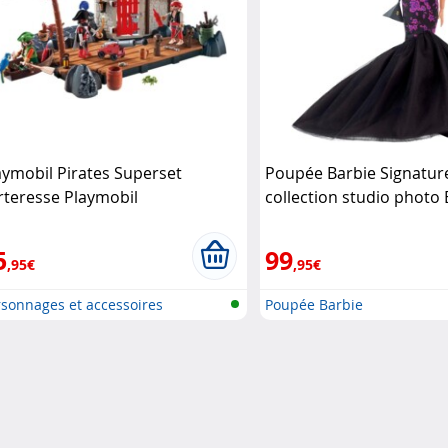
aymobil Pirates Superset
Poupée Barbie Signatur
rteresse Playmobil
collection studio photo 
5
99
,95€
,95€
sonnages et accessoires
Poupée Barbie
ymobi..