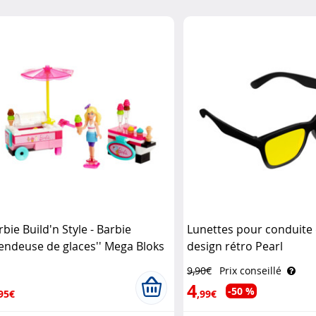
rbie Build'n Style - Barbie
Lunettes pour conduite 
Vendeuse de glaces'' Mega Bloks
design rétro Pearl
9,90€
Prix conseillé
4
-50 %
95€
,99€