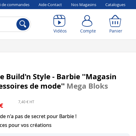
vi de commandes
Aide-Contact
Nos Magasins
Catalogues
Compte
Panier
Vidéos
Compte
Panier
e Build'n Style - Barbie ''Magasin
essoires de mode''
Mega Bloks
7,40 € HT
 €
e n'a pas de secret pour Barbie !
èces pour vos créations