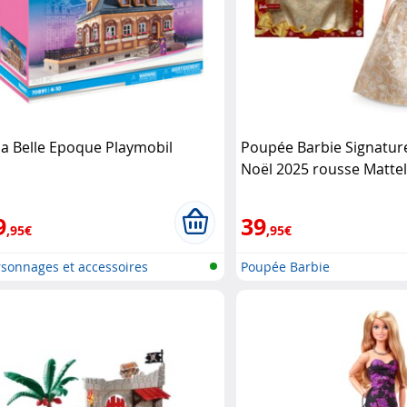
lla Belle Epoque Playmobil
Poupée Barbie Signatur
Noël 2025 rousse Matte
9
39
,95€
,95€
sonnages et accessoires
Poupée Barbie
ymobi..