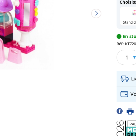
Choisis
Stand d
En st
Réf : KT72
1
L
Vo