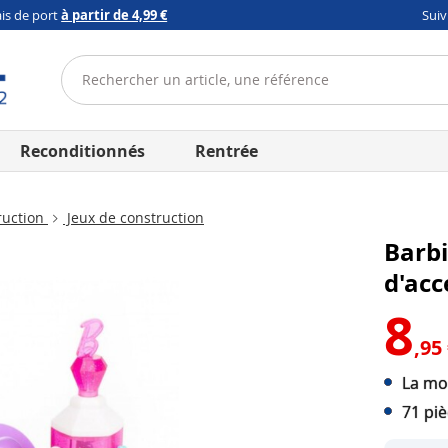
ais de port
à partir de 4,99 €
Sui
Reconditionnés
Rentrée
ruction
Jeux de construction
Barbi
d'acc
8
,95
La mod
71 pi