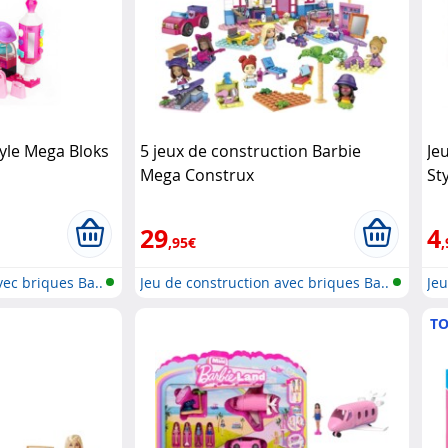
tyle Mega Bloks
5 jeux de construction Barbie
Je
Mega Construx
St
Bl
29
4
,95€
,
vec briques Ba..
Jeu de construction avec briques Ba..
Jeu
TO