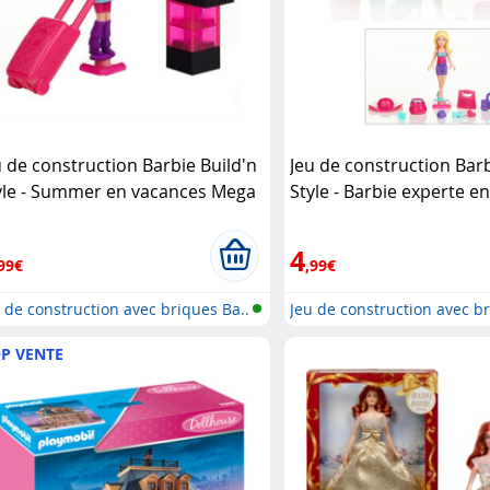
u de construction Barbie Build'n
Jeu de construction Barb
yle - Summer en vacances Mega
Style - Barbie experte e
oks
tendances Mega Bloks
4
99€
,99€
 de construction avec briques Ba..
Jeu de construction avec br
P VENTE