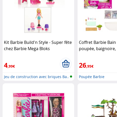
Kit Barbie Build'n Style - Super fête
Coffret Barbie Bain
chez Barbie Mega Bloks
poupée, baignoire, 
coloré Mattel
4
26
,99€
,95€
Jeu de construction avec briques Ba..
Poupée Barbie