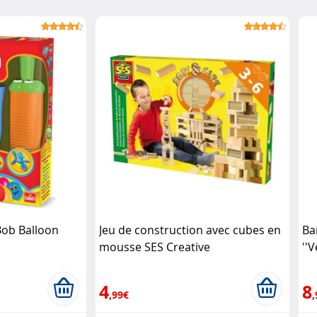
Bob Balloon
Jeu de construction avec cubes en
Ba
mousse SES Creative
''
4
8
,99€
,