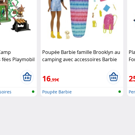
 Camp
Poupée Barbie famille Brooklyn au
Pl
 fées Playmobil
camping avec accessoires Barbie
Fo
16
2
,99€
soires
Poupée Barbie
Per
Pla