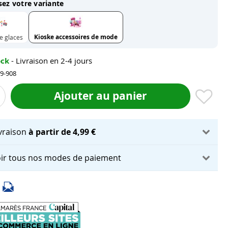
sez votre variante
Kioske accessoires de mode
e glaces
ock
- Livraison en 2-4 jours
09-908
Ajouter au panier
ivraison
à partir de 4,99 €
ir tous nos modes de paiement