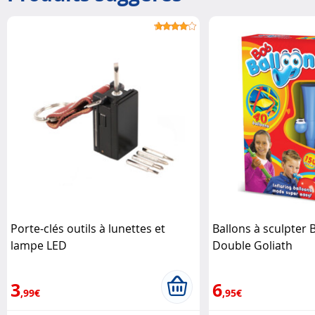
Porte-clés outils à lunettes et
Ballons à sculpter 
lampe LED
Double Goliath
3
6
,99€
,95€