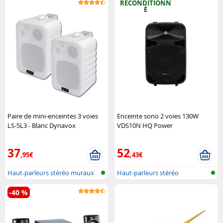
RECONDITIONN
É
Paire de mini-enceintes 3 voies
Enceinte sono 2 voies 130W
LS-5L3 - Blanc Dynavox
VDS10N HQ Power
37
52
,95€
,43€
Haut-parleurs stéréo muraux
Haut-parleurs stéréo
-40 %