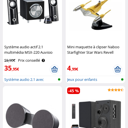
Système audio actif 2.1
Mini maquette à clipser Naboo
multimédia MSX-220 Auvisio
Starfighter Star Wars Revell
59,90€
Prix conseillé
35
4
,95€
,99€
Système audio 2.1 avec
Jeux pour enfants
caisson de b..
-45 %