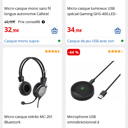
Micro-casque mono sans fil
Micro-casque lumineux USB
longue autonomie Callstel
spécial Gaming GHS-400.LED -
son Surround 7.1 Mod It
49,90€
Prix conseillé
32
34
,95€
,95€
Casque mono supra-
Casque de jeu USB avec son
auriculaire avec ..
surround..
-44 %
Micro-casque stéréo MC-201
Microphone USB
Bluestork
omnidirectionnel à
condensateur Auvisio