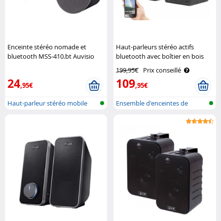
Enceinte stéréo nomade et
Haut-parleurs stéréo actifs
bluetooth MSS-410.bt Auvisio
bluetooth avec boîtier en bois
MSS-95.usb Auvisio
199,95€
Prix conseillé
24
109
,95€
,95€
Haut-parleur stéréo mobile
Ensemble d'enceintes de
avec blu..
bibliothèqu..