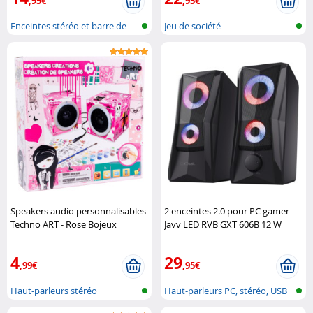
,95€
,95€
Enceintes stéréo et barre de
Jeu de société
son
Speakers audio personnalisables
2 enceintes 2.0 pour PC gamer
Techno ART - Rose Bojeux
Javv LED RVB GXT 606B 12 W
Trust
4
29
,99€
,95€
Haut-parleurs stéréo
Haut-parleurs PC, stéréo, USB