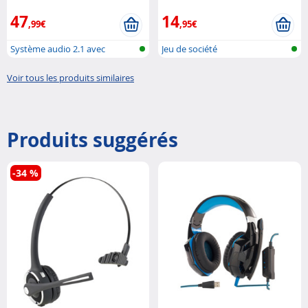
47
14
,99€
,95€
Système audio 2.1 avec
Jeu de société
caisson de b..
Voir tous les produits similaires
Produits suggérés
-34 %