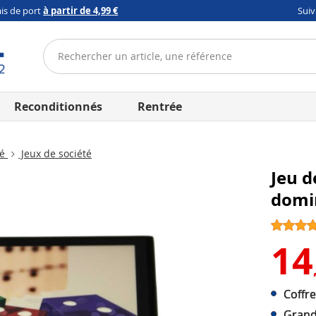
ais de port
à partir de 4,99 €
Sui
Reconditionnés
Rentrée
té
Jeux de société
Jeu d
domi
14
Coffr
Grand