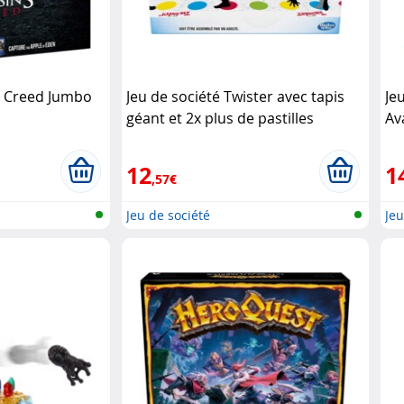
s Creed Jumbo
Jeu de société Twister avec tapis
Je
géant et 2x plus de pastilles
Av
(Reconditionné) Hasbro
Ha
12
1
,57€
Jeu de société
Jeu