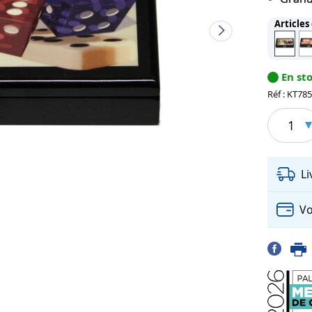
Articles
En st
Réf : KT78
1
L
Vo