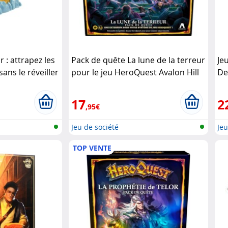
 : attrapez les
Pack de quête La lune de la terreur
Jeu
ans le réveiller
pour le jeu HeroQuest Avalon Hill
De
Hasbro
Ga
17
2
,95€
Jeu de société
Jeu
TOP VENTE