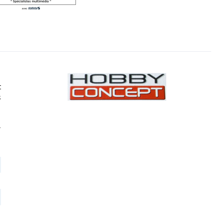
t
8
,