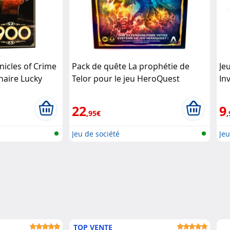
nicles of Crime
Pack de quête La prophétie de
Je
énaire Lucky
Telor pour le jeu HeroQuest
In
Hasbro
Be
22
9
,95€
,
Jeu de société
Jeu
TOP VENTE