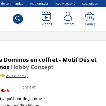
vi de commandes
Aide-Contact
Nos Magasins
Catalogues
Compte
Panier
Vidéos
Compte
Panier
e Dominos en coffret - Motif Dés et
nos
Hobby Concept
Avis clients (2)
12,36 € HT
,95 €
et laqué haut-de-gamme
s dominos 25 x 50 mm