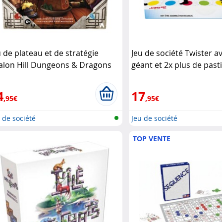
u de plateau et de stratégie
Jeu de société Twister a
alon Hill Dungeons & Dragons
géant et 2x plus de pasti
sbro
Hasbro
4
17
,95€
,95€
 de société
Jeu de société
TOP VENTE