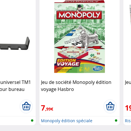
universel TM1
Jeu de société Monopoly édition
Je
pour bureau
voyage Hasbro
7
1
,99€
Monopoly édition spéciale
Ris