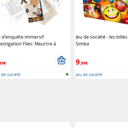
u d'enquête immersif
Jeu de société - les bille
vestigation Files: Meurtre à
Simba
rlin Goliath
9
99€
,99€
 de société
Jeu de société