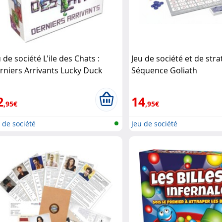
 de société L'ile des Chats :
Jeu de société et de stra
rniers Arrivants Lucky Duck
Séquence Goliath
mes
2
14
,95€
,95€
 de société
Jeu de société