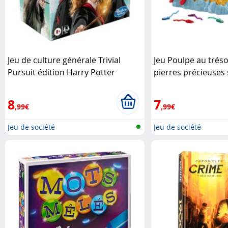
Jeu de culture générale Trivial
Jeu Poulpe au trésor
Pursuit édition Harry Potter
pierres précieuses s
Hasbro
Mattel
8
7
,99€
,99€
Jeu de société
Jeu de société