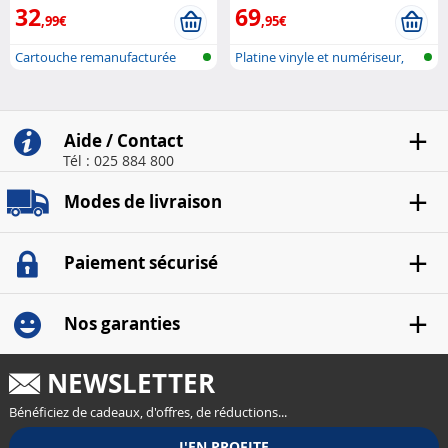
32
69
,99€
,95€
Cartouche remanufacturée
Platine vinyle et numériseur,
pour impri..
avec ..
Aide / Contact
Tél : 025 884 800
Modes de livraison
Paiement sécurisé
Nos garanties
NEWSLETTER
Bénéficiez de cadeaux, d'offres, de réductions...