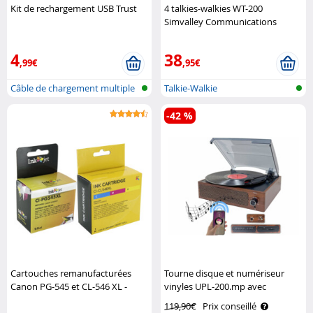
Kit de rechargement USB Trust
4 talkies-walkies WT-200
Simvalley Communications
4
38
,99€
,95€
Câble de chargement multiple
Talkie-Walkie
-42 %
Cartouches remanufacturées
Tourne disque et numériseur
Canon PG-545 et CL-546 XL -
vinyles UPL-200.mp avec
CMJN Canon
fonction bluetooth 5.3 Auvisio
119,90€
Prix conseillé