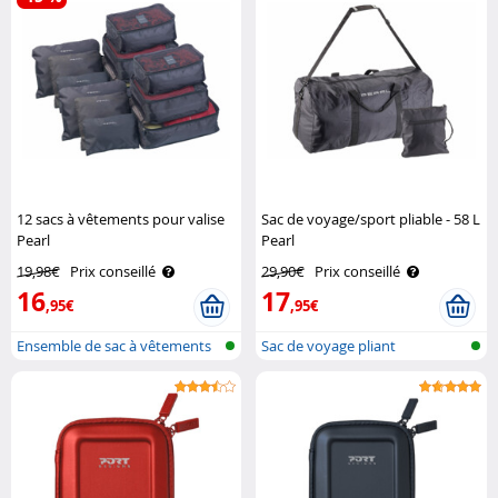
12 sacs à vêtements pour valise
Sac de voyage/sport pliable - 58 L
Pearl
Pearl
19,98€
Prix conseillé
29,90€
Prix conseillé
16
17
,95€
,95€
Ensemble de sac à vêtements
Sac de voyage pliant