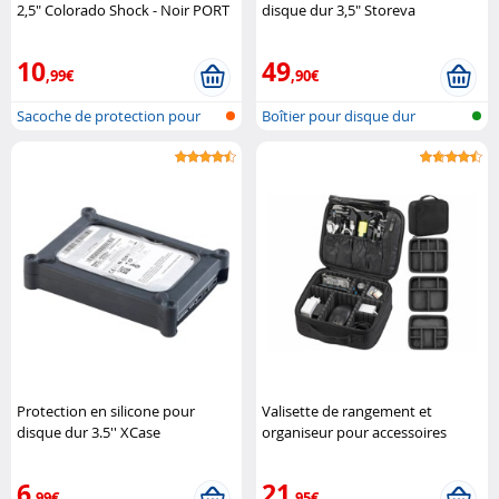
2,5" Colorado Shock - Noir PORT
disque dur 3,5" Storeva
Connect
10
49
,99€
,90€
Sacoche de protection pour
Boîtier pour disque dur
disque d..
Protection en silicone pour
Valisette de rangement et
disque dur 3.5'' XCase
organiseur pour accessoires
photo et PC XCase
6
21
,99€
,95€