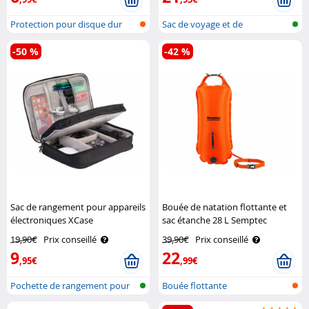
Protection pour disque dur
Sac de voyage et de
rangement unive..
-50 %
-42 %
Sac de rangement pour appareils
Bouée de natation flottante et
électroniques XCase
sac étanche 28 L Semptec
19,90€
Prix conseillé
39,90€
Prix conseillé
9
22
,95€
,99€
Pochette de rangement pour
Bouée flottante
accessoi..