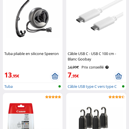
Tuba pliable en silicone Speeron
Câble USB C - USB C 100 cm -
Blanc Goobay
14,99€
Prix conseillé
13
7
,95€
,95€
Tuba
Câble USB type C vers type C