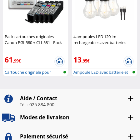
Pack cartouches originales
4 ampoules LED 120 lm
Canon PGI-580 + CLI-581 - Pack
rechargeables avec batteries
Canon
Lunartec
61
13
,99€
,95€
Cartouche originale pour
Ampoule LED avec batterie et
imprimante..
charge..
Aide / Contact
Tél : 025 884 800
Modes de livraison
Paiement sécurisé