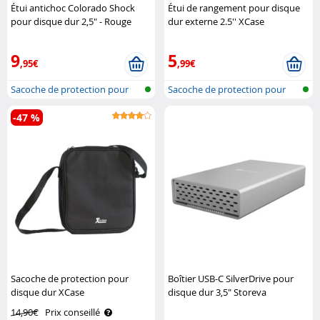
Étui antichoc Colorado Shock
Étui de rangement pour disque
pour disque dur 2,5" - Rouge
dur externe 2.5'' XCase
PORT Connect
9
5
,95€
,99€
Sacoche de protection pour
Sacoche de protection pour
disque d..
disque d..
-47 %
Sacoche de protection pour
Boîtier USB-C SilverDrive pour
disque dur XCase
disque dur 3,5" Storeva
14,90€
Prix conseillé