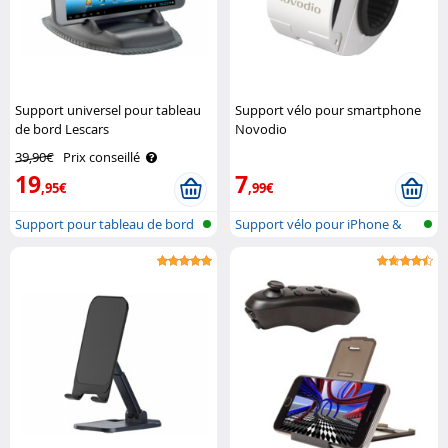
Support universel pour tableau
Support vélo pour smartphone
de bord Lescars
Novodio
39,90€
Prix conseillé
19
7
,95€
,99€
Support pour tableau de bord
Support vélo pour iPhone &
de voi..
Smartpho..