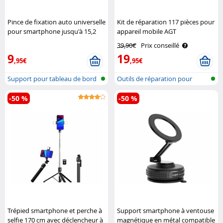
Pince de fixation auto universelle
Kit de réparation 117 pièces pour
pour smartphone jusqu'à 15,2
appareil mobile AGT
cm (6") Pearl
39,90€
Prix conseillé
9
19
,95€
,95€
Support pour tableau de bord
Outils de réparation pour
de voi..
Smartphon..
-50 %
-50 %
Trépied smartphone et perche à
Support smartphone à ventouse
selfie 170 cm avec déclencheur à
magnétique en métal compatible