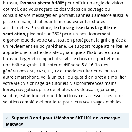
bureau,
l
’
anneau pivote
à
180
°
pour offrir un angle de vision
optimal, que vous regardiez des vid
é
os en paysage ou
consultiez vos messages en portrait. L
’
anneau am
é
liore aussi la
prise en main, id
é
al pour filmer ou
é
viter les chutes
accidentelles. En voiture,
le clip se glisse dans la grille de
ventilation
, pivotant sur 360° pour un positionnement
ergonomique de votre GPS, tout en protégeant la grille grâce à
un revêtement en polyuréthane. Ce support rouge attire l’œil et
apporte une touche de style dynamique à l’habitacle ou au
bureau. Léger et compact, il se glisse dans une pochette ou
une boîte à gants. Utilisateurs d’iPhone 5 à 16 (toutes
générations), SE, XR/X, 11, 12 et modèles ultérieurs, ou tout
autre smartphone, voilà un outil du quotidien prêt à simplifier
votre vie : visionnage de tutoriels, visioconférences mains
libres, navigation, prise de photos ou vidéos… ergonomie,
solidité, esthétique et multi
-
fonctions, cet accessoire est une
solution compl
è
te et pratique pour tous vos usages mobiles.
Support 3
en 1 pour téléphone SKT
-
H01 de la marque
MacWay