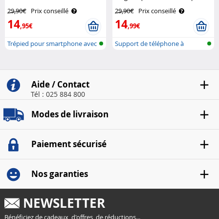
distance et éclairage LED
MagSafe Callstel
29,90€
Prix conseillé
29,90€
Prix conseillé
Somikon
14
14
,95€
,99€
Trépied pour smartphone avec
Support de téléphone à
2 lumi..
ventouse sou..
Aide / Contact
Tél : 025 884 800
Modes de livraison
Paiement sécurisé
Nos garanties
NEWSLETTER
Bénéficiez de cadeaux, d'offres, de réductions...