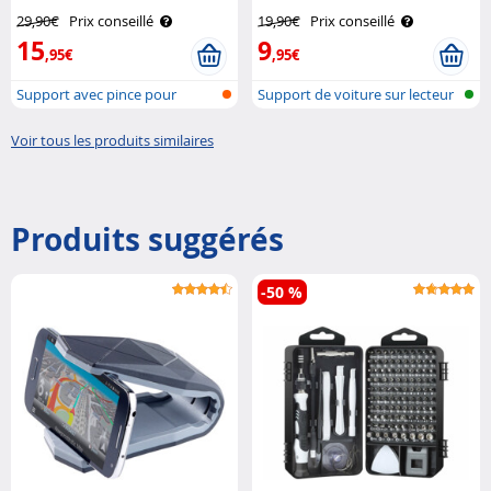
29,90€
Prix conseillé
19,90€
Prix conseillé
15
9
,95€
,95€
Support avec pince pour
Support de voiture sur lecteur
smartphone
CD p..
Voir tous les produits similaires
Produits suggérés
-50 %