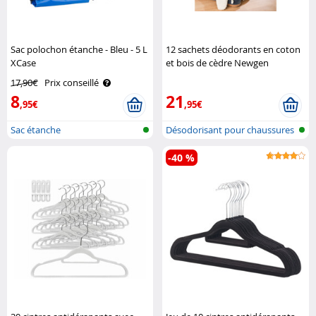
Sac polochon étanche - Bleu - 5 L
12 sachets déodorants en coton
XCase
et bois de cèdre Newgen
Medicals
17,90€
Prix conseillé
8
21
,95€
,95€
Sac étanche
Désodorisant pour chaussures
en boi..
-40 %