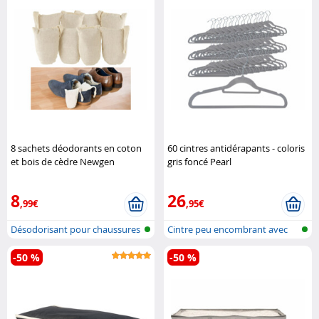
8 sachets déodorants en coton
60 cintres antidérapants - coloris
et bois de cèdre Newgen
gris foncé Pearl
Medicals
8
26
,99€
,95€
Désodorisant pour chaussures
Cintre peu encombrant avec
en boi..
revêteme..
-50 %
-50 %