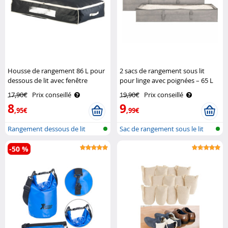
Housse de rangement 86 L pour
2 sacs de rangement sous lit
dessous de lit avec fenêtre
pour linge avec poignées – 65 L
transparente - Noir Infactory
Infactory
17,90€
Prix conseillé
19,90€
Prix conseillé
8
9
,95€
,99€
Rangement dessous de lit
Sac de rangement sous le lit
-50 %