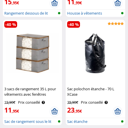
15
11
,95€
,99€
Rangement dessous de lit
Housse à vêtements
-40 %
-40 %
3 sacs de rangement 35 L pour
Sac polochon étanche - 70 L
vêtements avec fenêtres
XCase
transparentes Infactory
19,90€
Prix conseillé
39,90€
Prix conseillé
11
23
,95€
,95€
Sac de rangement sous le lit
Sac étanche