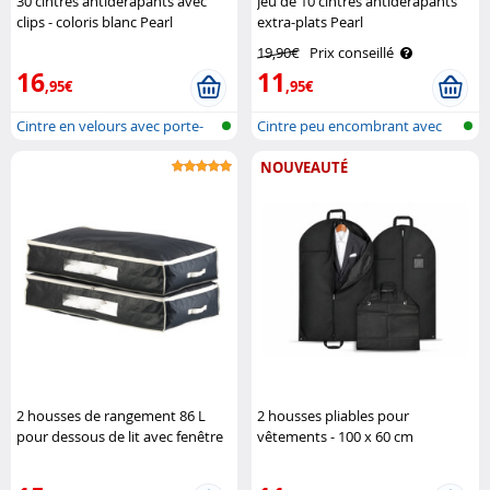
30 cintres antidérapants avec
Jeu de 10 cintres antidérapants
clips - coloris blanc Pearl
extra-plats Pearl
19,90€
Prix conseillé
16
11
,95€
,95€
Cintre en velours avec porte-
Cintre peu encombrant avec
cravat..
revêteme..
NOUVEAUTÉ
2 housses de rangement 86 L
2 housses pliables pour
pour dessous de lit avec fenêtre
vêtements - 100 x 60 cm
transparente - Noir Infactory
Infactory