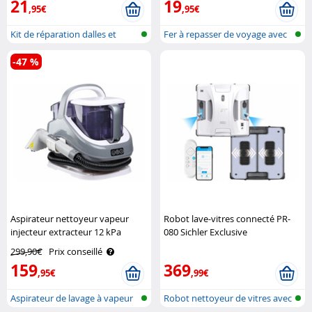
21
19
,95€
,95€
Kit de réparation dalles et
Fer à repasser de voyage avec
carreau..
bross..
-47 %
Aspirateur nettoyeur vapeur
Robot lave-vitres connecté PR-
injecteur extracteur 12 kPa
080 Sichler Exclusive
Sichler Haushaltsgeräte
299,90€
Prix conseillé
159
369
,95€
,99€
Aspirateur de lavage à vapeur
Robot nettoyeur de vitres avec