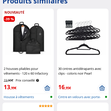
Produits similaires
NOUVEAUTÉ
-39 %
2 housses pliables pour
30 cintres antidérapants avec
vêtements - 120 x 60 Infactory
clips - coloris noir Pearl
22,90€
Prix conseillé
13
16
,99€
,95€
Housse à vêtements
Cintre en velours avec porte-
cravat..