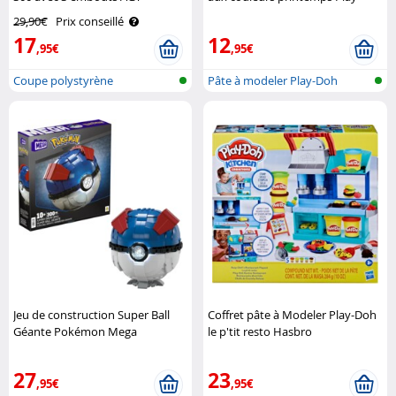
Doh
29,90€
Prix conseillé
17
12
,95€
,95€
Coupe polystyrène
Pâte à modeler Play-Doh
Jeu de construction Super Ball
Coffret pâte à Modeler Play-Doh
Géante Pokémon Mega
le p'tit resto Hasbro
Construx
27
23
,95€
,95€