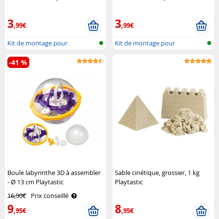
3
3
,99€
,99€
Kit de montage pour
Kit de montage pour
montagne russe ..
montagne russe ..
-41 %
Boule labyrinthe 3D à assembler
Sable cinétique, grossier, 1 kg
- Ø 13 cm Playtastic
Playtastic
16,90€
Prix conseillé
9
8
,95€
,95€