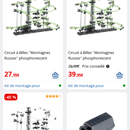
Circuit à Billes ''Montagnes
Circuit à Billes ''Montagnes
Russes'' phosphorescent
Russes'' phosphorescent
Playtastic
Playtastic
79,90€
Prix conseillé
27
39
,95€
,95€
Kit de montage pour
Kit de montage pour
montagne russe ..
montagne russe ..
-45 %