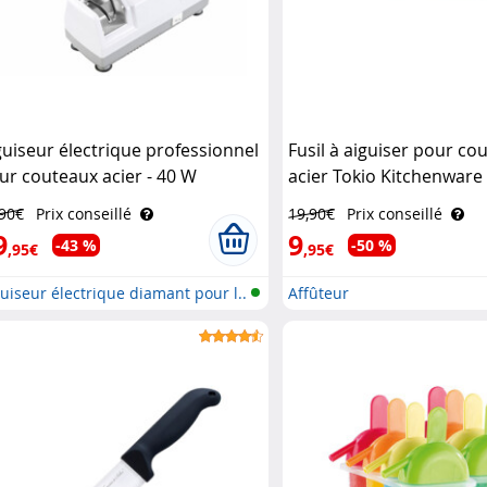
guiseur électrique professionnel
Fusil à aiguiser pour co
ur couteaux acier - 40 W
acier Tokio Kitchenware
senstein & Söhne
,90€
Prix conseillé
19,90€
Prix conseillé
9
9
-43 %
-50 %
,95€
,95€
uiseur électrique diamant pour l..
Affûteur