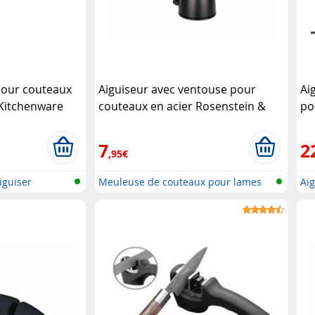
pour couteaux
Aiguiseur avec ventouse pour
Ai
 Kitchenware
couteaux en acier Rosenstein &
po
Söhne
Ro
7
2
,95€
iguiser
Meuleuse de couteaux pour lames
Aig
en ..