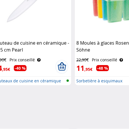
uteau de cuisine en céramique -
8 Moules à glaces Rosen
,5 cm Pearl
Söhne
,90€
Prix conseillé
22,90€
Prix conseillé
4
11
-40 %
-48 %
,95€
,95€
uteaux de cuisine en céramique
Sorbetière à esquimaux