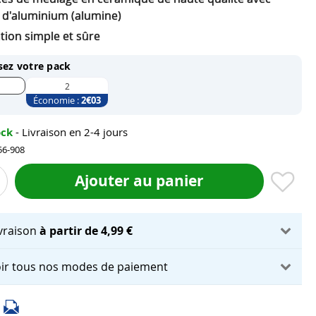
 d'aluminium (alumine)
ation simple et sûre
sez votre pack
2
Économie :
2
€03
ock
- Livraison en 2-4 jours
56-908
Ajouter au panier
ivraison
à partir de 4,99 €
ir tous nos modes de paiement