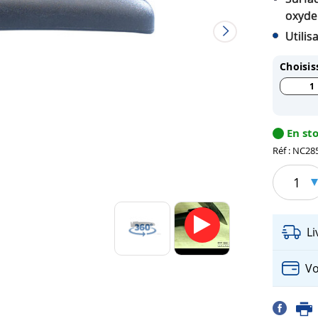
oxyde
Utilis
Choisis
1
En st
Réf : NC28
1
L
Vo