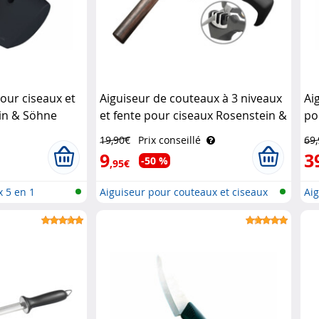
our ciseaux et
Aiguiseur de couteaux à 3 niveaux
Ai
in & Söhne
et fente pour ciseaux Rosenstein &
po
Söhne
Ro
19,90€
Prix conseillé
69
9
3
-50 %
,95€
 5 en 1
Aiguiseur pour couteaux et ciseaux
Aig