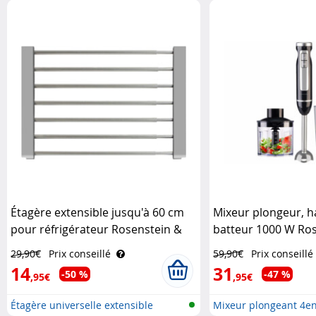
Étagère extensible jusqu'à 60 cm
Mixeur plongeur, h
pour réfrigérateur Rosenstein &
batteur 1000 W Ro
Söhne
Söhne
29,90€
Prix conseillé
59,90€
Prix conseillé
14
31
-50 %
-47 %
,95€
,95€
Étagère universelle extensible
Mixeur plongeant 4en