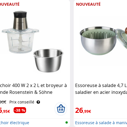
OUVEAUTÉ
NOUVEAUTÉ
choir 400 W 2 x 2 L et broyeur à
Essoreuse à salade 4,7 L
ande Rosenstein & Söhne
saladier en acier inoxyd
Rosenstein & Söhne
,90€
Prix conseillé
6
26
-38 %
,95€
,99€
hoir électrique
Essoreuse à salade à maniv