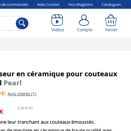
vi de commandes
Aide-Contact
Nos Magasins
Catalogues
Compte
Panier
Vidéos
Compte
Panier
iseur en céramique pour couteaux
l
Pearl
Avis clients (1)
3,30 € HT
 €
ne leur tranchant aux couteaux émoussés .
ces de meulage en céramique de haute qualité avec