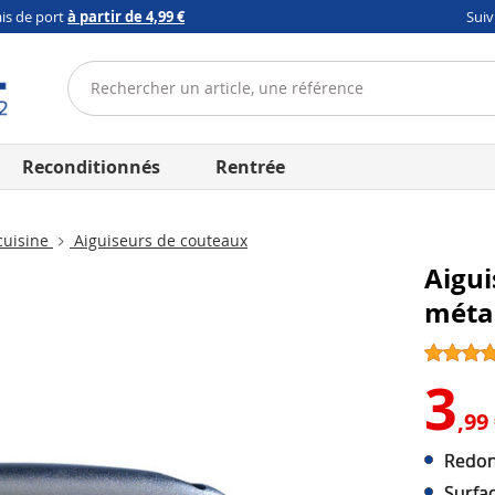
ais de port
à partir de 4,99 €
Sui
Reconditionnés
Rentrée
cuisine
Aiguiseurs de couteaux
Aigu
méta
3
,99
Redon
Surfa