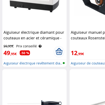
Aiguiseur électrique diamant pour
Aiguiseur manuel p
couteaux en acier et céramique -
couteaux Rosenste
60 W Rosenstein & Söhne
99,90€
Prix conseillé
49
12
-50 %
,95€
,99€
Aiguiseur électrique revêtement dia..
Aiguiseur de couteaux