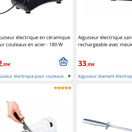
guiseur électrique en céramique
Aiguiseur électrique sans
ur couteaux en acier - 180 W
rechargeable avec meul
senstein & Söhne
diamant Rosenstein & 
2
33
,95€
,95€
uiseur électrique pour couteaux ..
Aiguiseur diamant électriq
rechar..