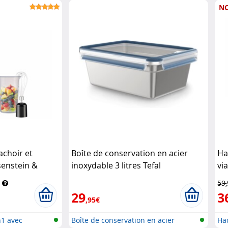
N
achoir et
Boîte de conservation en acier
Ha
senstein &
inoxydable 3 litres Tefal
vi
59
29
3
,95€
1 avec
Boîte de conservation en acier
Hac