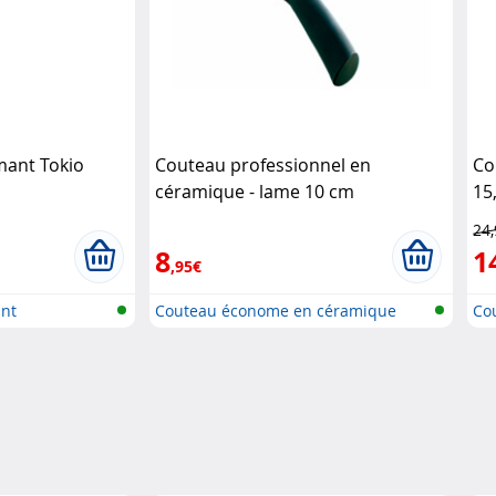
amant Tokio
Couteau professionnel en
Co
céramique - lame 10 cm
15
Rosenstein & Söhne
24
8
1
,95€
ant
Couteau économe en céramique
Co