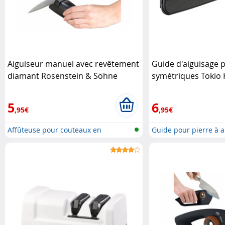
Aiguiseur manuel avec revêtement
Guide d'aiguisage 
diamant Rosenstein & Söhne
symétriques Tokio
5
6
,95€
,95€
Affûteuse pour couteaux en
Guide pour pierre à a
céramiqu..