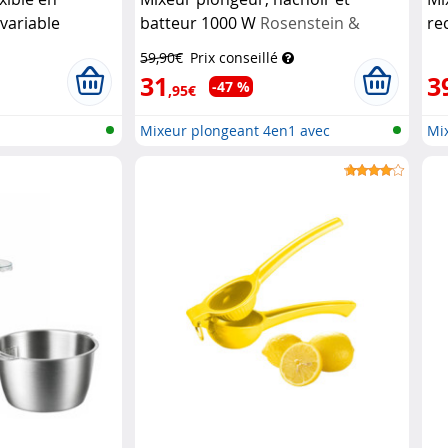
 variable
batteur 1000 W
Rosenstein &
re
e
Söhne
Sö
59,90€
Prix conseillé
31
3
-47 %
,95€
Mixeur plongeant 4en1 avec
Mix
accessoi...