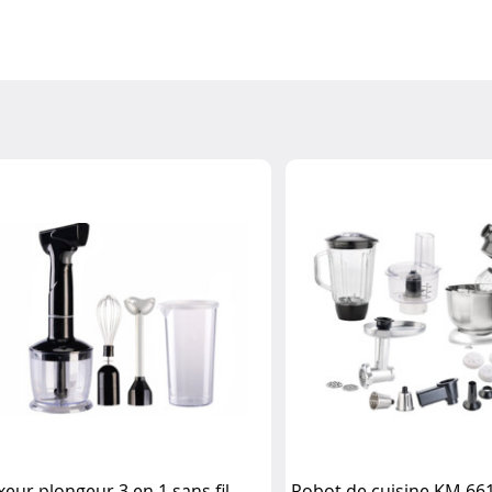
xeur plongeur 3 en 1 sans fil
Robot de cuisine KM-66