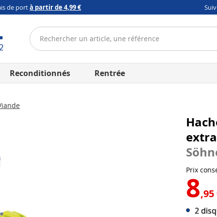
ais de port
à partir de 4,99 €
Sui
Reconditionnés
Rentrée
iande
Hach
extra
Söhn
Prix conse
8
,95
2 disq