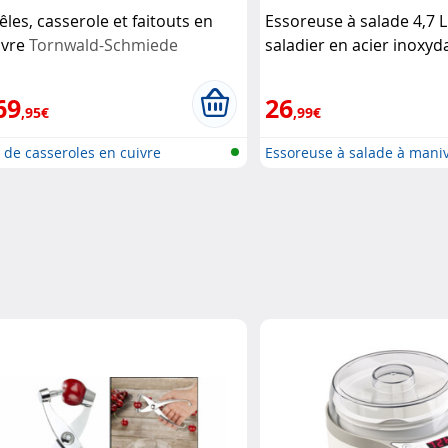
êles, casserole et faitouts en
Essoreuse à salade 4,7 L
ivre
Tornwald-Schmiede
saladier en acier inoxyd
Rosenstein & Söhne
69
26
,95€
,99€
 de casseroles en cuivre
Essoreuse à salade à maniv