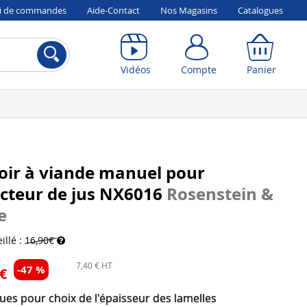
vi de commandes
Aide-Contact
Nos Magasins
Catalogues
Compte
Panier
Vidéos
Compte
Panier
oir à viande manuel pour
cteur de jus NX6016
Rosenstein &
e
illé :
16,90€
7,40 € HT
-47 %
 €
ues pour choix de l'épaisseur des lamelles