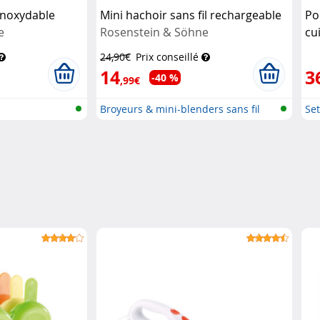
 inoxydable
Mini hachoir sans fil rechargeable
Po
e
Rosenstein & Söhne
cu
24,90€
Prix conseillé
14
3
-40 %
,99€
Broyeurs & mini-blenders sans fil
Set