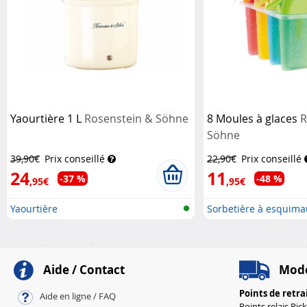
Yaourtière 1 L
Rosenstein & Söhne
8 Moules à glaces
R
Söhne
39,90€
Prix conseillé
22,90€
Prix conseillé
24
11
-37 %
-48 %
,95€
,95€
Yaourtière
Sorbetière à esquima
Aide / Contact
Mode
Points de retra
Aide en ligne / FAQ
Points relais Pic