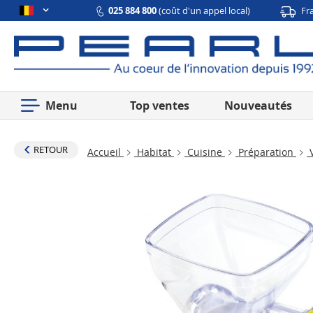
025 884 800
(coût d'un appel local)
Fr
Menu
Top ventes
Nouveautés
RETOUR
Accueil
Habitat
Cuisine
Préparation
V