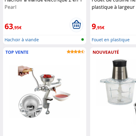
Pearl
plastique à largeur
Rosenstein & Söhn
63
9
,95€
,95€
Hachoir à viande
Fouet en plastique
TOP VENTE
NOUVEAUTÉ