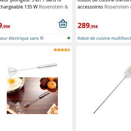
chargeable 135 W
Rosenstein &
accessoires
Rosenstein
hne
9
289
,99€
,95€
eur électrique sans fil
Robot de cuisine multifonc