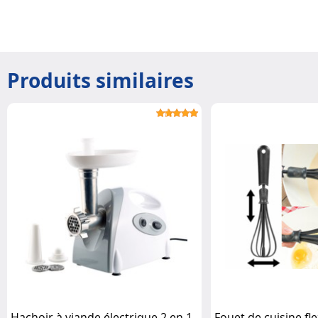
Produits similaires
Hachoir à viande électrique 2 en 1
Fouet de cuisine fle