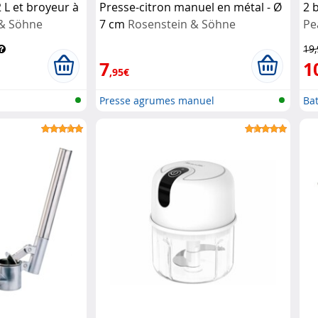
 L et broyeur à
Presse-citron manuel en métal - Ø
2 
 & Söhne
7 cm
Rosenstein & Söhne
Pe
19
7
1
,95€
Presse agrumes manuel
Ba