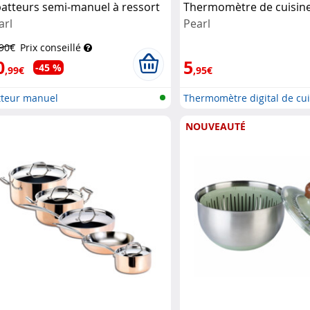
batteurs semi-manuel à ressort
Thermomètre de cuisine 
arl
Pearl
,90€
Prix conseillé
0
5
-45 %
,99€
,95€
tteur manuel
Thermomètre digital de cu
pour...
NOUVEAUTÉ