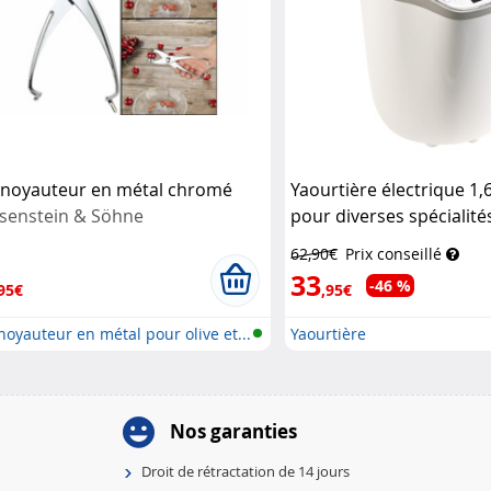
noyauteur en métal chromé
Yaourtière électrique 1,6 
senstein & Söhne
pour diverses spécialité
Rosenstein & Söhne
62,90€
Prix conseillé
33
-46 %
95€
,95€
oyauteur en métal pour olive et...
Yaourtière
Nos garanties
Droit de rétractation de 14 jours