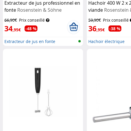
Extracteur de jus professionnel en
Hachoir 400 W 2 x 2
fonte
Rosenstein & Söhne
viande
Rosenstein
66,90€
Prix conseillé
59,90€
Prix conseillé
34
36
-48 %
-38 %
,95€
,95€
Extracteur de jus en fonte
Hachoir électrique