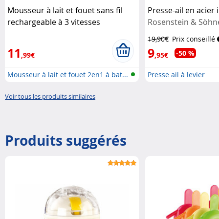
Mousseur à lait et fouet sans fil
Presse-ail en acier
rechargeable à 3 vitesses
Rosenstein & Söhn
Rosenstein & Söhne
19,90€
Prix conseillé
11
9
-50 %
,99€
,95€
Mousseur à lait et fouet 2en1 à bat...
Presse ail à levier
Voir tous les produits similaires
Produits suggérés