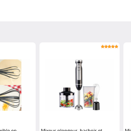
xible en
Mixeur plongeur, hachoir et
Mi