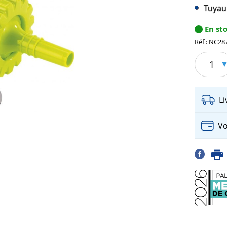
Tuyau
En st
Réf : NC28
1
L
Vo