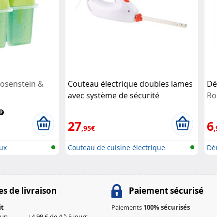
osenstein &
Couteau électrique doubles lames
Dé
avec système de sécurité
Ro
Rosenstein & Söhne
27
6
,95€
,
ux
Couteau de cuisine électrique
Dén
s de livraison
Paiement sécurisé
it
Paiements
100% sécurisés
kup
: 4,99 € de 4 à 5 jours