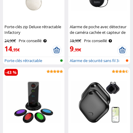
Porte-clés zip Deluxe rétractable
Alarme de poche avec détecteur
Infactory
de caméra cachée et capteur de
vibrations Semptec
24,90€
Prix conseillé
19,90€
Prix conseillé
14
9
,95€
,99€
Porte-clés rétractable
Alarme de sécurité sans fil 3-
en-1 ..
-43 %