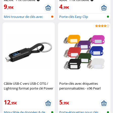
9
4
,95€
,99€
Mini trouveur de clés avec
Porte-clés Easy Clip
applicat..
Câble USB-C vers USB-C OTG /
Porte-clés avec étiquettes
Lightning format porte clé Power
personnalisables - x96 Pearl
Delivery 100 W Callstel
12
5
,95€
,95€
Mini-câble de données & de
Porte-étiquettes pour clés