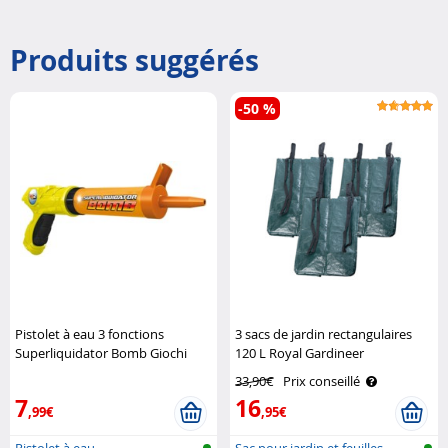
Produits suggérés
-50 %
Pistolet à eau 3 fonctions
3 sacs de jardin rectangulaires
Superliquidator Bomb Giochi
120 L Royal Gardineer
Preziosi
33,90€
Prix conseillé
7
16
,99€
,95€
Pistolet à eau
Sac pour jardin et feuilles