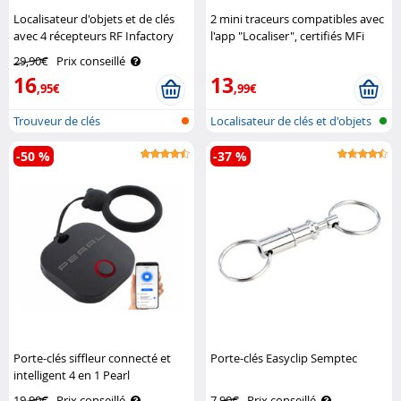
Localisateur d'objets et de clés
2 mini traceurs compatibles avec
avec 4 récepteurs RF Infactory
l'app "Localiser", certifiés MFi
Callstel
29,90€
Prix conseillé
16
13
,95€
,99€
Trouveur de clés
Localisateur de clés et d'objets
ce..
-50 %
-37 %
Porte-clés siffleur connecté et
Porte-clés Easyclip Semptec
intelligent 4 en 1 Pearl
19,90€
Prix conseillé
7,90€
Prix conseillé