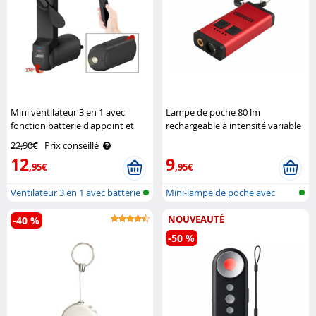
Mini ventilateur 3 en 1 avec
Lampe de poche 80 lm
fonction batterie d'appoint et
rechargeable à intensité variable
lampe de poche Pearl
avec pointeur laser KryoLights
22,90€
Prix conseillé
12
9
,95€
,95€
Ventilateur 3 en 1 avec batterie
Mini-lampe de poche avec
et..
pointeur l..
NOUVEAUTÉ
-40 %
-50 %