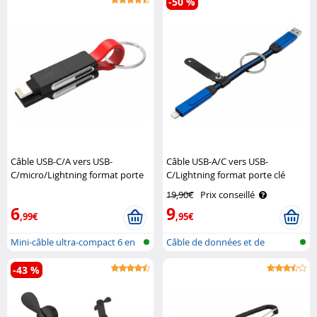
-50 %
Câble USB-C/A vers USB-
Câble USB-A/C vers USB-
C/micro/Lightning format porte
C/Lightning format porte clé
clé Power Delivery 50 W Callstel
Power Delivery 100 W Callstel
19,90€
Prix conseillé
6
9
,99€
,95€
Mini-câble ultra-compact 6 en
Câble de données et de
1 USB..
recharge rap..
-43 %