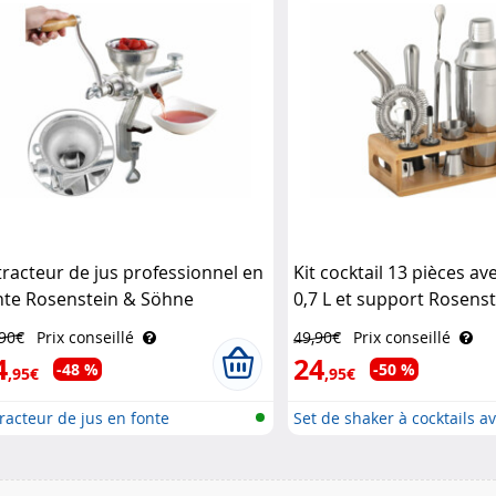
tracteur de jus professionnel en
Kit cocktail 13 pièces av
nte Rosenstein & Söhne
0,7 L et support Rosens
Söhne
,90€
Prix conseillé
49,90€
Prix conseillé
4
24
-48 %
-50 %
,95€
,95€
racteur de jus en fonte
Set de shaker à cocktails a