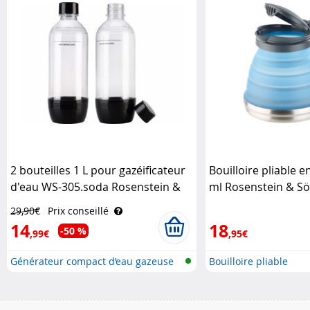
2 bouteilles 1 L pour gazéificateur
Bouilloire pliable en
d'eau WS-305.soda Rosenstein &
ml Rosenstein & S
Söhne
29,90€
Prix conseillé
14
18
-50 %
,99€
,95€
Générateur compact d’eau gazeuse
Bouilloire pliable
po..