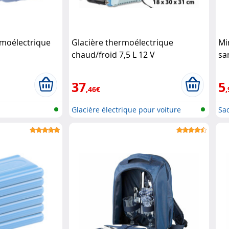
rmoélectrique
Glacière thermoélectrique
Mi
chaud/froid 7,5 L 12 V
sa
(reconditionnée) Lescars
37
5
,46€
,
Glacière électrique pour voiture
Sa