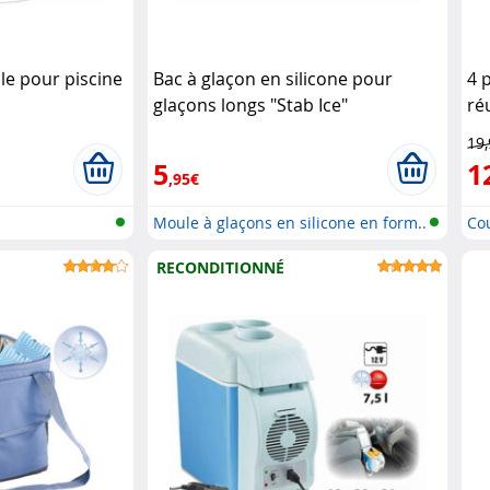
ble pour piscine
Bac à glaçon en silicone pour
4 
glaçons longs "Stab Ice"
ré
Rosenstein & Söhne
19
5
1
,95€
Moule à glaçons en silicone en form..
Cou
RECONDITIONNÉ