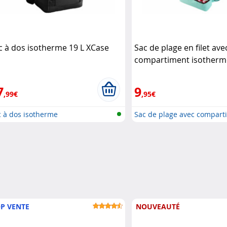
c à dos isotherme 19 L XCase
Sac de plage en filet ave
compartiment isotherm
7
9
,99€
,95€
c à dos isotherme
Sac de plage avec compart
fraî..
P VENTE
NOUVEAUTÉ