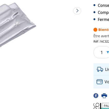
Conse
Compa
Ferme
Bient
Être avert
Réf : NC32
1
L
Vo