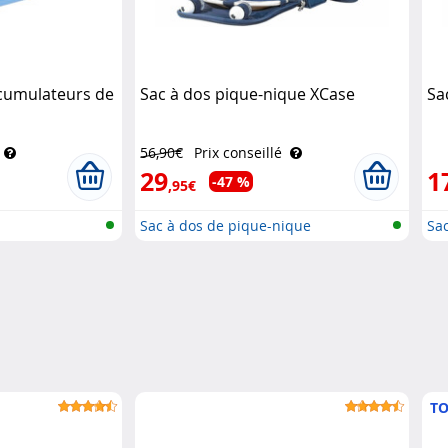
ccumulateurs de
Sac à dos pique-nique XCase
Sa
56,90€
Prix conseillé
29
1
-47 %
,95€
Sac à dos de pique-nique
Sa
TO