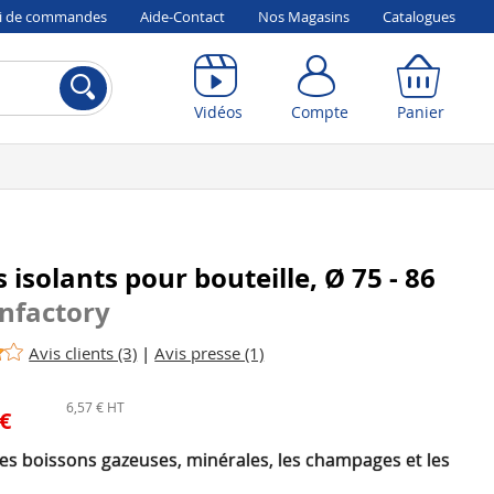
vi de commandes
Aide-Contact
Nos Magasins
Catalogues
Compte
Panier
Vidéos
Compte
Panier
s isolants pour bouteille, Ø 75 - 86
Infactory
Avis clients (3)
|
Avis presse (1)
6,57 € HT
 €
les boissons gazeuses, minérales, les champages et les