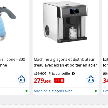
 silicone - 800
Machine à glaçons et distributeur
Ex
öhne
d'eau avec écran et boîtier en acier
fo
inoxydable EWS-2350 Rosenstein
499,90€
Prix conseillé
66
& Söhne
279
3
-44 %
,95€
Machine à glaçons avec
Ext
distributeur..