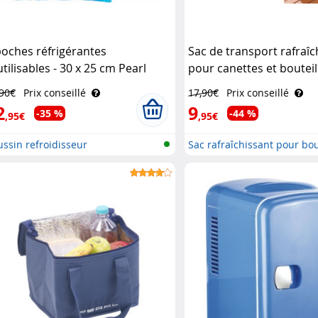
poches réfrigérantes
Sac de transport rafraîc
utilisables - 30 x 25 cm Pearl
pour canettes et bouteil
,90€
Prix conseillé
17,90€
Prix conseillé
2
9
-35 %
-44 %
,95€
,95€
ssin refroidisseur
Sac rafraîchissant pour bou