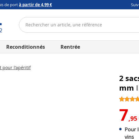
ais de port
à partir de 4,99 €
Sui
Reconditionnés
Rentrée
 pour l'apéritif
2 sac
mm
7
,95
Pour 
vins