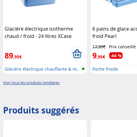
Glacière électrique isotherme
6 pains de glace a
chaud / froid - 24 litres XCase
froid Pearl
17,90€
Prix conseillé
89
9
-44 %
,95€
,95€
Glacière électrique chauffante & re..
Poche froide
Voir tous les produits similaires
Produits suggérés