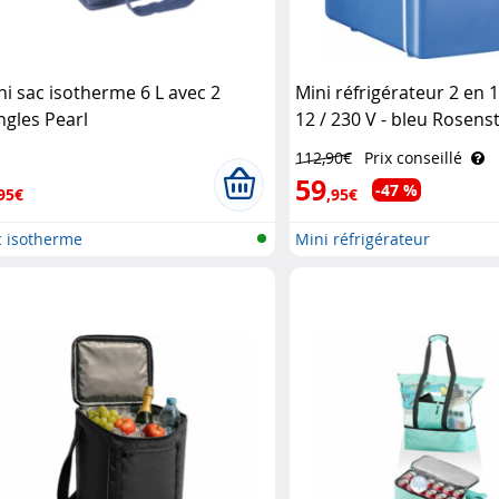
ni sac isotherme 6 L avec 2
Mini réfrigérateur 2 en 1
ngles Pearl
12 / 230 V - bleu Rosens
Söhne
112,90€
Prix conseillé
59
-47 %
95€
,95€
c isotherme
Mini réfrigérateur