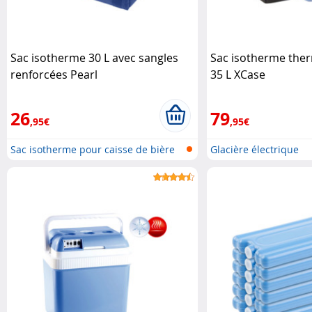
Sac isotherme 30 L avec sangles
Sac isotherme the
renforcées Pearl
35 L XCase
26
79
,95€
,95€
Sac isotherme pour caisse de bière
Glacière électrique