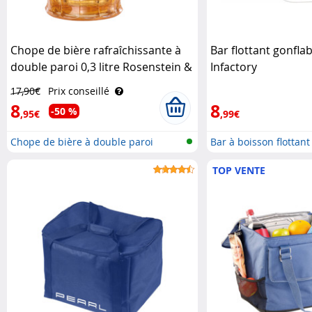
Chope de bière rafraîchissante à
Bar flottant gonfla
double paroi 0,3 litre Rosenstein &
Infactory
Söhne
17,90€
Prix conseillé
8
8
-50 %
,95€
,99€
Chope de bière à double paroi
Bar à boisson flottant
TOP VENTE