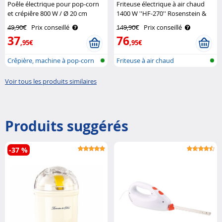
Poêle électrique pour pop-corn
Friteuse électrique à air chaud
et crépiêre 800 W / Ø 20 cm
1400 W ''HF-270'' Rosenstein &
Rosenstein & Söhne
Söhne
49,90€
Prix conseillé
149,90€
Prix conseillé
37
76
,95€
,95€
Crêpière, machine à pop-corn
Friteuse à air chaud
et poê..
Voir tous les produits similaires
Produits suggérés
-37 %