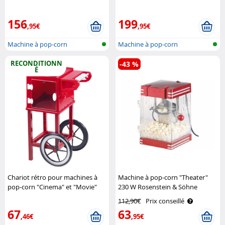
156
199
,95€
,95€
Machine à pop-corn
Machine à pop-corn
RECONDITIONN
-43 %
É
Chariot rétro pour machines à
Machine à pop-corn "Theater"
pop-corn "Cinema" et "Movie"
230 W Rosenstein & Söhne
(Reconditionné) Rosenstein &
112,90€
Prix conseillé
Söhne
67
63
,46€
,95€