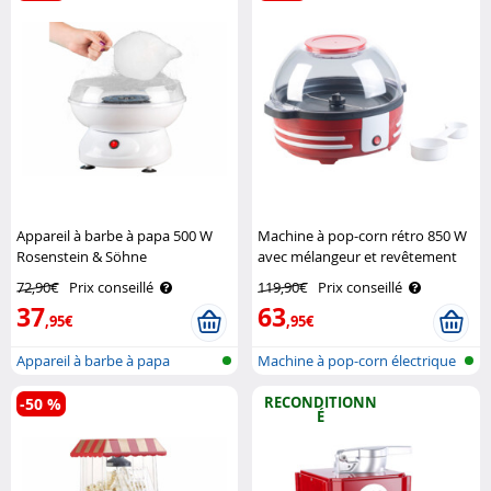
Appareil à barbe à papa 500 W
Machine à pop-corn rétro 850 W
Rosenstein & Söhne
avec mélangeur et revêtement
antiadhésif Rosenstein & Söhne
72,90€
Prix conseillé
119,90€
Prix conseillé
37
63
,95€
,95€
Appareil à barbe à papa
Machine à pop-corn électrique
avec ..
RECONDITIONN
-50 %
É