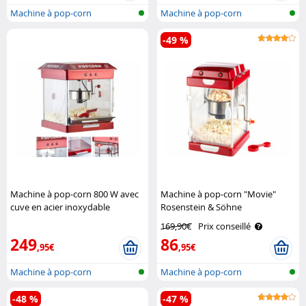
Machine à pop-corn
Machine à pop-corn
-49 %
Machine à pop-corn 800 W avec
Machine à pop-corn "Movie"
cuve en acier inoxydable
Rosenstein & Söhne
Rosenstein & Söhne
169,90€
Prix conseillé
249
86
,95€
,95€
Machine à pop-corn
Machine à pop-corn
-48 %
-47 %