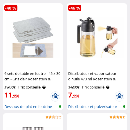
double ..
-40 %
-46 %
6 sets de table en feutre - 45 x 30
Distributeur et vaporisateur
cm - Gris clair Rosenstein &
d'huile 470 ml Rosenstein &
Söhne
Söhne
19,90€
Prix conseillé
14,90€
Prix conseillé
11
7
,95€
,99€
Dessous-de-plat en feutrine
Distributeur et pulvérisateur
d’hui..