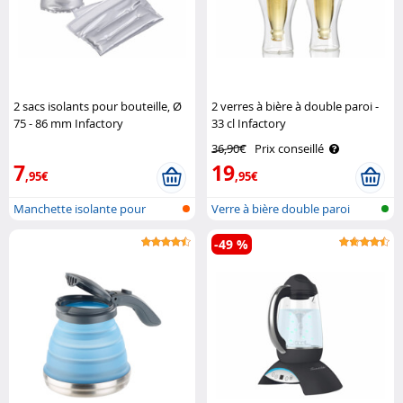
2 sacs isolants pour bouteille, Ø
2 verres à bière à double paroi -
75 - 86 mm Infactory
33 cl Infactory
36,90€
Prix conseillé
7
19
,95€
,95€
Manchette isolante pour
Verre à bière double paroi
bouteille
-49 %