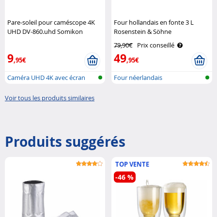
Pare-soleil pour caméscope 4K
Four hollandais en fonte 3 L
UHD DV-860.uhd Somikon
Rosenstein & Söhne
79,90€
Prix conseillé
9
49
,95€
,95€
Caméra UHD 4K avec écran
Four néerlandais
tactile
Voir tous les produits similaires
Produits suggérés
TOP VENTE
-46 %