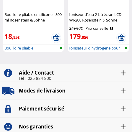
Bouilloire pliable en silicone - 800
Ioniseur d'eau 2 L à écran LCD
ml Rosenstein & Söhne
WI-200 Rosenstein & Söhne
349,90€
Prix conseillé
18
179
,95€
,95€
Bouilloire pliable
Ionisateur d'hydrogène pour
l'eau p..
Aide / Contact
Tél : 025 884 800
Modes de livraison
Paiement sécurisé
Nos garanties