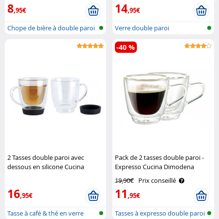
8
14
,95€
,95€
Chope de bière à double paroi
Verre double paroi
-40 %
2 Tasses double paroi avec
Pack de 2 tasses double paroi -
dessous en silicone Cucina
Expresso Cucina Dimodena
Dimodena
19,90€
Prix conseillé
16
11
,95€
,95€
Tasse à café & thé en verre
Tasses à expresso double paroi