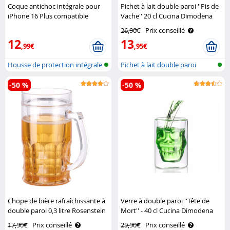
Coque antichoc intégrale pour
Pichet à lait double paroi ''Pis de
iPhone 16 Plus compatible
Vache'' 20 cl Cucina Dimodena
MagSafe XCase
26,90€
Prix conseillé
12
13
,99€
,95€
Housse de protection intégrale
Pichet à lait double paroi
360°..
-50 %
-50 %
Chope de bière rafraîchissante à
Verre à double paroi ''Tête de
double paroi 0,3 litre Rosenstein
Mort'' - 40 cl Cucina Dimodena
& Söhne
17,90€
Prix conseillé
29,90€
Prix conseillé