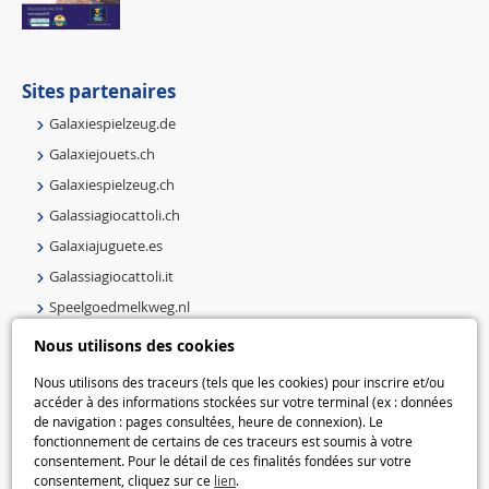
Sites partenaires
Galaxiespielzeug.de
Galaxiejouets.ch
Galaxiespielzeug.ch
Galassiagiocattoli.ch
Galaxiajuguete.es
Galassiagiocattoli.it
Speelgoedmelkweg.nl
Galaxiejouets.be
Nous utilisons des cookies
Galaxiespielzeug.be
Nous utilisons des traceurs (tels que les cookies) pour inscrire et/ou
Speelgoedmelkweg.be
accéder à des informations stockées sur votre terminal (ex : données
de navigation : pages consultées, heure de connexion). Le
Macway.com
fonctionnement de certains de ces traceurs est soumis à votre
consentement. Pour le détail de ces finalités fondées sur votre
consentement, cliquez sur ce
lien
.