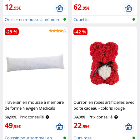
12
62
,95€
,95€
Oreiller en mousse à mémoire
Couette
de for..
-29 %
-42 %
Traversin en mousse à mémoire
Ourson en roses artificielles avec
de forme Newgen Medicals
boîte cadeau - coloris rouge
Infactory
69,90€
Prix conseillé
39,90€
Prix conseillé
49
22
,95€
,95€
Coussin pour sommeil en
Ours rose