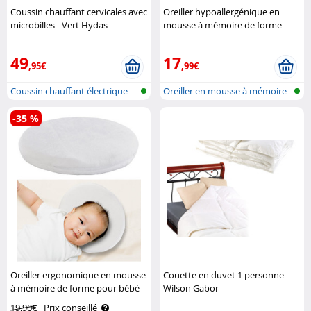
Coussin chauffant cervicales avec
Oreiller hypoallergénique en
microbilles - Vert Hydas
mousse à mémoire de forme
pour enfant Newgen Medicals
49
17
,95€
,99€
Coussin chauffant électrique
Oreiller en mousse à mémoire
épaule
de for..
-35 %
Oreiller ergonomique en mousse
Couette en duvet 1 personne
à mémoire de forme pour bébé
Wilson Gabor
Newgen Medicals
19,90€
Prix conseillé