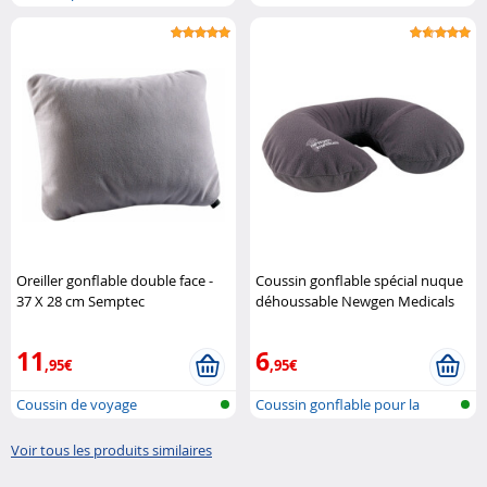
position la..
Oreiller gonflable double face -
Coussin gonflable spécial nuque
37 X 28 cm Semptec
déhoussable Newgen Medicals
11
6
,95€
,95€
Coussin de voyage
Coussin gonflable pour la
nuque ave..
Voir tous les produits similaires