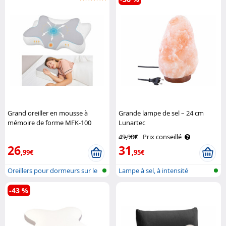
Grand oreiller en mousse à
Grande lampe de sel – 24 cm
mémoire de forme MFK-100
Lunartec
Newgen Medicals
49,90€
Prix conseillé
26
31
,99€
,95€
Oreillers pour dormeurs sur le
Lampe à sel, à intensité
vent..
variable, ..
-43 %