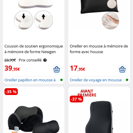
Coussin de soutien ergonomique
Oreiller en mousse à mémoire de
à mémoire de forme Newgen
forme avec housse
Medicals
thermorégulatrice Newgen
69,90€
Prix conseillé
Medicals
39
17
,95€
,95€
Oreiller papillon en mousse à
Oreiller de voyage en mousse
mémoi..
à mémo..
AVANT
-35 %
PREMIÈRE
-37 %