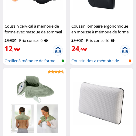
Coussin cervical à mémoire de
Coussin lombaire ergonomique
forme avec masque de sommeil
en mousse à mémoire de forme
et bouchons d’oreille Newgen
Infactory
19,90€
Prix conseillé
39,90€
Prix conseillé
Medicals
12
24
,99€
,99€
Oreiller à mémoire de forme
Coussin dos à mémoire de
forme