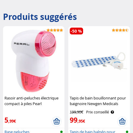
Produits suggérés
-50 %
Rasoir anti-peluches électrique
Tapis de bain bouillonnant pour
compact à piles Pearl
baignoire Newgen Medicals
199,90€
Prix conseillé
5
99
,99€
,95€
Rase peluches
Tapis de bain balnéo pour