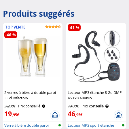
Produits suggérés
TOP VENTE
-41 %
-46 %
2 verres à bière à double paroi -
Lecteur MP3 étanche 8 Go DMP-
33 cl Infactory
450.x8 Auvisio
36,90€
Prix conseillé
79,90€
Prix conseillé
19
46
,95€
,95€
Verre à bière double paroi
Lecteur MP3 sport étanche