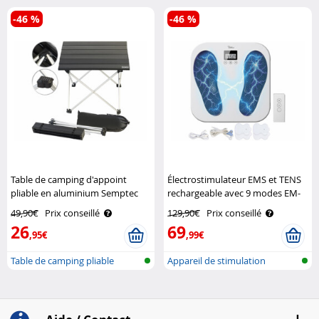
-46 %
-46 %
Table de camping d'appoint
Électrostimulateur EMS et TENS
pliable en aluminium Semptec
rechargeable avec 9 modes EM-
285 Newgen Medicals
49,90€
Prix conseillé
129,90€
Prix conseillé
26
69
,95€
,99€
Table de camping pliable
Appareil de stimulation
EMS/TENS po..