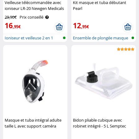
Veilleuse télécommandée avec
Kit masque et tuba débutant
ioniseur LR-20 Newgen Medicals
Pearl
29,90€
Prix conseillé
16
12
,95€
,95€
Ioniseur et veilleuse 2 en 1
Ensemble de plongée masque
& tuba
Masque et tuba intégral adulte
Bidon pliable cubique avec
taille L avec support caméra
robinet intégré - 5 L Semptec
étanche snorkeling Speeron