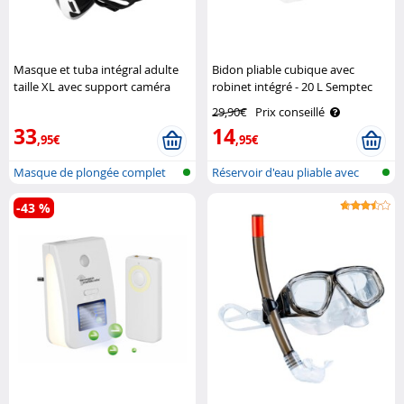
Masque et tuba intégral adulte
Bidon pliable cubique avec
taille XL avec support caméra
robinet intégré - 20 L Semptec
étanche snorkeling Speeron
29,90€
Prix conseillé
33
14
,95€
,95€
Masque de plongée complet
Réservoir d'eau pliable avec
avec tuba..
robine..
-43 %