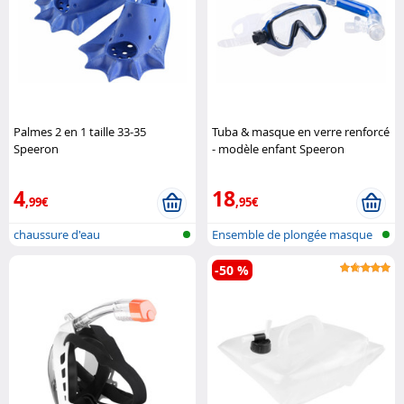
Palmes 2 en 1 taille 33-35
Tuba & masque en verre renforcé
Speeron
- modèle enfant Speeron
4
18
,99€
,95€
chaussure d'eau
Ensemble de plongée masque
& tuba
-50 %