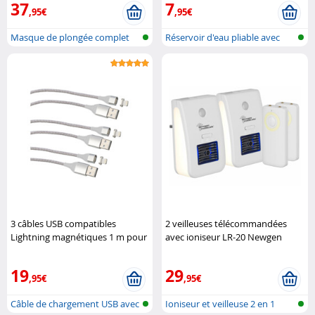
37
7
,95€
,95€
Masque de plongée complet
Réservoir d'eau pliable avec
avec tuba..
robine..
3 câbles USB compatibles
2 veilleuses télécommandées
Lightning magnétiques 1 m pour
avec ioniseur LR-20 Newgen
chargement et transfert Callstel
Medicals
19
29
,95€
,95€
Câble de chargement USB avec
Ioniseur et veilleuse 2 en 1