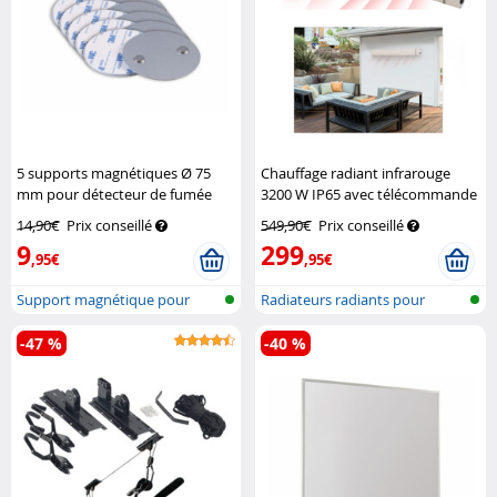
5 supports magnétiques Ø 75
Chauffage radiant infrarouge
mm pour détecteur de fumée
3200 W IP65 avec télécommande
VisorTech
RA-332.w
Semptec
14,90€
Prix conseillé
549,90€
Prix conseillé
9
299
,95€
,95€
Support magnétique pour
Radiateurs radiants pour
détecteur d...
l'extérieu...
-47 %
-40 %