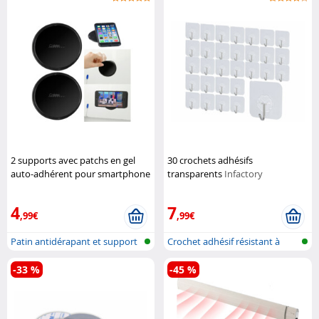
2 supports avec patchs en gel
30 crochets adhésifs
auto-adhérent pour smartphone
transparents
Infactory
Callstel
4
7
,99€
,99€
Patin antidérapant et support
Crochet adhésif résistant à
mural
l'eau
-33 %
-45 %