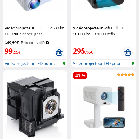
Vidéoprojecteur HD LED 4500 lm
Vidéoprojecteur wifi Full HD
LB-9700
SceneLights
18.000 lm LB-1000.ntflx
(Reconditionné)
SceneLights
149,90€
Prix conseillé
99
295
,95€
,96€
Vidéoprojecteur LED pour la
Vidéoprojecteur LED pour
maison...
réseau loc...
-41 %