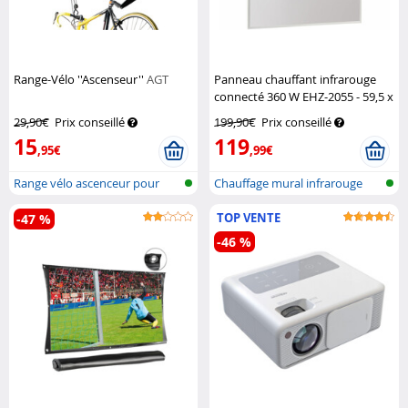
Range-Vélo ''Ascenseur''
AGT
Panneau chauffant infrarouge
connecté 360 W EHZ-2055 - 59,5 x
59,5 cm
Sichler Haushaltsgeräte
29,90€
Prix conseillé
199,90€
Prix conseillé
15
119
,95€
,99€
Range vélo ascenceur pour
Chauffage mural infrarouge
plafond
réseau s...
TOP VENTE
-47 %
-46 %