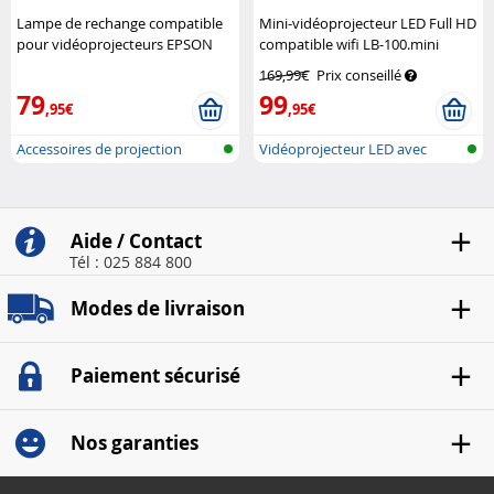
Lampe de rechange compatible
Mini-vidéoprojecteur LED Full HD
pour vidéoprojecteurs EPSON
compatible wifi LB-100.mini
CoreParts
SceneLights
169,99€
Prix conseillé
79
99
,95€
,95€
Accessoires de projection
Vidéoprojecteur LED avec
vidéo
réseau san...
Aide / Contact
Tél : 025 884 800
Modes de livraison
Paiement sécurisé
Nos garanties