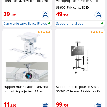
connectée avec vision nocturne
vidéoprojecteur
Dream Audio
IPC-515.wide
7Links
99,90€
Prix conseillé
39
49
,95€
,95€
Caméra de surveillance IP avec
Support mural pour
batt...
vidéoprojecteur
Support mur / plafond universel
Support mobile pour téléviseur
pour vidéoprojecteur 15 cm
32-70" VESA avec 2 tablettes AV
Dream Audio
General Office
11
99
,95€
,95€