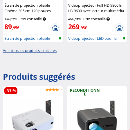
Écran de projection pliable
Vidéoprojecteur Full HD 9800 lm
Cinéma 305 cm 120 pouces
LB-9600 avec lecteur multimédia
format 16:9
SceneLights
SceneLights
169,90€
Prix conseillé
499,90€
Prix conseillé
89
269
,95€
,95€
Ecran de projection pliable
Vidéoprojecteur LED pour la
maison...
Voir tous les produits similaires
Produits suggérés
RECONDITIONN
-33 %
É