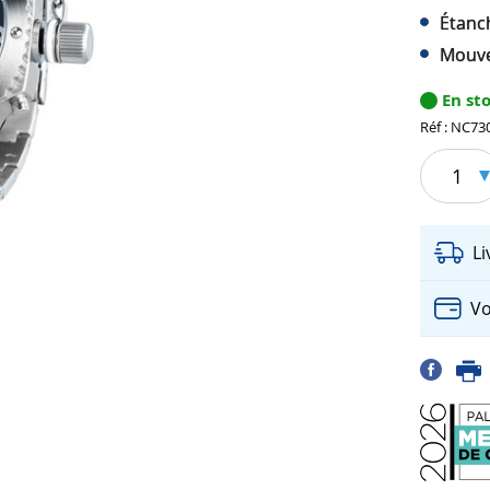
Étanc
Mouve
En st
Réf : NC73
1
L
Vo