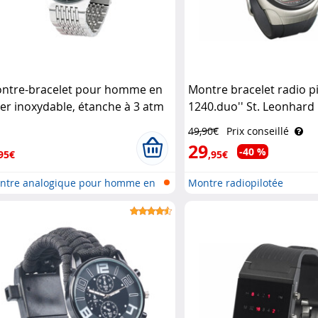
ntre-bracelet pour homme en
Montre bracelet radio pi
ier inoxydable, étanche à 3 atm
1240.duo'' St. Leonhard
. Leonhard
49,90€
Prix conseillé
29
-40 %
95€
,95€
ntre analogique pour homme en
Montre radiopilotée
..