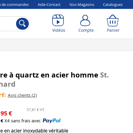
vi de commandes
Aide-Contact
Nos Magasins
Catalogues
Compte
Panier
Vidéos
Compte
Panier
re à quartz en acier homme
St.
hard
Avis clients (2)
57,81 € HT
,95 €
 €
X4 sans frais avec
 en acier inoxydable véritable