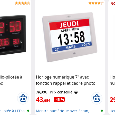
N
io-pilotée à
Horloge numérique 7" avec
Ho
ec
fonction rappel et cadre photo
nu
Infactory
Lu
79,90€
Prix conseillé
43
2
-45 %
,95€
ilotée à LED a..
Montre numérique avec écran,
Ho