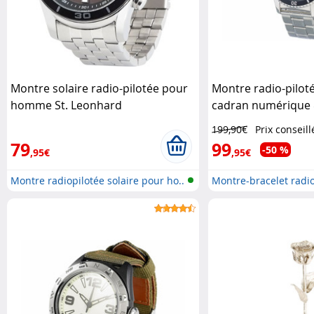
Montre solaire radio-pilotée pour
Montre radio-piloté
homme St. Leonhard
cadran numérique 
pour homme St. L
199,90€
Prix conseill
79
99
-50 %
,95€
,95€
Montre radiopilotée solaire pour ho..
Montre-bracelet radio