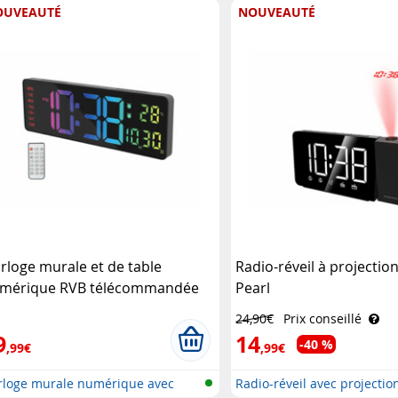
OUVEAUTÉ
NOUVEAUTÉ
rloge murale et de table
Radio-réveil à projecti
mérique RVB télécommandée
Pearl
nartec
24,90€
Prix conseillé
9
14
-40 %
,99€
,99€
rloge murale numérique avec
Radio-réveil avec projection