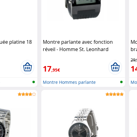
uée platine 18
Montre parlante avec fonction
Mo
d
réveil - Homme St. Leonhard
br
29
17
1
,95€
e
Montre Hommes parlante
Mon
..