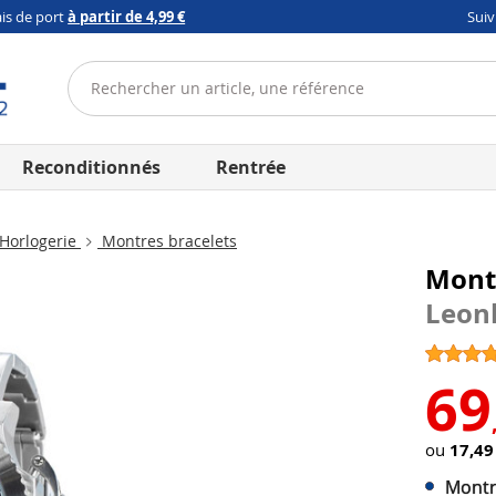
ais de port
à partir de 4,99 €
Sui
Reconditionnés
Rentrée
Horlogerie
Montres bracelets
Mont
Leon
69
ou
17,49
Montre