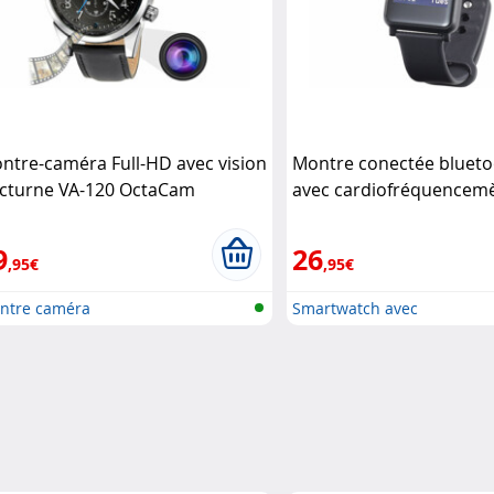
ntre-caméra Full-HD avec vision
Montre conectée blueto
cturne VA-120 OctaCam
avec cardiofréquencem
200.hr Simvalley Mobile
9
26
,95€
,95€
ntre caméra
Smartwatch avec
cardiofréquencemètr..