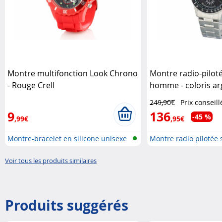
Montre multifonction Look Chrono
Montre radio-piloté
- Rouge Crell
homme - coloris ar
Leonhard
249,90€
Prix conseill
9
136
-45 %
,99€
,95€
Montre-bracelet en silicone unisexe
Montre radio pilotée s
Voir tous les produits similaires
Produits suggérés