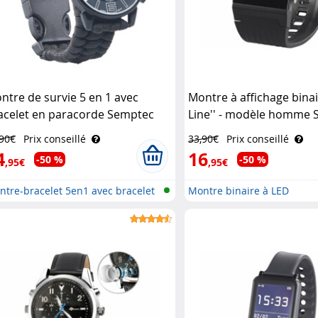
ntre de survie 5 en 1 avec
Montre à affichage binai
acelet en paracorde Semptec
Line'' - modèle homme S
Leonhard
,90€
Prix conseillé
33,90€
Prix conseillé
4
16
-50 %
-50 %
,95€
,95€
tre-bracelet 5en1 avec bracelet
Montre binaire à LED