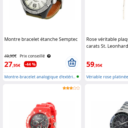
Montre bracelet étanche Semptec
Rose véritable plaq
carats St. Leonhar
49,90€
Prix conseillé
27
59
-44 %
,95€
,95€
Montre-bracelet analogique d'extéri..
Vériable rose platiné