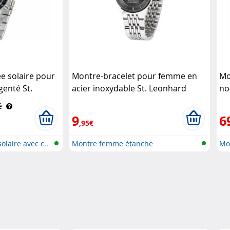
e solaire pour
Montre-bracelet pour femme en
Mo
genté St.
acier inoxydable St. Leonhard
no
é
9
6
,95€
olaire avec c..
Montre femme étanche
Mo