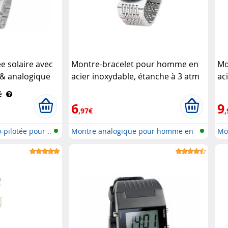
e solaire avec
Montre-bracelet pour homme en
Mo
& analogique
acier inoxydable, étanche à 3 atm
ac
eonhard
(Reconditionné) St. Leonhard
St
é
6
9
,97€
,
-pilotée pour ..
Montre analogique pour homme en
Mo
aci..
aci