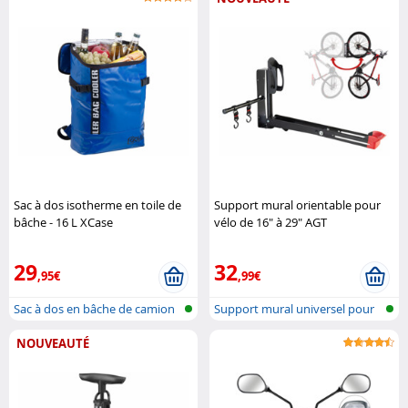
Sac à dos isotherme en toile de
Support mural orientable pour
bâche - 16 L XCase
vélo de 16" à 29" AGT
29
32
,95€
,99€
Sac à dos en bâche de camion
Support mural universel pour
avec d..
vélo, ..
NOUVEAUTÉ