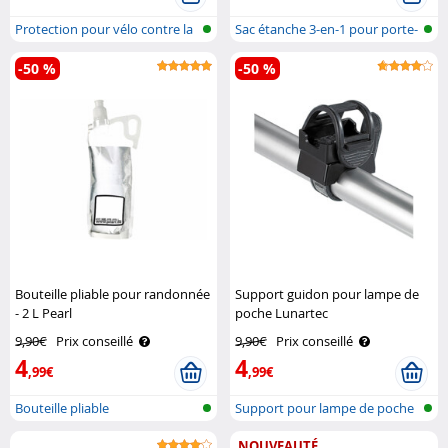
Protection pour vélo contre la
Sac étanche 3-en-1 pour porte-
plui..
bagag..
-50 %
-50 %
Bouteille pliable pour randonnée
Support guidon pour lampe de
- 2 L Pearl
poche Lunartec
9,90€
Prix conseillé
9,90€
Prix conseillé
4
4
,99€
,99€
Bouteille pliable
Support pour lampe de poche
NOUVEAUTÉ