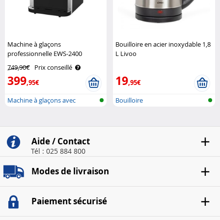
Machine à glaçons
Bouilloire en acier inoxydable 1,8
professionnelle EWS-2400
L Livoo
Rosenstein & Söhne
749,90€
Prix conseillé
399
19
,95€
,95€
Machine à glaçons avec
Bouilloire
broyeur à gl..
Aide / Contact
Tél : 025 884 800
Modes de livraison
Paiement sécurisé