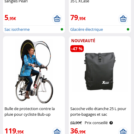
sangles Pearl
35 L XCase
5
79
,95€
,95€
Sac isotherme
Glacière électrique
NOUVEAUTÉ
-47 %
Bulle de protection contre la
Sacoche vélo étanche 25 L pour
pluie pour cycliste Bub-up
porte-bagages et sac
bandoulière XCase
69,90€
Prix conseillé
119
36
,95€
,99€