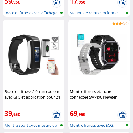
59
17
,95€
,95€
Bracelet fitness avec affichage
Station de remise en forme
de ..
pour por..
Bracelet fitness à écran couleur
Montre fitness étanche
avec GPS et application pour 24
connectée SW-490 Newgen
sports FBT-200.gps Newgen
Medicals
Medicals
39
69
,95€
,95€
Montre sport avec mesure de
Montre fitness avec ECG,
la fréq..
fréquence ..