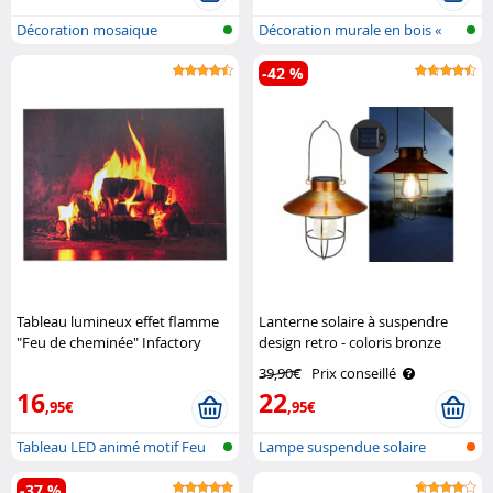
Décoration mosaique
Décoration murale en bois «
autocollante
Carte d..
-42 %
Tableau lumineux effet flamme
Lanterne solaire à suspendre
"Feu de cheminée" Infactory
design retro - coloris bronze
Lunartec
39,90€
Prix conseillé
16
22
,95€
,95€
Tableau LED animé motif Feu
Lampe suspendue solaire
de chem..
décorative ..
-37 %