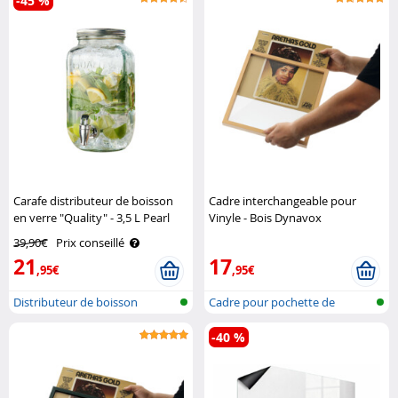
-45 %
Carafe distributeur de boisson
Cadre interchangeable pour
en verre "Quality" - 3,5 L Pearl
Vinyle - Bois Dynavox
39,90€
Prix conseillé
21
17
,95€
,95€
Distributeur de boisson
Cadre pour pochette de
disque vinyl
-40 %