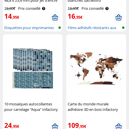
48,8 x 25,4 mm pour jet d'encre
blanches Sattleford
et laser Sattleford
19,60€
Prix conseillé
19,60€
Prix conseillé
14
16
,95€
,95€
Etiquettes pour imprimantes
Films adhésifs résistants aux
intem..
10 mosaïques autocollantes
Carte du monde murale
pour carrelage "Aqua" Infactory
adhésive 3D en bois Infactory
24
109
,95€
,95€