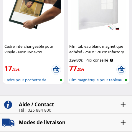
Cadre interchangeable pour
Film tableau blanc magnétique
Vinyle - Noir Dynavox
adhésif - 250 x 120 cm Infactory
129,90€
Prix conseillé
17
77
,95€
,95€
Cadre pour pochette de
Film magnétique pour tableau
disque vinyl
blanc
Aide / Contact
Tél : 025 884 800
Modes de livraison