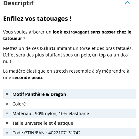
Descriptif
Enfilez vos tatouages !
Vous voulez arborer un
look extravagant sans passer chez le
tatoueur
?
Mettez un de ces
t-shirts
imitant un torse et des bras tatoués.
L’effet sera des plus bluffant sous un polo, un top ou un dos
nu !
La matière élastique en stretch ressemble à s’y méprendre à
une
seconde peau
.
Motif Panthère & Dragon
Coloré
Matériau : 90% nylon, 10% élasthane
Taille universelle et élastique
Code GTIN/EAN : 4022107131742