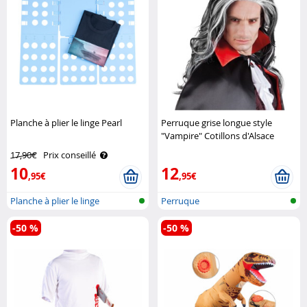
Planche à plier le linge Pearl
Perruque grise longue style
"Vampire" Cotillons d'Alsace
17,90€
Prix conseillé
10
12
,95€
,95€
Planche à plier le linge
Perruque
-50 %
-50 %