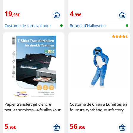
19
4
,95€
,99€
Costume de carnaval pour
Bonnet d'Halloween
femme
Papier transfert jet d'encre
Costume de Chien à Lunettes en
textiles sombres - 4 feuilles Your
fourrure synthétique Infactory
Design
5
56
,95€
,95€