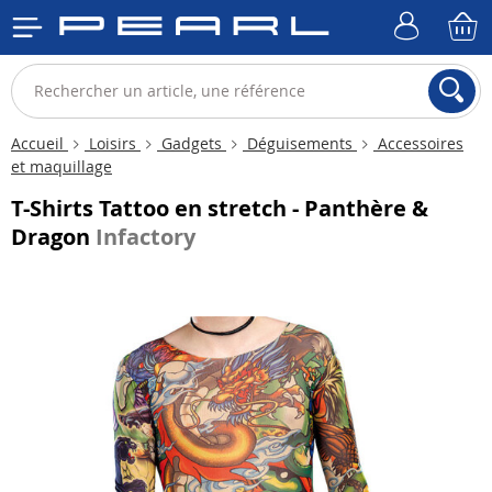
Accueil
Loisirs
Gadgets
Déguisements
Accessoires
et maquillage
T-Shirts Tattoo en stretch - Panthère &
Dragon
Infactory