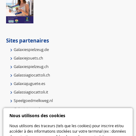
Sites partenaires
Galaxiespielzeug.de
Galaxiejouets.ch
Galaxiespielzeug.ch
Galassiagiocattoli.ch
Galaxiajuguete.es
Galassiagiocattoli.it
Speelgoedmelkweg.nl
Galaxiejouets.be
Nous utilisons des cookies
Galaxiespielzeug.be
Nous utilisons des traceurs (tels que les cookies) pour inscrire et/ou
Speelgoedmelkweg.be
accéder à des informations stockées sur votre terminal (ex : données
Macway.com