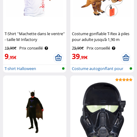
T-Shirt ''Machette dans le ventre''
Costume gonflable T-Rex à piles
- taille M Infactory
pour adulte jusqu’à 1,90 m
Playtastic
19,90€
Prix conseillé
79,90€
Prix conseillé
9
39
,95€
,99€
T-shirt Halloween
Costume autogonflant pour
adulte