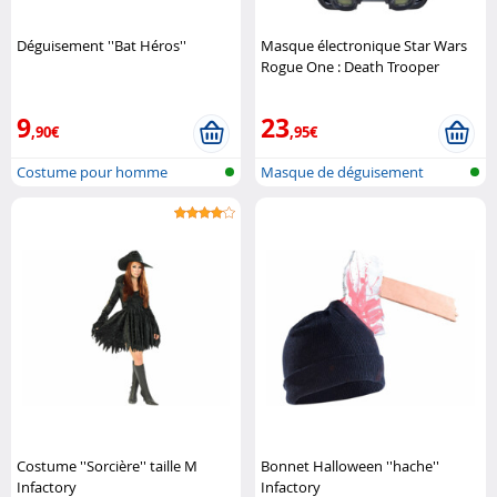
Déguisement ''Bat Héros''
Masque électronique Star Wars
Rogue One : Death Trooper
Impérial Star Wars
9
23
,90€
,95€
Costume pour homme
Masque de déguisement
Costume ''Sorcière'' taille M
Bonnet Halloween ''hache''
Infactory
Infactory