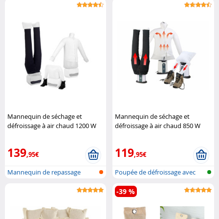
Mannequin de séchage et
Mannequin de séchage et
défroissage à air chaud 1200 W
défroissage à air chaud 850 W
Sichler Haushaltsgeräte
avec 2 supports Sichler
Haushaltsgeräte
139
119
,95€
,95€
Mannequin de repassage
Poupée de défroissage avec
numérique av..
module p..
-39 %