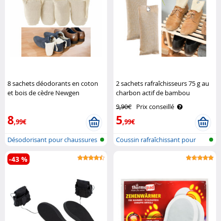
8 sachets déodorants en coton
2 sachets rafraîchisseurs 75 g au
et bois de cèdre Newgen
charbon actif de bambou
Medicals
Newgen Medicals
9,90€
Prix conseillé
8
5
,99€
,99€
Désodorisant pour chaussures
Coussin rafraîchissant pour
en boi..
chaussu..
-43 %