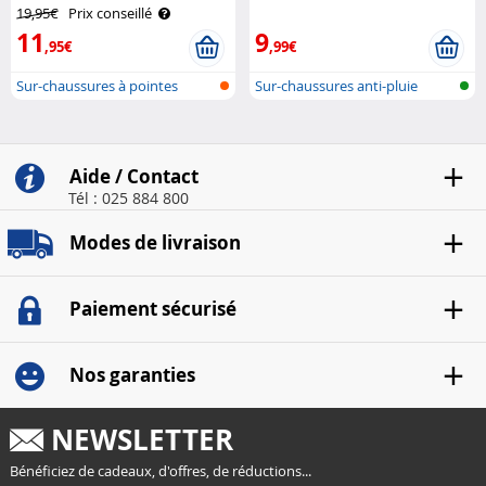
Semptec
pointure 37 à 39 Semptec
19,95€
Prix conseillé
11
9
,95€
,99€
Sur-chaussures à pointes
Sur-chaussures anti-pluie
Aide / Contact
Tél : 025 884 800
Modes de livraison
Paiement sécurisé
Nos garanties
NEWSLETTER
Bénéficiez de cadeaux, d'offres, de réductions...