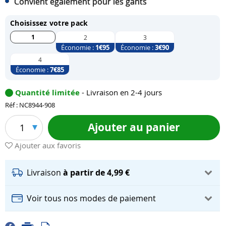
Convient également pour les gants
Choisissez votre pack
1
2
3
Économie :
1
€95
Économie :
3
€90
4
Économie :
7
€85
Quantité limitée
- Livraison en 2-4 jours
Réf : NC8944-908
Ajouter au panier
1
Ajouter aux favoris
Livraison
à partir de 4,99 €
Voir tous nos modes de paiement