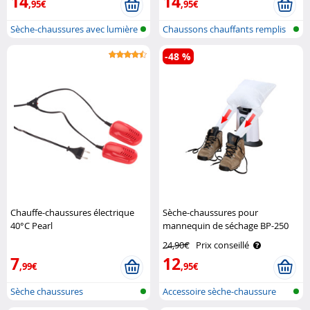
14
14
,95€
,95€
Sèche-chaussures avec lumière
Chaussons chauffants remplis
UV et..
de gra..
-48 %
Chauffe-chaussures électrique
Sèche-chaussures pour
40°C Pearl
mannequin de séchage BP-250
Sichler Haushaltsgeräte
24,90€
Prix conseillé
7
12
,99€
,95€
Sèche chaussures
Accessoire sèche-chaussure
pour man..