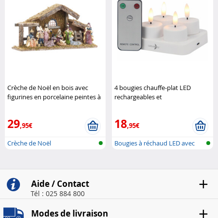
Crèche de Noël en bois avec
4 bougies chauffe-plat LED
figurines en porcelaine peintes à
rechargeables et
la main - Grande Britesta
télécommandées Lunartec
29
18
,95€
,95€
Crèche de Noël
Bougies à réchaud LED avec
station ..
Aide / Contact
Tél : 025 884 800
Modes de livraison