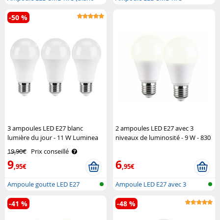
chaud)
(lumière du jou..
-50 %
3 ampoules LED E27 blanc
2 ampoules LED E27 avec 3
lumière du jour - 11 W Luminea
niveaux de luminosité - 9 W - 830
lm - Blanc chaud Luminea
19,90€
Prix conseillé
9
6
,95€
,95€
Ampoule goutte LED E27
Ampoule LED E27 avec 3
(lumière du ..
niveaux de l..
-41 %
-48 %