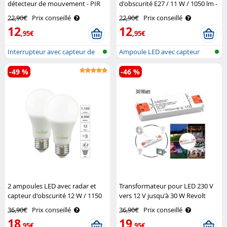
détecteur de mouvement - PIR
d'obscurité E27 / 11 W / 1050 lm -
Revolt
blanc chaud Luminea
22,90€
Prix conseillé
22,90€
Prix conseillé
12
12
,95€
,95€
Interrupteur avec capteur de
Ampoule LED avec capteur
mouvem..
crépuscula..
-49 %
-46 %
2 ampoules LED avec radar et
Transformateur pour LED 230 V
capteur d'obscurité 12 W / 1150
vers 12 V jusqu'à 30 W Revolt
lm - blanc du jour Luminea
36,90€
Prix conseillé
36,90€
Prix conseillé
18
19
,95€
,95€