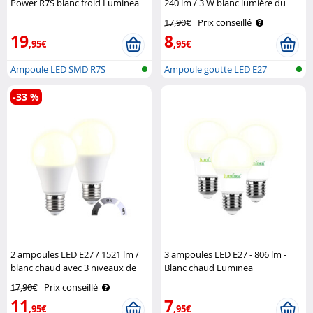
Power R7S blanc froid Luminea
240 lm / 3 W blanc lumière du
jour Luminea
17,90€
Prix conseillé
19
8
,95€
,95€
Ampoule LED SMD R7S
Ampoule goutte LED E27
(lumière du jou..
(lumière du ..
-33 %
2 ampoules LED E27 / 1521 lm /
3 ampoules LED E27 - 806 lm -
blanc chaud avec 3 niveaux de
Blanc chaud Luminea
luminosité Luminea
17,90€
Prix conseillé
11
7
,95€
,95€