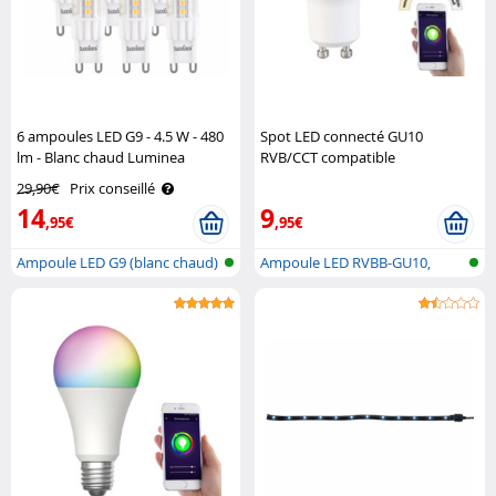
6 ampoules LED G9 - 4.5 W - 480
Spot LED connecté GU10
lm - Blanc chaud Luminea
RVB/CCT compatible
commandes vocales LAV-
29,90€
Prix conseillé
215.RVBw - 4,5W Luminea Home
14
9
Control
,95€
,95€
Ampoule LED G9 (blanc chaud)
Ampoule LED RVBB-GU10,
compatible a..