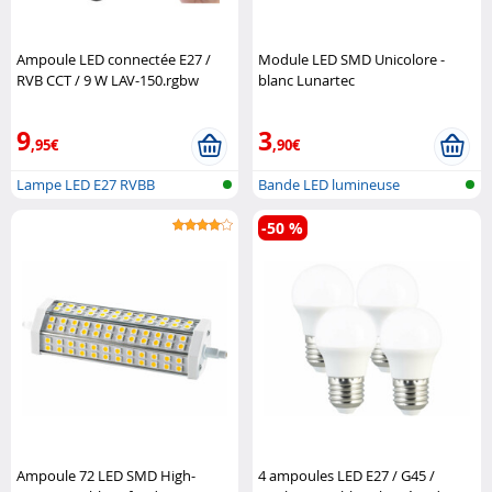
Ampoule LED connectée E27 /
Module LED SMD Unicolore -
RVB CCT / 9 W LAV-150.rgbw
blanc Lunartec
Luminea Home Control
9
3
,95€
,90€
Lampe LED E27 RVBB
Bande LED lumineuse
compatible avec ..
-50 %
Ampoule 72 LED SMD High-
4 ampoules LED E27 / G45 /