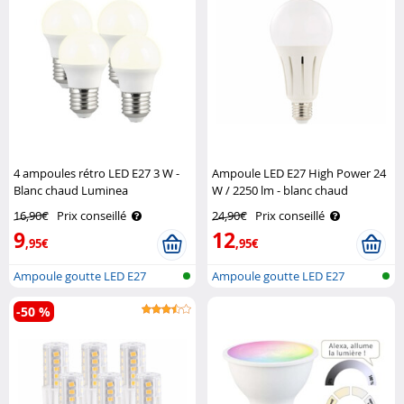
4 ampoules rétro LED E27 3 W -
Ampoule LED E27 High Power 24
Blanc chaud Luminea
W / 2250 lm - blanc chaud
Luminea
16,90€
Prix conseillé
24,90€
Prix conseillé
9
12
,95€
,95€
Ampoule goutte LED E27
Ampoule goutte LED E27
(blanc chaud..
(blanc neutr..
-50 %