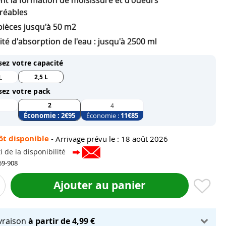
nt la formation de moisissure et d'odeurs
réables
pièces jusqu'à 50 m2
té d'absorption de l'eau : jusqu'à 2500 ml
sez votre capacité
2,5 L
L
sez votre pack
2
4
Économie :
2
€95
Économie :
11
€85
ôt disponible
-
Arrivage prévu le : 18 août 2026
i de la disponibilité
69-908
Ajouter au panier
ivraison
à partir de 4,99 €