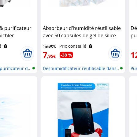
& purificateur
Absorbeur d'humidité réutilisable
Dé
Sichler
avec 50 capsules de gel de silice
pu
5 g Sichler Haushaltsgeräte
Si
é
12,90€
Prix conseillé
7
1
-38 %
,95€
urificateur d..
Déshumidificateur réutilisable dans..
Pur