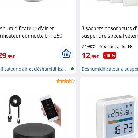
shumidificateur d'air et
3 sachets absorbeurs d'
rificateur connecté LFT-250
suspendre spécial vête
chler Haushaltsgeräte
Sichler Haushaltsgeräte
24,90€
Prix conseillé
29
12
-48 %
,95€
,95€
ificateur d'air et déshumidifica..
Déshumidificateur à susp