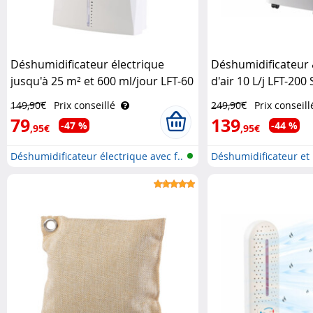
Déshumidificateur électrique
Déshumidificateur 
jusqu'à 25 m² et 600 ml/jour LFT-60
d'air 10 L/j LFT-200 
Sichler Haushaltsgeräte
Haushaltsgeräte
149,90€
Prix conseillé
249,90€
Prix conseill
79
139
-47 %
-44 %
,95€
,95€
Déshumidificateur électrique avec f..
Déshumidificateur et p