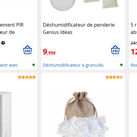
ement PIR
Déshumidificateur de penderie
5 
eur de
Genius Ideas
ab
umidité
kg
24
trol
9
1
,95€
ent avec
Déshumidificateur à granulés
Re
rechar..
dé