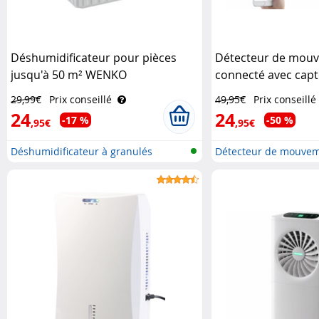
Déshumidificateur pour pièces
Détecteur de mouv
jusqu'à 50 m² WENKO
connecté avec capt
température et d'h
29,99€
Prix conseillé
49,95€
Prix conseillé
Luminea Home Con
24
24
-17 %
-50 %
,95€
,95€
Déshumidificateur à granulés
Détecteur de mouvem
rechar..
réseau ..