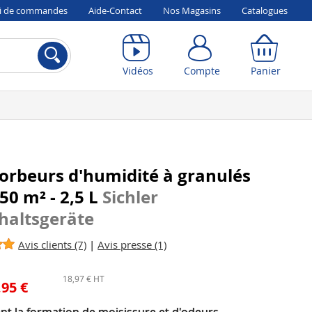
vi de commandes
Aide-Contact
Nos Magasins
Catalogues
Compte
Panier
Vidéos
Compte
Panier
orbeurs d'humidité à granulés
50 m² - 2,5 L
Sichler
haltsgeräte
Avis clients (7)
|
Avis presse (1)
18,97 € HT
,95 €