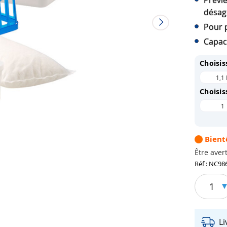
Prévie
désag
Pour 
Capaci
Choisis
1,1 
Choisis
1
Bient
Être avert
Réf : NC98
1
L