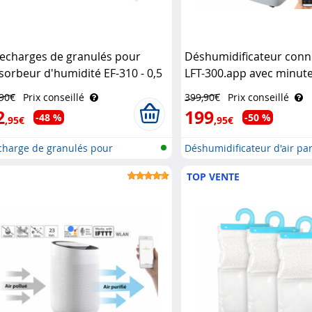
recharges de granulés pour
Déshumidificateur conne
sorbeur d'humidité EF-310 - 0,5
LFT-300.app avec minute
 Sichler Haushaltsgeräte
réservoir 2 L Sichler
,90€
Prix conseillé
399,90€
Prix conseillé
Haushaltsgeräte
2
199
-48 %
-50 %
,95€
,95€
charge de granulés pour
Déshumidificateur d'air par
shumidi..
TOP VENTE