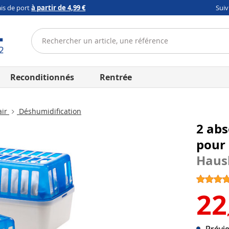
ais de port
à partir de 4,99 €
Sui
Reconditionnés
Rentrée
air
Déshumidification
2 abs
pour 
Haus
22