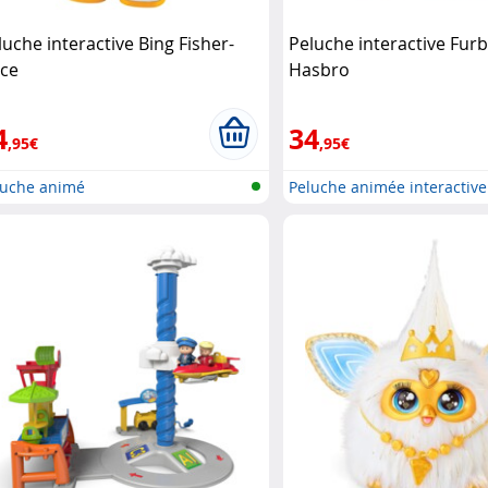
luche interactive Bing Fisher-
Peluche interactive Furb
ice
Hasbro
4
34
,95€
,95€
luche animé
Peluche animée interactive