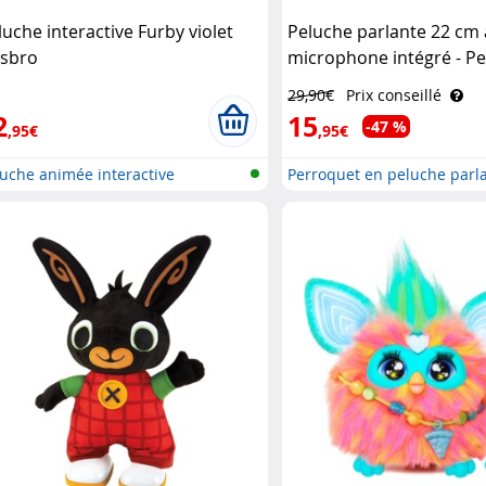
luche interactive Furby violet
Peluche parlante 22 cm
sbro
microphone intégré - P
Playtastic
29,90€
Prix conseillé
2
15
-47 %
,95€
,95€
uche animée interactive
Perroquet en peluche parla
mar..