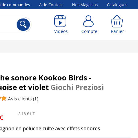
vi de commandes
Aide-Contact
Nos Magasins
Catalogues
Compte
Panier
Vidéos
Compte
Panier
he sonore Kookoo Birds -
oise et violet
Giochi Preziosi
Avis clients (1)
8,18 € HT
 €
gnon en peluche culte avec effets sonores