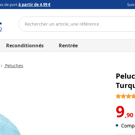
ais de port
à partir de 4,99 €
Sui
Reconditionnés
Rentrée
Peluches
Peluc
Turqu
9
,90
Compa