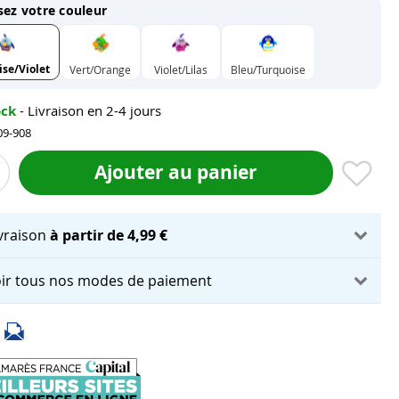
sez votre couleur
ise/Violet
Vert/Orange
Violet/Lilas
Bleu/Turquoise
ock
- Livraison en 2-4 jours
09-908
Ajouter au panier
ivraison
à partir de 4,99 €
ir tous nos modes de paiement