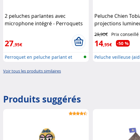
2 peluches parlantes avec
Peluche Chien Tobi
microphone intégré - Perroquets
projections lumineu
Playtastic
29,90€
Prix conseillé
27
14
-50 %
,95€
,95€
Perroquet en peluche parlant et
Peluche veilleuse (ai
mar..
Voir tous les produits similaires
Produits suggérés