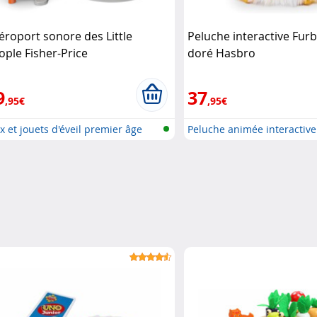
aéroport sonore des Little
Peluche interactive Furb
ople Fisher-Price
doré Hasbro
9
37
,95€
,95€
x et jouets d'éveil premier âge
Peluche animée interactive