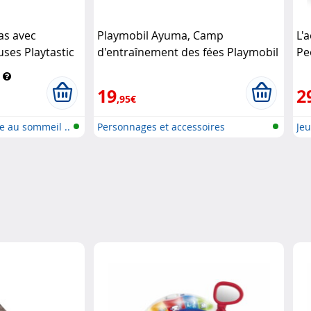
as avec
Playmobil Ayuma, Camp
L'
ses Playtastic
d'entraînement des fées Playmobil
Pe
19
2
,95€
de au sommeil ..
Personnages et accessoires
Jeu
Playmobi..