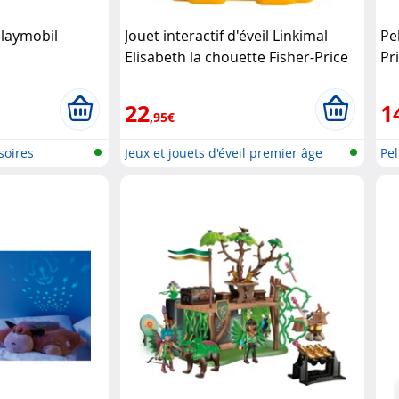
Playmobil
Jouet interactif d'éveil Linkimal
Pe
Elisabeth la chouette Fisher-Price
Pr
22
1
,95€
soires
Jeux et jouets d'éveil premier âge
Pe