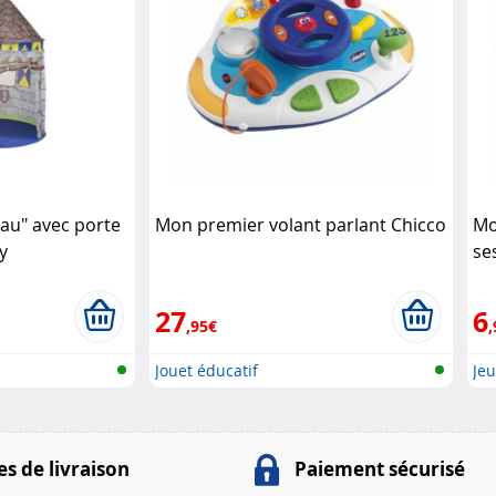
eau" avec porte
Mon premier volant parlant Chicco
Mo
y
se
27
6
,95€
,
Jouet éducatif
Jeu
s de livraison
Paiement sécurisé