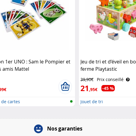
n 1er UNO : Sam le Pompier et
Jeu de tri et d’éveil en boi
s amis Mattel
ferme Playtastic
39,90€
Prix conseillé
21
-45 %
99€
,95€
 de cartes
Jouet de tri
Nos garanties