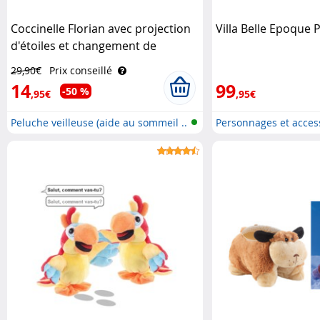
Coccinelle Florian avec projection
Villa Belle Epoque 
d'étoiles et changement de
couleurs Playtastic
29,90€
Prix conseillé
14
99
-50 %
,95€
,95€
Peluche veilleuse (aide au sommeil ..
Personnages et acces
Playmobi..