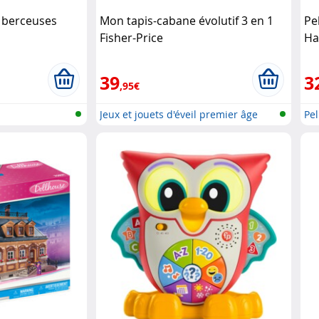
 berceuses
Mon tapis-cabane évolutif 3 en 1
Pe
Fisher-Price
Ha
39
3
,95€
Jeux et jouets d'éveil premier âge
Pel