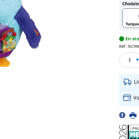
Choisis
Turquo
En st
Réf : NC99
1
L
Vo