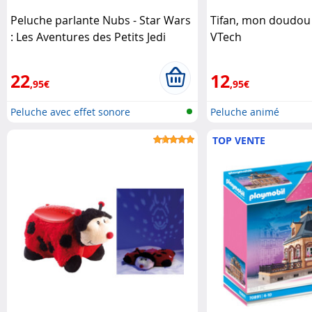
Peluche parlante Nubs - Star Wars
Tifan, mon doudou
: Les Aventures des Petits Jedi
VTech
Hasbro
22
12
,95€
,95€
Peluche avec effet sonore
Peluche animé
TOP VENTE