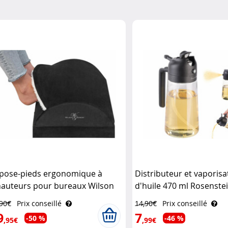
pose-pieds ergonomique à
Distributeur et vaporisa
hauteurs pour bureaux Wilson
d'huile 470 ml Rosenste
bor
,90€
Prix conseillé
14,90€
Prix conseillé
9
7
-50 %
-46 %
,95€
,99€