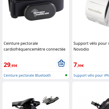
Ceinture pectorale
Support vélo pour
cardiofréquencemètre connectée
Novodio
avec bluetooth Newgen Medicals
29
7
,95€
,99€
Ceinture pectorale Bluetooth
Support vélo pour iP
Smartpho..