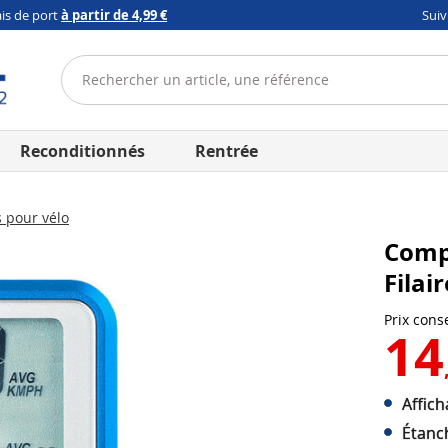
ais de port
à partir de 4,99 €
Sui
Reconditionnés
Rentrée
 pour vélo
Compt
Filai
Prix conse
14
Affich
Étanch