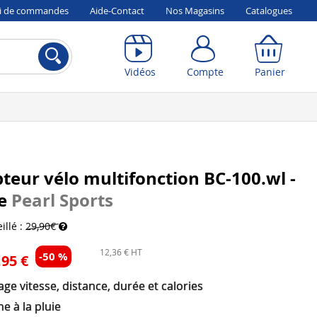
vi de commandes
Aide-Contact
Nos Magasins
Catalogues
Compte
Panier
Vidéos
Compte
Panier
eur vélo multifonction BC-100.wl -
re
Pearl Sports
illé :
29,90€
12,36 € HT
-50 %
,95 €
age vitesse, distance, durée et calories
e à la pluie