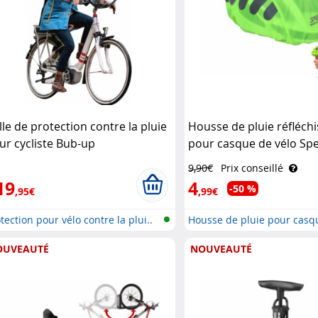
lle de protection contre la pluie
Housse de pluie réfléch
ur cycliste Bub-up
pour casque de vélo Sp
9,90€
Prix conseillé
19
4
-50 %
,95€
,99€
tection pour vélo contre la plui..
Housse de pluie pour casq
OUVEAUTÉ
NOUVEAUTÉ