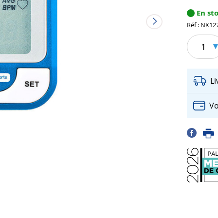
En st
Réf : NX12
1
L
Vo