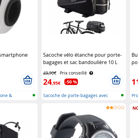
 smartphone
Sacoche vélo étanche pour porte-
Bu
bagages et sac bandoulière 10 L
po
XCase
49,90€
Prix conseillé
24
1
-50 %
,95€
hone &
Sacoche de porte-bagages avec
Pro
porte..
N