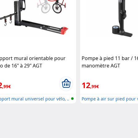
pport mural orientable pour
Pompe à pied 11 bar / 1
lo de 16" à 29" AGT
manomètre AGT
2
12
,99€
,99€
port mural universel pour vélo, ..
Pompe à air sur pied pour v