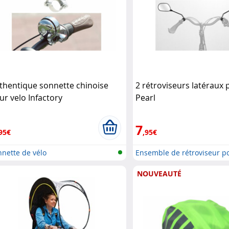
thentique sonnette chinoise
2 rétroviseurs latéraux 
ur velo Infactory
Pearl
7
95€
,95€
nette de vélo
Ensemble de rétroviseur p
NOUVEAUTÉ