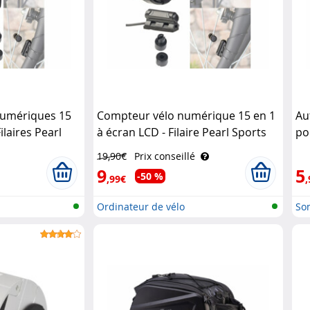
numériques 15
Compteur vélo numérique 15 en 1
Au
ilaires Pearl
à écran LCD - Filaire Pearl Sports
po
19,90€
Prix conseillé
9
5
-50 %
,99€
,
Ordinateur de vélo
Son