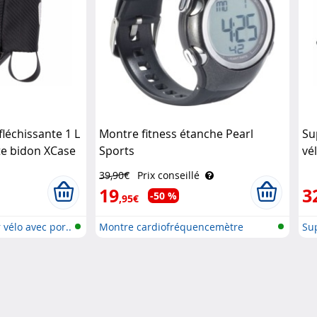
fléchissante 1 L
Montre fitness étanche Pearl
Su
te bidon XCase
Sports
vé
39,90€
Prix conseillé
19
3
-50 %
,95€
 vélo avec por..
Montre cardiofréquencemètre
Sup