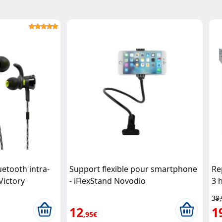
etooth intra-
Support flexible pour smartphone
Re
Victory
- iFlexStand Novodio
3 
Ga
39
12
1
,95€