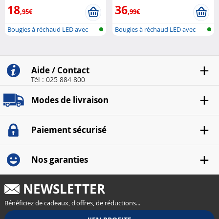
18
36
,95€
,99€
Bougies à réchaud LED avec
Bougies à réchaud LED avec
station ..
station ..
Aide / Contact
Tél : 025 884 800
Modes de livraison
Paiement sécurisé
Nos garanties
NEWSLETTER
Bénéficiez de cadeaux, d'offres, de réductions...