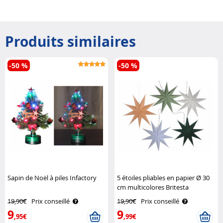
Produits similaires
-50 %
-50 %
Sapin de Noël à piles Infactory
5 étoiles pliables en papier Ø 30
cm multicolores Britesta
19,90€
Prix conseillé
19,90€
Prix conseillé
9
9
,95€
,99€