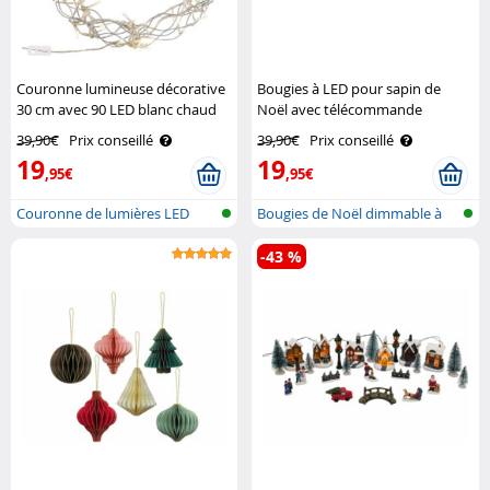
Couronne lumineuse décorative
Bougies à LED pour sapin de
30 cm avec 90 LED blanc chaud
Noël avec télécommande
Lunartec
infrarouge - x10 - blanc Lunartec
39,90€
Prix conseillé
39,90€
Prix conseillé
19
19
,95€
,95€
Couronne de lumières LED
Bougies de Noël dimmable à
LED avec..
-43 %