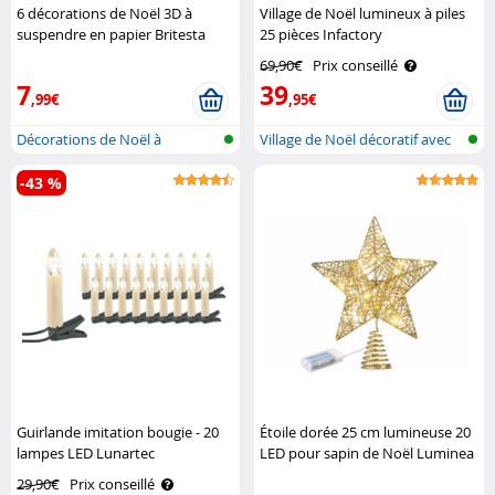
6 décorations de Noël 3D à
Village de Noël lumineux à piles
suspendre en papier Britesta
25 pièces Infactory
69,90€
Prix conseillé
7
39
,99€
,95€
Décorations de Noël à
Village de Noël décoratif avec
suspendre, or..
écla..
-43 %
Guirlande imitation bougie - 20
Étoile dorée 25 cm lumineuse 20
lampes LED Lunartec
LED pour sapin de Noël Luminea
29,90€
Prix conseillé