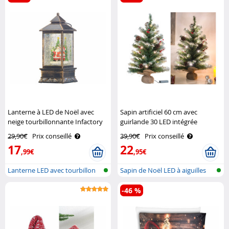
Lanterne à LED de Noël avec
Sapin artificiel 60 cm avec
neige tourbillonnante Infactory
guirlande 30 LED intégrée
Britesta
29,90€
Prix conseillé
39,90€
Prix conseillé
17
22
,99€
,95€
Lanterne LED avec tourbillon
Sapin de Noël LED à aiguilles
de nei..
-46 %