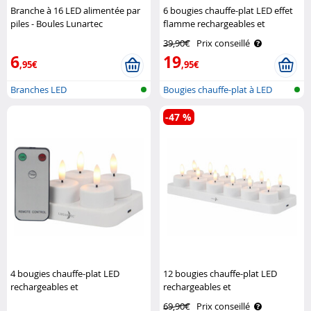
Branche à 16 LED alimentée par
6 bougies chauffe-plat LED effet
piles - Boules Lunartec
flamme rechargeables et
télécommandées Lunartec
39,90€
Prix conseillé
6
19
,95€
,95€
Branches LED
Bougies chauffe-plat à LED
recharge..
-47 %
4 bougies chauffe-plat LED
12 bougies chauffe-plat LED
rechargeables et
rechargeables et
télécommandées Lunartec
télécommandées Lunartec
69,90€
Prix conseillé