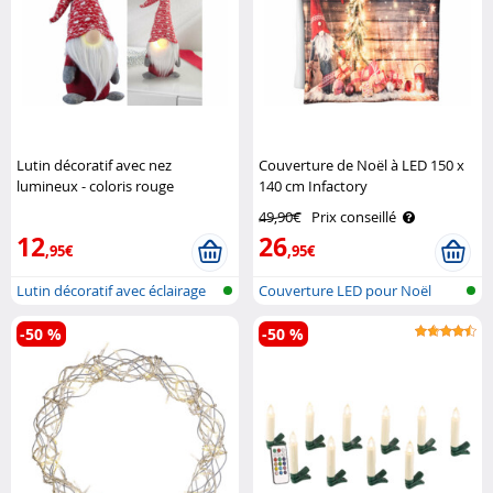
Lutin décoratif avec nez
Couverture de Noël à LED 150 x
lumineux - coloris rouge
140 cm Infactory
Infactory
49,90€
Prix conseillé
12
26
,95€
,95€
Lutin décoratif avec éclairage
Couverture LED pour Noël
LED
-50 %
-50 %