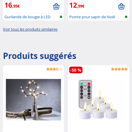
16
12
,95€
,99€
Gurilande de bougie à LED
Pointe pour sapin de Noël
pour sapi..
avec LED,..
Voir tous les produits similaires
Produits suggérés
-50 %