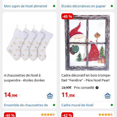
Mini sapin de Noël alimenté
Étoiles décoratives en papier
par pil..
pliab..
-40 %
4 chaussettes de Noël à
Cadre décoratif en bois trompe-
suspendre - étoiles dorées
l’œil ''Fenêtre'' - Père Noël Pearl
Infactory
19,90€
Prix conseillé
14
11
,99€
,95€
Ensemble de chaussettes de
Cadre mural de Noël
Noël à s..
-40 %
-42 %